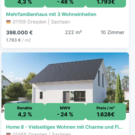
4,3 %
- 48 %
1.793€
Mehrfamilienhaus mit 3 Wohneinheiten
01159 Dresden | Sachsen
222 m²
10 Zimmer
398.000 €
1.793 €
/ m2
Rendite
MWV
Preis / m²
4,2 %
- 24 %
1.628€
Home 8 - Vielseitiges Wohnen mit Charme und Flexibilität
01465 Dresden | Sachsen