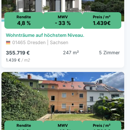
Rendite
MWV
Preis / m²
4,8 %
- 33 %
1.439€
Wohnträume auf höchstem Niveau.
01465 Dresden | Sachsen
247 m²
5 Zimmer
355.719 €
1.439 €
/ m2
Rendite
MWV
Preis / m²