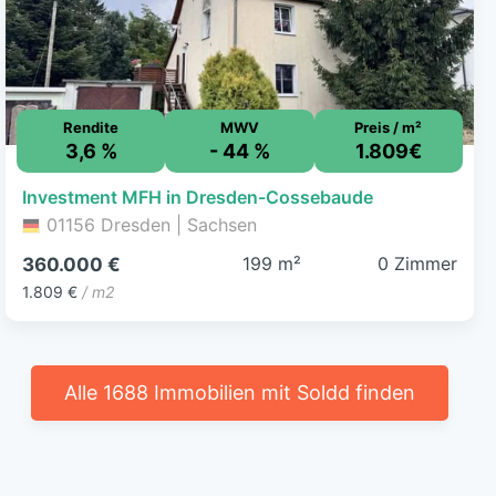
Rendite
MWV
Preis / m²
3,6 %
- 44 %
1.809€
Investment MFH in Dresden-Cossebaude
01156 Dresden | Sachsen
199 m²
0 Zimmer
360.000 €
1.809 €
/ m2
Alle 1688 Immobilien mit Soldd finden