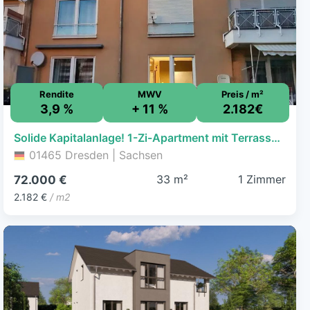
Rendite
MWV
Preis / m²
3,9 %
+ 11 %
2.182€
Solide Kapitalanlage! 1-Zi-Apartment mit Terrasse in DD-Langebrück!
01465 Dresden | Sachsen
33 m²
1 Zimmer
72.000 €
2.182 €
/ m2