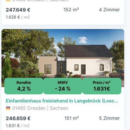
152 m²
4 Zimmer
247.649 €
1.628 €
/ m2
Rendite
MWV
Preis / m²
4,2 %
- 24 %
1.631€
Einfamilienhaus freistehend in Langebrück (Loschwitz)
01465 Dresden | Sachsen
151 m²
5 Zimmer
246.659 €
1.631 €
/ m2