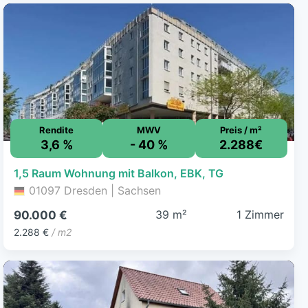
Rendite
MWV
Preis / m²
3,6 %
- 40 %
2.288€
1,5 Raum Wohnung mit Balkon, EBK, TG
01097 Dresden | Sachsen
39 m²
1 Zimmer
90.000 €
2.288 €
/ m2