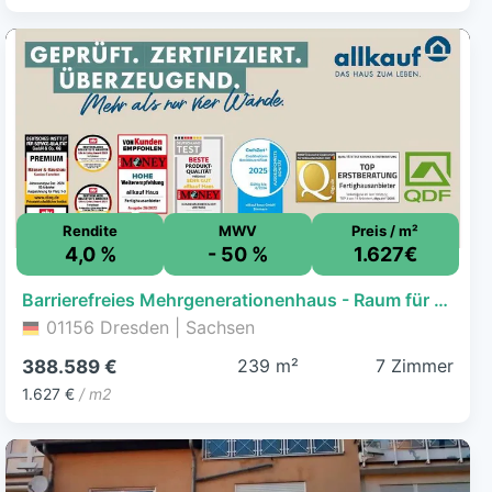
Rendite
MWV
Preis / m²
4,0 %
- 50 %
1.627€
Barrierefreies Mehrgenerationenhaus - Raum für die ganze Familie unter einem Dach
01156 Dresden | Sachsen
239 m²
7 Zimmer
388.589 €
1.627 €
/ m2