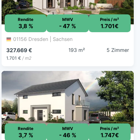
Rendite
MWV
Preis / m²
3,8 %
- 47 %
1.701€
01156 Dresden | Sachsen
193 m²
5 Zimmer
327.669 €
1.701 €
/ m2
Rendite
MWV
Preis / m²
3,7 %
- 46 %
1.747€