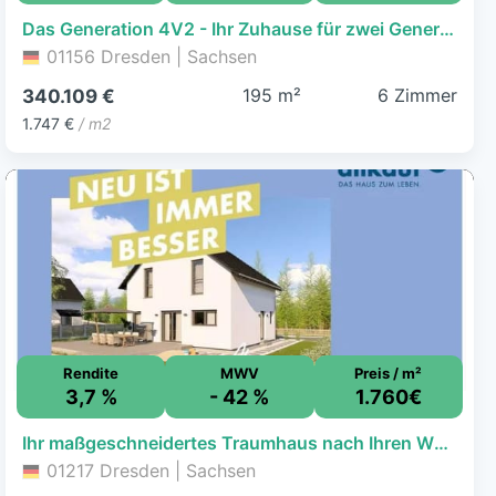
Das Generation 4V2 - Ihr Zuhause für zwei Generationen
01156 Dresden | Sachsen
195 m²
6 Zimmer
340.109 €
1.747 €
/ m2
Rendite
MWV
Preis / m²
3,7 %
- 42 %
1.760€
Ihr maßgeschneidertes Traumhaus nach Ihren Wünschen geplant!
01217 Dresden | Sachsen