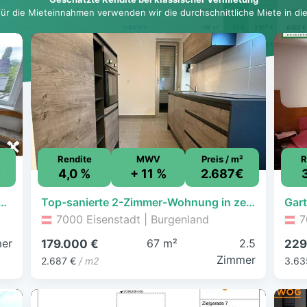
für die Mieteinnahmen verwenden wir die durchschnittliche Miete in dies
Rendite
MWV
Preis / m²
R
€
4,0 %
+ 11 %
2.687€
hnung im Herzen von Eisenstadt
Top-sanierte 2-Zimmer-Wohnung in zentraler Lage von Eisenstadt – ideal zur Vermietung oder Eigennutzung
7000 Eisenstadt | Burgenland
7
er
67 m²
2.5
179.000 €
229
Zimmer
2.687 €
/ m2
3.63