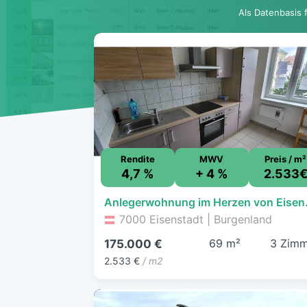
Als Datenbasis 
Rendite
MWV
Preis / m²
4,7 %
+ 4 %
2.533
Anlegerwo
7000 Eisenstadt | Burgenland
69 m²
3 Zimm
175.000 €
2.533 €
/ m2