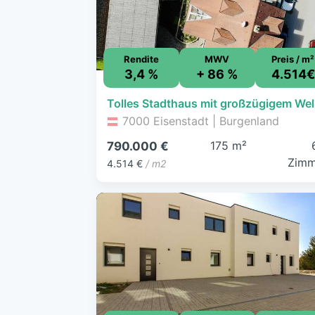
Rendite
MWV
Preis / m²
3,4 %
+ 86 %
4.514€
7000 Eisenstadt | Burgenland
175 m²
790.000 €
Zimm
4.514 €
/ m2