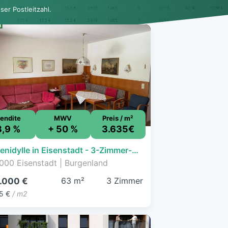
er Postleitzahl.
endite
MWV
Preis / m²
3,9 %
+ 50 %
3.635€
Gartenidylle in Eisenstadt - 3-Zimmer-Eigentumswohnung mit Weitblick ins Grüne
000 Eisenstadt | Burgenland
63 m²
3 Zimmer
.000 €
5 €
/ m2