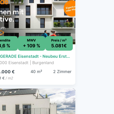
endite
MWV
Preis / m²
3,6 %
+ 109 %
5.081€
ZIELGERADE Eisenstadt - Neubeu Erstbezug ab Sommer 2028 - 2 Zimmer mit Balkon
000 Eisenstadt | Burgenland
40 m²
2 Zimmer
.000 €
1 €
/ m2