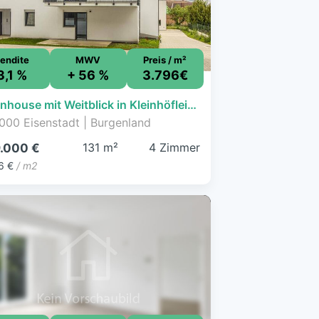
endite
MWV
Preis / m²
3,1 %
+ 56 %
3.796€
Townhouse mit Weitblick in Kleinhöflein - Schlüsselfertig inkl. PP - Neubau
000 Eisenstadt | Burgenland
131 m²
4 Zimmer
.000 €
6 €
/ m2