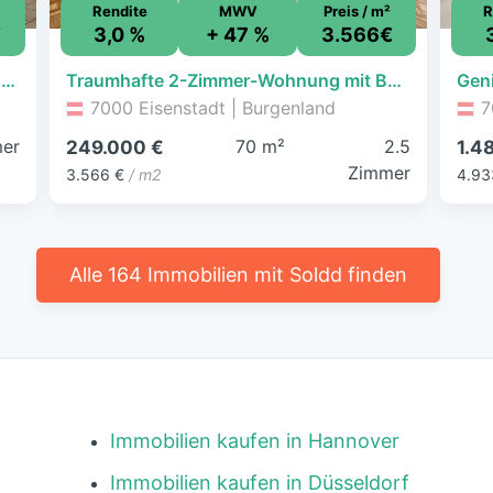
Rendite
MWV
Preis / m²
R
€
3,0 %
+ 47 %
3.566€
Doppelhaushälfte mit Garten - Schlüsselfertig - Neubau
Traumhafte 2-Zimmer-Wohnung mit Balkon und Lift – zentrumsnah & ruhig, Bahnstraße 16-18, Eisenstadt
7000 Eisenstadt | Burgenland
7
er
70 m²
2.5
249.000 €
1.4
Zimmer
3.566 €
/ m2
4.93
Alle 164 Immobilien mit Soldd finden
Immobilien kaufen in Hannover
Immobilien kaufen in Düsseldorf