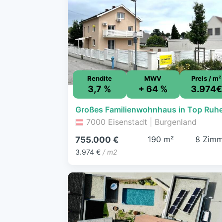
Rendite
MWV
Preis / m²
3,7 %
+ 64 %
3.974
7000 Eisenstadt | Burgenland
190 m²
8 Zimm
755.000 €
3.974 €
/ m2