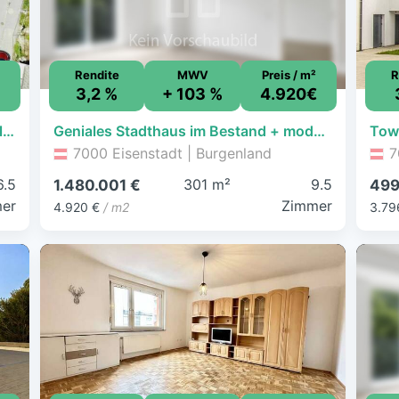
Rendite
MWV
Preis / m²
R
3,2 %
+ 103 %
4.920€
Tolles Stadthaus mit großzügigem Wellnessbereich . alles neuwertig & am neuesten Stand der Technik! (zusätzliches Büro/Lager mit ca. 120m²)
Geniales Stadthaus im Bestand + moderner Neubau mit ca. 134m² Wnfl. gleich gegenüber. (genehmigt & mit ca. 12Monaten Bauzeit)! - JETZT ZUSCHLAGEN
7000 Eisenstadt | Burgenland
7
6.5
301 m²
9.5
1.480.001 €
499
er
Zimmer
4.920 €
/ m2
3.79