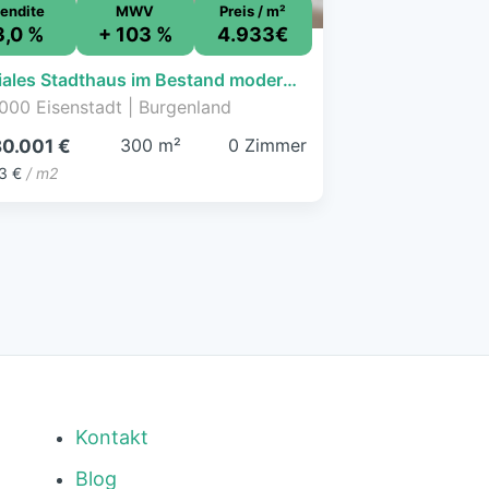
endite
MWV
Preis / m²
3,0 %
+ 103 %
4.933€
Geniales Stadthaus im Bestand moderner Neubau mit ca. 134m² Wnfl. gleich gegenüber. (genehmigt & mit ca. 12Monaten Bauzeit)! - JETZT ZUSCHLAGEN
000 Eisenstadt | Burgenland
300 m²
0 Zimmer
80.001 €
3 €
/ m2
Kontakt
Blog