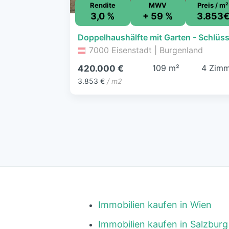
Rendite
MWV
Preis / m²
3,0 %
+ 59 %
3.853
7000 Eisenstadt | Burgenland
109 m²
4 Zimm
420.000 €
3.853 €
/ m2
Immobilien kaufen in Wien
Immobilien kaufen in Salzburg