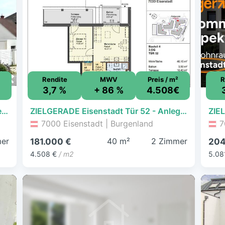
Rendite
MWV
Preis / m²
R
€
3,7 %
+ 86 %
4.508€
Großes Familienwohnhaus in Top Ruhelage mit Ausblick in Eisenstadt
ZIELGERADE Eisenstadt Tür 52 - Anlegerwohnung mit Vertriebs-Service für Anleger
7000 Eisenstadt | Burgenland
7
er
40 m²
2 Zimmer
181.000 €
204
4.508 €
/ m2
5.08