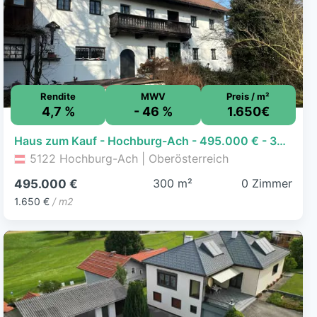
Rendite
MWV
Preis / m²
4,7 %
- 46 %
1.650€
Haus zum Kauf - Hochburg-Ach - 495.000 € - 300 m², 1.500 m² Grundstück
5122 Hochburg-Ach | Oberösterreich
300 m²
0 Zimmer
495.000 €
1.650 €
/ m2