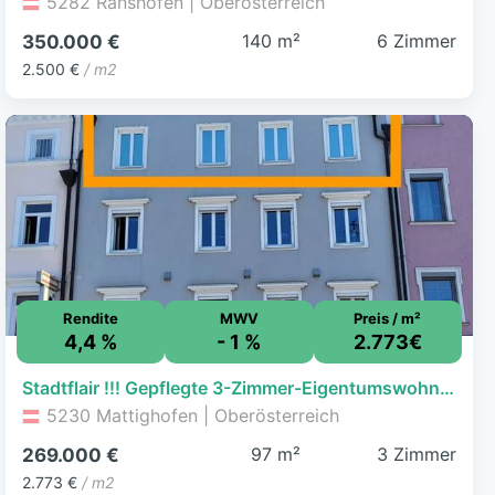
5282 Ranshofen | Oberösterreich
140 m²
6 Zimmer
350.000 €
2.500 €
/ m2
Rendite
MWV
Preis / m²
4,4 %
- 1 %
2.773€
Stadtflair !!! Gepflegte 3-Zimmer-Eigentumswohnung mit Lift - anschauen lohnt sich!
5230 Mattighofen | Oberösterreich
97 m²
3 Zimmer
269.000 €
2.773 €
/ m2