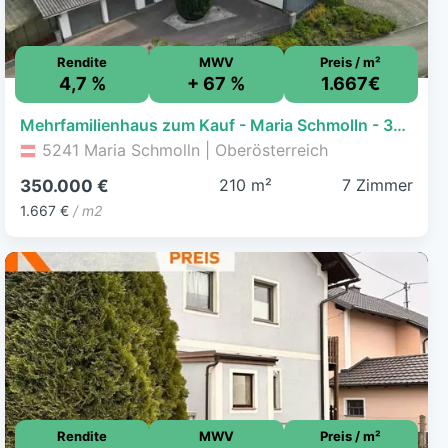
Rendite
MWV
Preis / m²
4,7 %
+ 67 %
1.667€
Mehrfamilienhaus zum Kauf - Maria Schmolln - 350.000 € - 7 Zimmer, 210 m², 1.025 m² Grundstück, frei ab sofort
5241 Maria Schmolln | Oberösterreich
210 m²
7 Zimmer
350.000 €
1.667 €
/ m2
Rendite
MWV
Preis / m²