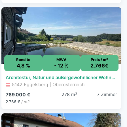
Rendite
MWV
Preis / m²
4,8 %
- 12 %
2.766€
Architektur, Natur und außergewöhnlicher Wohnkomfort
5142 Eggelsberg | Oberösterreich
278 m²
7 Zimmer
769.000 €
2.766 €
/ m2