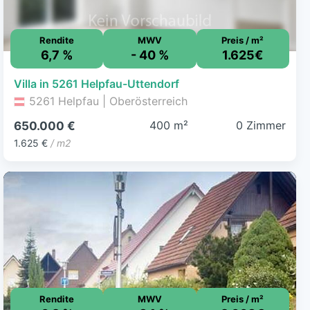
Rendite
MWV
Preis / m²
6,7 %
- 40 %
1.625€
Villa in 5261 Helpfau-Uttendorf
5261 Helpfau | Oberösterreich
400 m²
0 Zimmer
650.000 €
1.625 €
/ m2
Rendite
MWV
Preis / m²