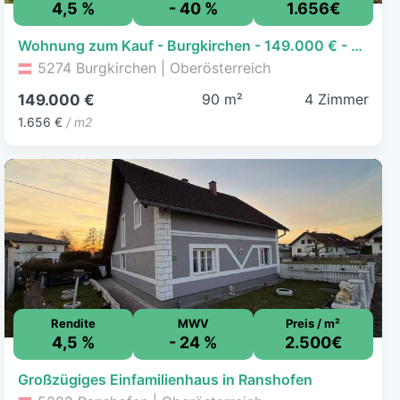
4,5 %
- 40 %
1.656€
Wohnung zum Kauf - Burgkirchen - 149.000 € - 4 Zimmer, 90 m²
5274 Burgkirchen | Oberösterreich
90 m²
4 Zimmer
149.000 €
1.656 €
/ m2
Rendite
MWV
Preis / m²
4,5 %
- 24 %
2.500€
Großzügiges Einfamilienhaus in Ranshofen