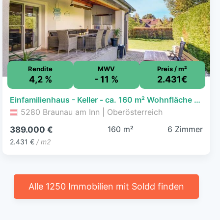
Rendite
MWV
Preis / m²
4,2 %
- 11 %
2.431€
Einfamilienhaus - Keller - ca. 160 m² Wohnfläche - 5 Schlafzimmer - Garten und Gartenhaus!
5280 Braunau am Inn | Oberösterreich
160 m²
6 Zimmer
389.000 €
2.431 €
/ m2
Alle 1250 Immobilien mit Soldd finden