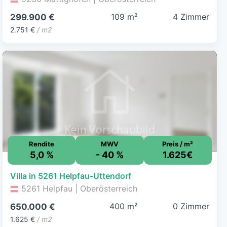
109 m²
4 Zimmer
299.900 €
2.751 €
/ m2
Rendite
MWV
Preis / m²
5,0 %
- 40 %
1.625€
Villa in 5261 Helpfau-Uttendorf
5261 Helpfau | Oberösterreich
400 m²
0 Zimmer
650.000 €
1.625 €
/ m2