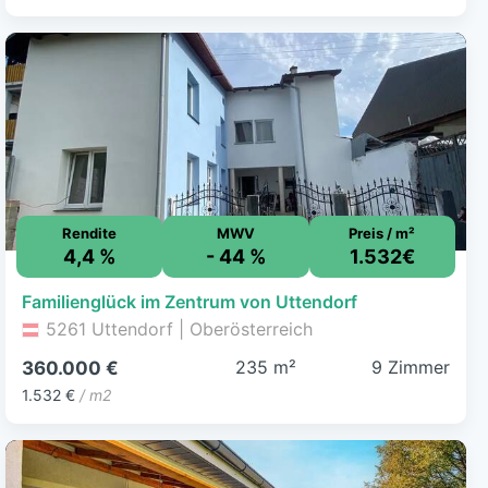
Rendite
MWV
Preis / m²
4,4 %
- 44 %
1.532€
Familienglück im Zentrum von Uttendorf
5261 Uttendorf | Oberösterreich
235 m²
9 Zimmer
360.000 €
1.532 €
/ m2