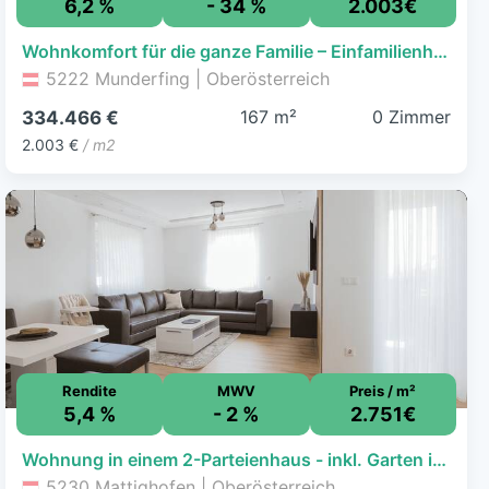
6,2 %
- 34 %
2.003€
Wohnkomfort für die ganze Familie – Einfamilienhaus Baujahr 2011
5222 Munderfing | Oberösterreich
167 m²
0 Zimmer
334.466 €
2.003 €
/ m2
Rendite
MWV
Preis / m²
5,4 %
- 2 %
2.751€
Wohnung in einem 2-Parteienhaus - inkl. Garten in Ruhelage! Nur 2 Km bis Mattighofen
5230 Mattighofen | Oberösterreich