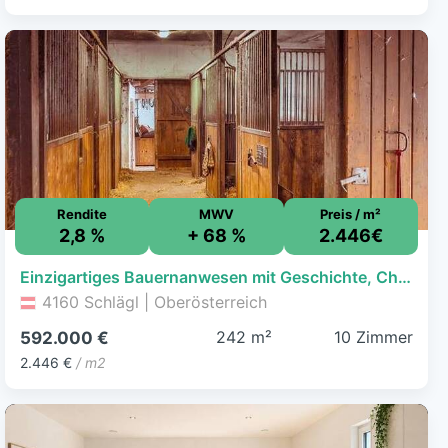
Rendite
MWV
Preis / m²
2,8 %
+ 68 %
2.446€
Einzigartiges Bauernanwesen mit Geschichte, Charme und großzügigem Raumangebot
4160 Schlägl | Oberösterreich
242 m²
10 Zimmer
592.000 €
2.446 €
/ m2