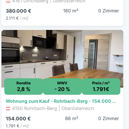
4161 Ulrichsberg | Oberösterreich
180 m²
0 Zimmer
380.000 €
2.111 €
/ m2
Rendite
MWV
Preis / m²
2,8 %
- 20 %
1.791€
Wohnung zum Kauf - Rohrbach-Berg - 154.000 € - 86 m²
4150 Rohrbach-Berg | Oberösterreich
86 m²
0 Zimmer
154.000 €
1.791 €
/ m2