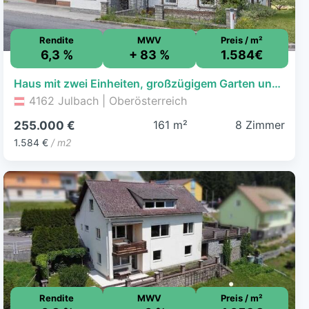
Rendite
MWV
Preis / m²
6,3 %
+ 83 %
1.584€
Haus mit zwei Einheiten, großzügigem Garten und viel Stauraum
4162 Julbach | Oberösterreich
161 m²
8 Zimmer
255.000 €
1.584 €
/ m2
Rendite
MWV
Preis / m²