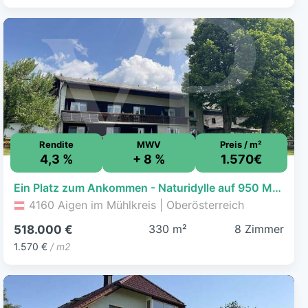
Rendite
MWV
Preis / m²
4,3 %
+ 8 %
1.570€
Ein Platz zum Ankommen - Naturidylle auf 950 Metern
4160 Aigen im Mühlkreis | Oberösterreich
330 m²
8 Zimmer
518.000 €
1.570 €
/ m2