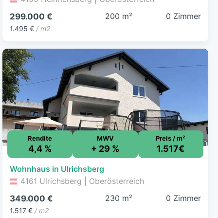
200 m²
0 Zimmer
299.000 €
1.495 €
/ m2
Rendite
MWV
Preis / m²
4,4 %
+ 29 %
1.517€
Wohnhaus in Ulrichsberg
4161 Ulrichsberg | Oberösterreich
230 m²
0 Zimmer
349.000 €
1.517 €
/ m2