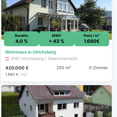
Rendite
MWV
Preis / m²
4,0 %
+ 43 %
1.680€
Wohnhaus in Ulrichsberg
4161 Ulrichsberg | Oberösterreich
250 m²
0 Zimmer
420.000 €
1.680 €
/ m2