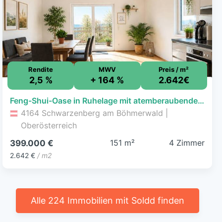
Rendite
MWV
Preis / m²
2,5 %
+ 164 %
2.642€
Feng-Shui-Oase in Ruhelage mit atemberaubendem Weitblick
4164 Schwarzenberg am Böhmerwald |
Oberösterreich
151 m²
4 Zimmer
399.000 €
2.642 €
/ m2
Alle 224 Immobilien mit Soldd finden