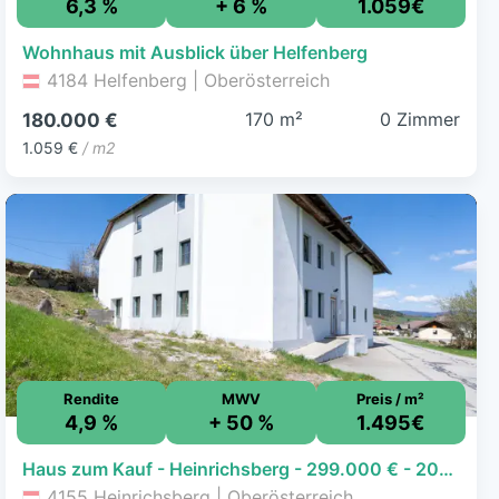
6,3 %
+ 6 %
1.059€
Wohnhaus mit Ausblick über Helfenberg
4184 Helfenberg | Oberösterreich
170 m²
0 Zimmer
180.000 €
1.059 €
/ m2
Rendite
MWV
Preis / m²
4,9 %
+ 50 %
1.495€
Haus zum Kauf - Heinrichsberg - 299.000 € - 200 m², 2.750 m² Grundstück
4155 Heinrichsberg | Oberösterreich