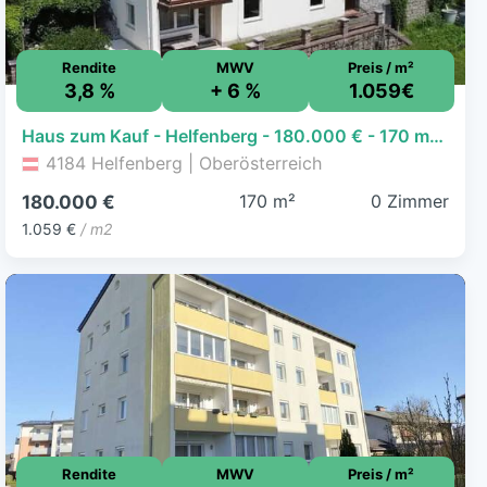
Rendite
MWV
Preis / m²
3,8 %
+ 6 %
1.059€
Haus zum Kauf - Helfenberg - 180.000 € - 170 m², 1.265 m² Grundstück
4184 Helfenberg | Oberösterreich
170 m²
0 Zimmer
180.000 €
1.059 €
/ m2
Rendite
MWV
Preis / m²