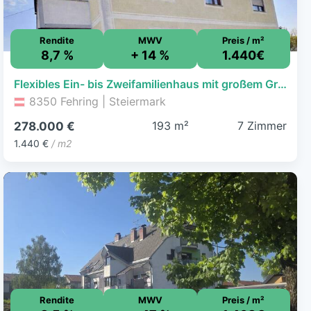
Rendite
MWV
Preis / m²
8,7 %
+ 14 %
1.440€
Flexibles Ein- bis Zweifamilienhaus mit großem Grundstück – ideal für Familien oder als Investment
8350 Fehring | Steiermark
193 m²
7 Zimmer
278.000 €
1.440 €
/ m2
Rendite
MWV
Preis / m²