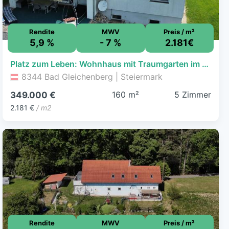
Rendite
MWV
Preis / m²
5,9 %
- 7 %
2.181€
Platz zum Leben: Wohnhaus mit Traumgarten im steirischen Thermenland
8344 Bad Gleichenberg | Steiermark
160 m²
5 Zimmer
349.000 €
2.181 €
/ m2
Rendite
MWV
Preis / m²