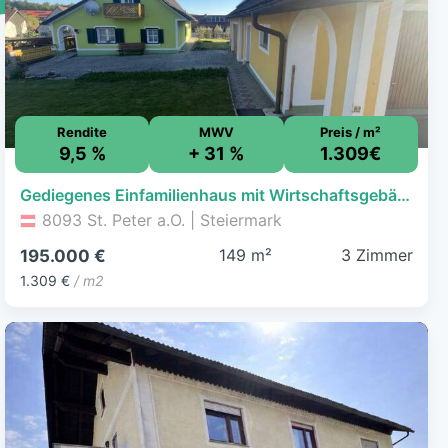
Rendite
MWV
Preis / m²
9,5 %
+ 31 %
1.309€
Gediegenes Einfamilienhaus mit Wirtschaftsgebäude in St. Peter am Ottersbach
8093 St. Peter a.O. | Steiermark
149 m²
3 Zimmer
195.000 €
1.309 €
/ m2