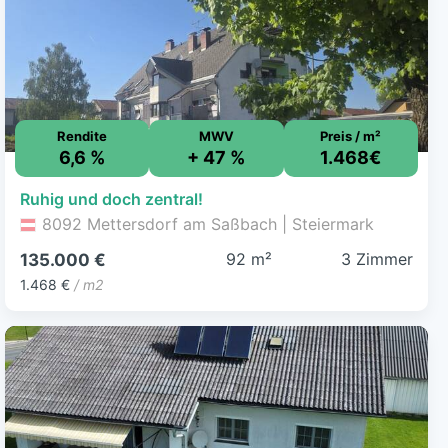
Rendite
MWV
Preis / m²
6,6 %
+ 47 %
1.468€
Ruhig und doch zentral!
8092 Mettersdorf am Saßbach | Steiermark
92 m²
3 Zimmer
135.000 €
1.468 €
/ m2