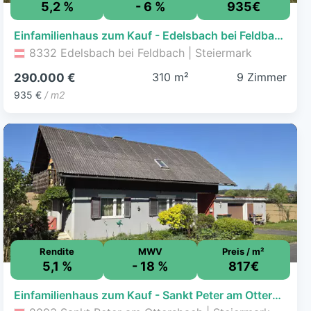
5,2 %
- 6 %
935€
Einfamilienhaus zum Kauf - Edelsbach bei Feldbach - 290.000 € - 9 Zimmer, 310 m², 1.000 m² Grundstück
8332 Edelsbach bei Feldbach | Steiermark
310 m²
9 Zimmer
290.000 €
935 €
/ m2
Rendite
MWV
Preis / m²
5,1 %
- 18 %
817€
Einfamilienhaus zum Kauf - Sankt Peter am Ottersbach - 98.000 € - 4 Zimmer, 120 m², 518 m² Grundstück