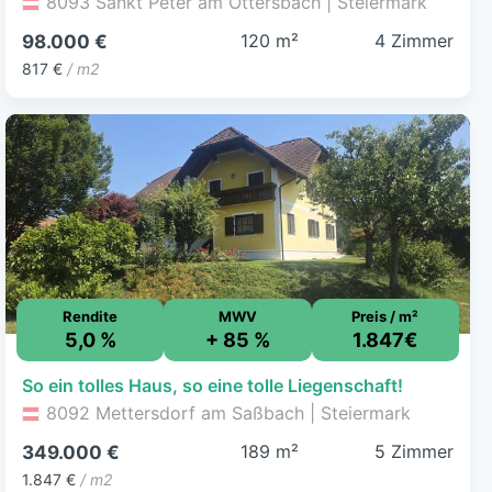
8093 Sankt Peter am Ottersbach | Steiermark
120 m²
4 Zimmer
98.000 €
817 €
/ m2
Rendite
MWV
Preis / m²
5,0 %
+ 85 %
1.847€
So ein tolles Haus, so eine tolle Liegenschaft!
8092 Mettersdorf am Saßbach | Steiermark
189 m²
5 Zimmer
349.000 €
1.847 €
/ m2