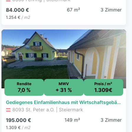
67 m²
3 Zimmer
84.000 €
1.254 €
/ m2
Rendite
MWV
Preis / m²
7,0 %
+ 31 %
1.309€
Gediegenes Einfamilienhaus mit Wirtschaftsgebäude in St. Peter am Ottersbach
8093 St. Peter a.O. | Steiermark
149 m²
3 Zimmer
195.000 €
1.309 €
/ m2