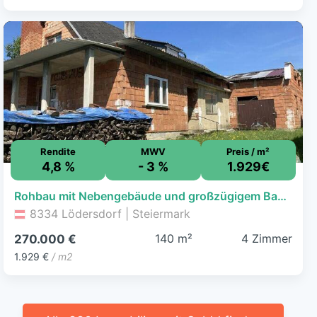
Rendite
MWV
Preis / m²
4,8 %
- 3 %
1.929€
Rohbau mit Nebengebäude und großzügigem Baulandgrundstück Nähe Feldbach
8334 Lödersdorf | Steiermark
140 m²
4 Zimmer
270.000 €
1.929 €
/ m2