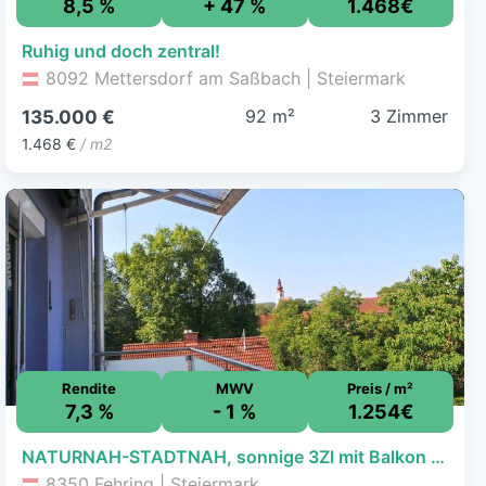
8,5 %
+ 47 %
1.468€
Ruhig und doch zentral!
8092 Mettersdorf am Saßbach | Steiermark
92 m²
3 Zimmer
135.000 €
1.468 €
/ m2
Rendite
MWV
Preis / m²
7,3 %
- 1 %
1.254€
NATURNAH-STADTNAH, sonnige 3ZI mit Balkon 3./letzter Stock, schöne Aussichtslage, Carport
8350 Fehring | Steiermark