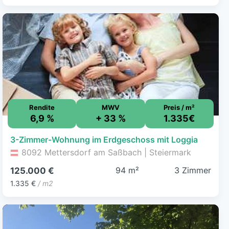
Rendite
MWV
Preis / m²
6,9 %
+ 33 %
1.335€
3-Zimmer-Wohnung im Erdgeschoss mit Loggia
8092 Mettersdorf am Saßbach | Steiermark
94 m²
3 Zimmer
125.000 €
1.335 €
/ m2