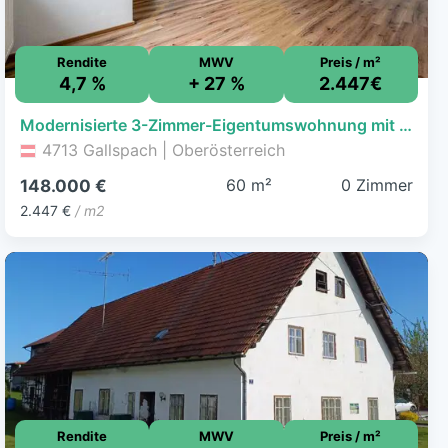
Rendite
MWV
Preis / m²
4,7 %
+ 27 %
2.447€
Modernisierte 3-Zimmer-Eigentumswohnung mit Balkon und Parkplatz in Gallspach zu verkaufen!
4713 Gallspach | Oberösterreich
60 m²
0 Zimmer
148.000 €
2.447 €
/ m2
Rendite
MWV
Preis / m²