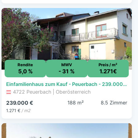
Rendite
MWV
Preis / m²
5,0 %
- 31 %
1.271€
Einfamilienhaus zum Kauf - Peuerbach - 239.000 € - 8,5 Zimmer, 188 m², 846 m² Grundstück
4722 Peuerbach | Oberösterreich
188 m²
8.5 Zimmer
239.000 €
1.271 €
/ m2