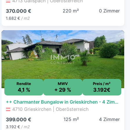
4713 Gallspach | Oberösterreich
220 m²
0 Zimmer
370.000 €
1.682 €
/ m2
Rendite
MWV
Preis / m²
4,1 %
+ 29 %
3.192€
++ Charmanter Bungalow in Grieskirchen - 4 Zimmer, Terrasse, Garage, 125m² Wohnfläche ++
4710 Grieskirchen | Oberösterreich
125 m²
4 Zimmer
399.000 €
3.192 €
/ m2