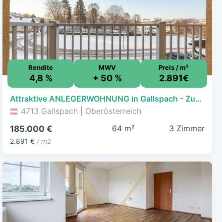
Rendite
MWV
Preis / m²
4,8 %
+ 50 %
2.891€
Attraktive ANLEGERWOHNUNG in Gallspach - Zukunftssicher
4713 Gallspach | Oberösterreich
64 m²
3 Zimmer
185.000 €
2.891 €
/ m2