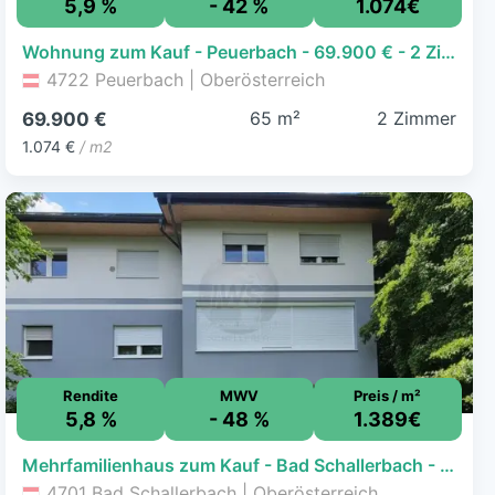
5,9 %
- 42 %
1.074€
Wohnung zum Kauf - Peuerbach - 69.900 € - 2 Zimmer, 65,1 m²
4722 Peuerbach | Oberösterreich
65 m²
2 Zimmer
69.900 €
1.074 €
/ m2
Rendite
MWV
Preis / m²
5,8 %
- 48 %
1.389€
Mehrfamilienhaus zum Kauf - Bad Schallerbach - 500.000 € - 13 Zimmer, 360 m², 770 m² Grundstück
4701 Bad Schallerbach | Oberösterreich