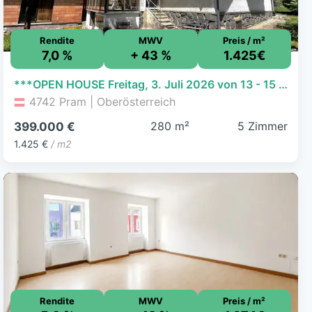
Rendite
MWV
Preis / m²
7,0 %
+ 43 %
1.425€
***OPEN HOUSE Freitag, 3. Juli 2026 von 13 - 15 Uhr*** Wohnhaus mit großem Grundstück in Pram am Hausruck
4742 Pram | Oberösterreich
280 m²
5 Zimmer
399.000 €
1.425 €
/ m2
Rendite
MWV
Preis / m²