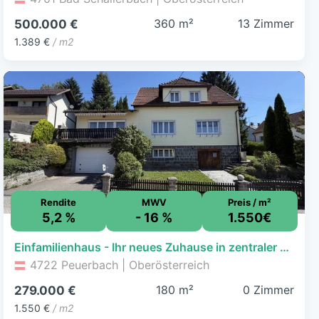
360 m²
13 Zimmer
500.000 €
1.389 €
/ m2
Rendite
MWV
Preis / m²
5,2 %
- 16 %
1.550€
Einfamilienhaus - Ihr neues Zuhause in zentraler Lage
4722 Peuerbach | Oberösterreich
180 m²
0 Zimmer
279.000 €
1.550 €
/ m2