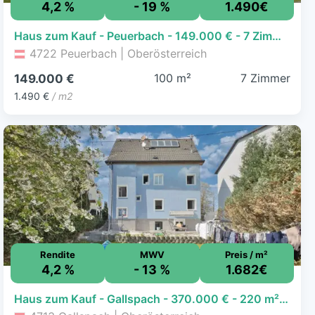
4,2 %
- 19 %
1.490€
Haus zum Kauf - Peuerbach - 149.000 € - 7 Zimmer, 100 m², 1.128 m² Grundstück
4722 Peuerbach | Oberösterreich
100 m²
7 Zimmer
149.000 €
1.490 €
/ m2
Rendite
MWV
Preis / m²
4,2 %
- 13 %
1.682€
Haus zum Kauf - Gallspach - 370.000 € - 220 m², 523 m² Grundstück