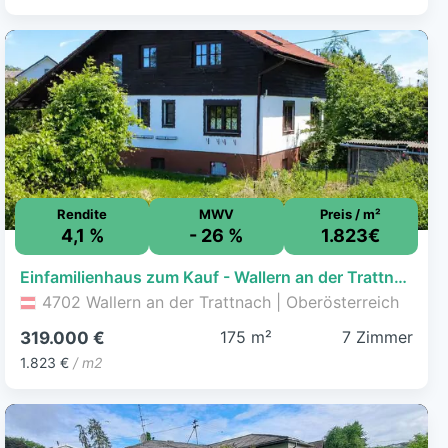
Rendite
MWV
Preis / m²
4,1 %
- 26 %
1.823€
Einfamilienhaus zum Kauf - Wallern an der Trattnach - 319.000 € - 7 Zimmer, 175 m², 1.086 m² Grundstück
4702 Wallern an der Trattnach | Oberösterreich
175 m²
7 Zimmer
319.000 €
1.823 €
/ m2