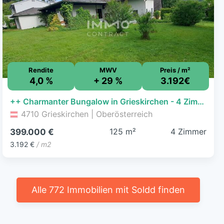
Rendite
MWV
Preis / m²
4,0 %
+ 29 %
3.192€
++ Charmanter Bungalow in Grieskirchen - 4 Zimmer, Terrasse, Garage, 125m² Wohnfläche ++
4710 Grieskirchen | Oberösterreich
125 m²
4 Zimmer
399.000 €
3.192 €
/ m2
Alle 772 Immobilien mit Soldd finden