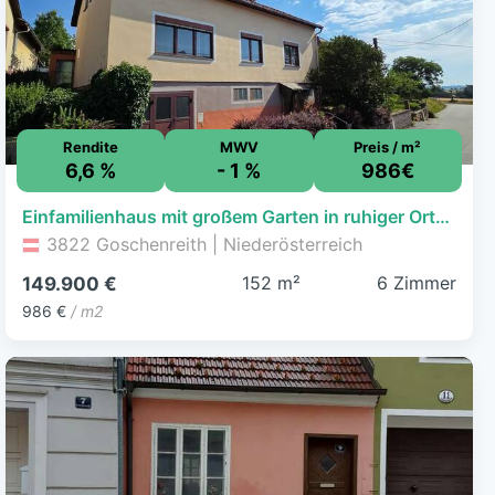
Rendite
MWV
Preis / m²
6,6 %
- 1 %
986€
Einfamilienhaus mit großem Garten in ruhiger Ortschaft
3822 Goschenreith | Niederösterreich
152 m²
6 Zimmer
149.900 €
986 €
/ m2