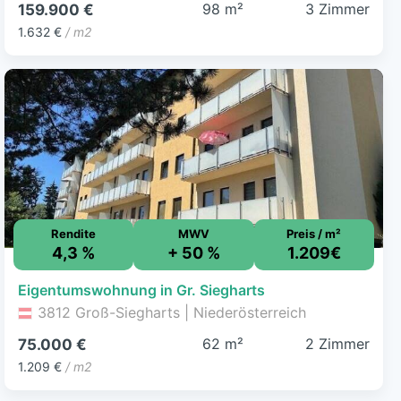
98 m²
3 Zimmer
159.900 €
1.632 €
/ m2
Rendite
MWV
Preis / m²
4,3 %
+ 50 %
1.209€
Eigentumswohnung in Gr. Siegharts
3812 Groß-Siegharts | Niederösterreich
62 m²
2 Zimmer
75.000 €
1.209 €
/ m2