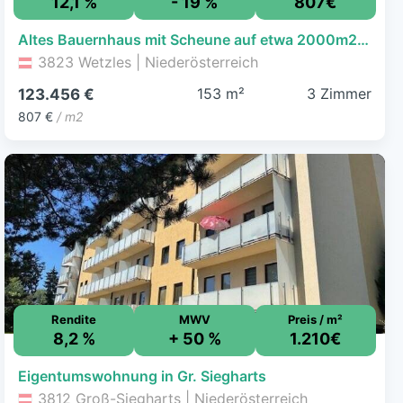
12,1 %
- 19 %
807€
Altes Bauernhaus mit Scheune auf etwa 2000m2 wildem Grundstück
3823 Wetzles | Niederösterreich
153 m²
3 Zimmer
123.456 €
807 €
/ m2
Rendite
MWV
Preis / m²
8,2 %
+ 50 %
1.210€
Eigentumswohnung in Gr. Siegharts
3812 Groß-Siegharts | Niederösterreich