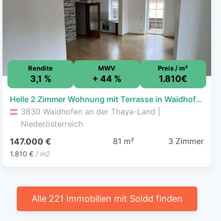
Rendite
MWV
Preis / m²
3,1 %
+ 44 %
1.810€
Helle 2 Zimmer Wohnung mit Terrasse in Waidhofen a.D. Thaya
3830 Waidhofen an der Thaya-Land |
Niederösterreich
81 m²
3 Zimmer
147.000 €
1.810 €
/ m2
Alle 221 Immobilien mit Soldd finden