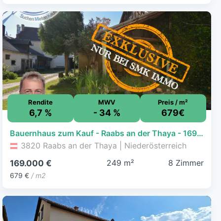
Rendite
MWV
Preis / m²
6,7 %
- 34 %
679€
Bauernhaus zum Kauf - Raabs an der Thaya - 169.000 € - 8 Zimmer, 249 m², 1.989 m² Grundstück
3820 Raabs an der Thaya | Niederösterreich
249 m²
8 Zimmer
169.000 €
679 €
/ m2