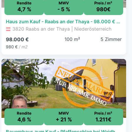
Rendite
MWV
Preis / m²
4,7 %
- 5 %
980€
Haus zum Kauf - Raabs an der Thaya - 98.000 € - 5 Zimmer, 100 m², 662 m² Grundstück
3820 Raabs an der Thaya | Niederösterreich
100 m²
5 Zimmer
98.000 €
980 €
/ m2
Rendite
MWV
Preis / m²
4,6 %
+ 21 %
1.211€
Bauernhaus zum Kauf - Pfaffenschlag bei Waidhofen a.d.Thaya - 115.000 € - 3 Zimmer, 95 m², 1.404 m² Grundstück