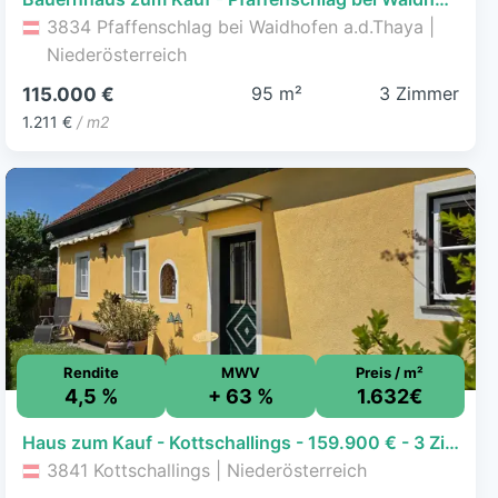
3834 Pfaffenschlag bei Waidhofen a.d.Thaya |
Niederösterreich
95 m²
3 Zimmer
115.000 €
1.211 €
/ m2
Rendite
MWV
Preis / m²
4,5 %
+ 63 %
1.632€
Haus zum Kauf - Kottschallings - 159.900 € - 3 Zimmer, 98 m², 176 m² Grundstück
3841 Kottschallings | Niederösterreich