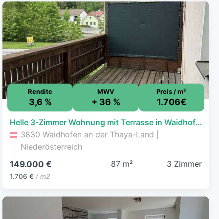
Rendite
MWV
Preis / m²
3,6 %
+ 36 %
1.706€
Helle 3-Zimmer Wohnung mit Terrasse in Waidhofen a.D. Thaya
3830 Waidhofen an der Thaya-Land |
Niederösterreich
87 m²
3 Zimmer
149.000 €
1.706 €
/ m2