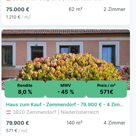
62 m²
2 Zimmer
75.000 €
1.210 €
/ m2
Rendite
MWV
Preis / m²
8,0 %
- 45 %
571€
Haus zum Kauf - Zemmendorf - 79.900 € - 4 Zimmer, 140 m², 778 m² Grundstück
3820 Zemmendorf | Niederösterreich
140 m²
4 Zimmer
79.900 €
571 €
/ m2