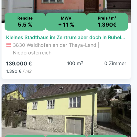
Rendite
MWV
Preis / m²
5,5 %
+ 11 %
1.390€
Kleines Stadthaus im Zentrum aber doch in Ruhelage
3830 Waidhofen an der Thaya-Land |
Niederösterreich
100 m²
0 Zimmer
139.000 €
1.390 €
/ m2