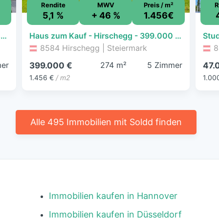
Rendite
MWV
Preis / m²
R
€
5,1 %
+ 46 %
1.456€
Anleger Paketpreis: 3 tolle Erdgeschosswohnungen mit Terrassen und Grünflächen
Haus zum Kauf - Hirschegg - 399.000 € - 5 Zimmer, 274 m², 7.650 m² Grundstück
8584 Hirschegg | Steiermark
8
er
274 m²
5 Zimmer
399.000 €
47.
1.456 €
/ m2
1.00
Alle 495 Immobilien mit Soldd finden
Immobilien kaufen in Hannover
Immobilien kaufen in Düsseldorf