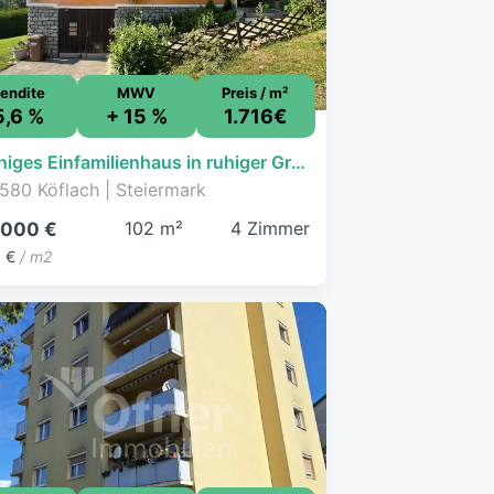
endite
MWV
Preis / m²
5,6 %
+ 15 %
1.716€
Sonniges Einfamilienhaus in ruhiger Grünlage in Köflach
580 Köflach | Steiermark
102 m²
4 Zimmer
.000 €
6 €
/ m2