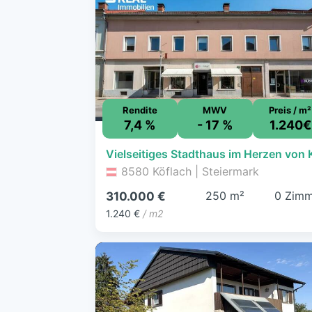
Rendite
MWV
Preis / m²
7,4 %
- 17 %
1.240€
8580 Köflach | Steiermark
250 m²
0 Zimm
310.000 €
1.240 €
/ m2