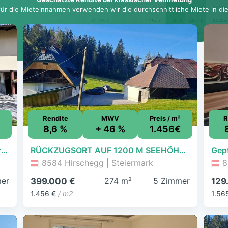
für die Mieteinnahmen verwenden wir die durchschnittliche Miete in dies
Rendite
MWV
Preis / m²
R
8,6 %
+ 46 %
1.456€
Vielseitiges Stadthaus mit zusätzlicher Wohnung - ideal kombinierbar für Wohnen & Vermietung
RÜCKZUGSORT AUF 1200 M SEEHÖHE- NATURIDYLLE MIT WEITBLICK UND VIEL PLATZ FÜR IHRE IDEEN!
8584 Hirschegg | Steiermark
8
er
274 m²
5 Zimmer
399.000 €
129
1.456 €
/ m2
1.56