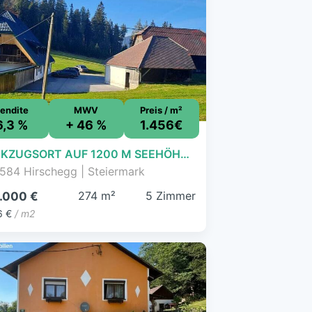
endite
MWV
Preis / m²
6,3 %
+ 46 %
1.456€
RÜCKZUGSORT AUF 1200 M SEEHÖHE- NATURIDYLLE MIT WEITBLICK UND VIEL PLATZ FÜR IHRE IDEEN!
584 Hirschegg | Steiermark
274 m²
5 Zimmer
.000 €
6 €
/ m2