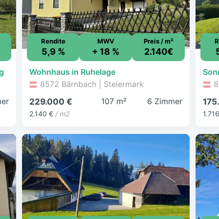
Rendite
MWV
Preis / m²
R
5,9 %
+ 18 %
2.140€
g
Wohnhaus in Ruhelage
8572 Bärnbach | Steiermark
8
er
107 m²
6 Zimmer
229.000 €
175
2.140 €
/ m2
1.71