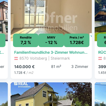
Rendite
MWV
Preis / m²
R
7,2 %
- 12 %
1.728€
Vielseitiges Stadthaus im Herzen von Köflach
Familienfreundliche 3-Zimmer Wohnung mit Südwest-Balkon in Top Lage
8570 Voitsberg | Steiermark
8
er
81 m²
3 Zimmer
140.000 €
399
1.728 €
/ m2
1.45