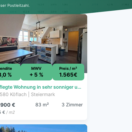
er Postleitzahl.
endite
MWV
Preis / m²
8,0 %
+ 5 %
1.565€
Gepflegte Wohnung in sehr sonniger und ruhiger Lage Nähe Therme Nova Köflach
580 Köflach | Steiermark
83 m²
3 Zimmer
.900 €
5 €
/ m2