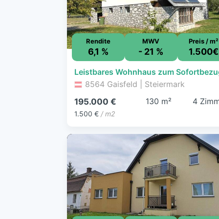
Rendite
MWV
Preis / m²
6,1 %
- 21 %
1.500€
Leistbares Wohnhaus zum Sofortbezu
8564 Gaisfeld | Steiermark
130 m²
4 Zimm
195.000 €
1.500 €
/ m2