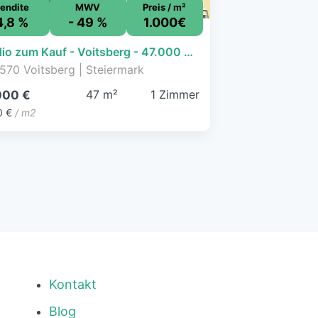
endite
MWV
Preis / m²
4,8 %
- 49 %
1.000€
Studio zum Kauf - Voitsberg - 47.000 € - 1 Zimmer, 47 m², 4. Geschoss
570 Voitsberg | Steiermark
47 m²
1 Zimmer
000 €
0 €
/ m2
Kontakt
Blog