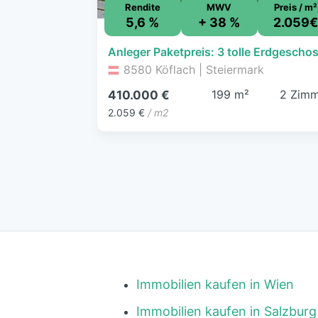
Rendite
MWV
Preis / m²
5,6 %
+ 38 %
2.059
8580 Köflach | Steiermark
199 m²
2 Zimm
410.000 €
2.059 €
/ m2
Immobilien kaufen in Wien
Immobilien kaufen in Salzburg