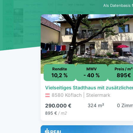
Als Datenbasis 
Rendite
MWV
Preis / m²
10,2 %
- 40 %
895€
8580 Köflach | Steiermark
324 m²
0 Zimm
290.000 €
895 €
/ m2