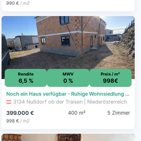
990 €
/ m2
Rendite
MWV
Preis / m²
6,5 %
0 %
998€
Noch ein Haus verfügbar - Ruhige Wohnsiedlung - Energieeffiziente Neubau-Doppelhaushälfte
3134 Nußdorf ob der Traisen | Niederösterreich
400 m²
5 Zimmer
399.000 €
998 €
/ m2