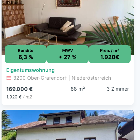
Rendite
MWV
Preis / m²
6,3 %
+ 27 %
1.920€
Eigentumswohnung
3200 Ober-Grafendorf | Niederösterreich
88 m²
3 Zimmer
169.000 €
1.920 €
/ m2