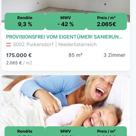
Rendite
MWV
Preis / m²
9,3 %
- 42 %
2.065€
PROVISIONSFREI VOM EIGENTÜMER! SANIERUNGSBEDÜRFTIGE 3-ZIMMER-WOHNUNG NÄHE PURKERSDORF ZENTRUM!
3002 Purkersdorf | Niederösterreich
85 m²
3 Zimmer
175.000 €
2.065 €
/ m2
Rendite
MWV
Preis / m²