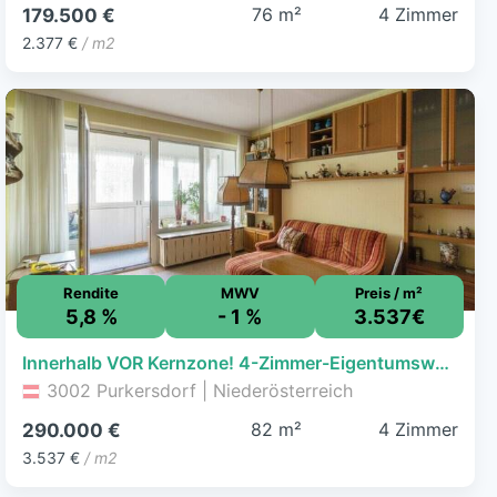
76 m²
4 Zimmer
179.500 €
2.377 €
/ m2
Rendite
MWV
Preis / m²
5,8 %
- 1 %
3.537€
Innerhalb VOR Kernzone! 4-Zimmer-Eigentumswohnung mit Loggia in Purkersdorf
3002 Purkersdorf | Niederösterreich
82 m²
4 Zimmer
290.000 €
3.537 €
/ m2