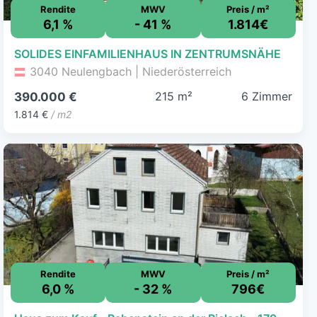
Rendite
MWV
Preis / m²
6,1 %
- 41 %
1.814€
SOLIDES EINFAMILIENHAUS IN ZENTRUMSNÄHE
3040 Neulengbach | Niederösterreich
215 m²
6 Zimmer
390.000 €
1.814 €
/ m2
Rendite
MWV
Preis / m²
6,0 %
- 32 %
796€