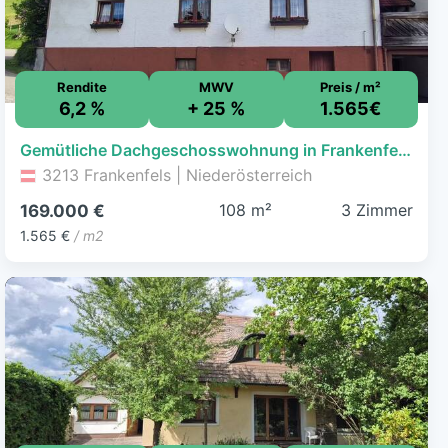
Rendite
MWV
Preis / m²
6,2 %
+ 25 %
1.565€
Gemütliche Dachgeschosswohnung in Frankenfels - Ihr Rückzugsort in den niederösterreichischen Voralpen
3213 Frankenfels | Niederösterreich
108 m²
3 Zimmer
169.000 €
1.565 €
/ m2