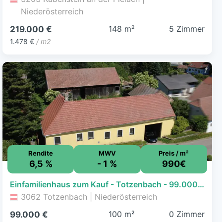
Niederösterreich
148 m²
5 Zimmer
219.000 €
1.478 €
/ m2
Rendite
MWV
Preis / m²
6,5 %
- 1 %
990€
Einfamilienhaus zum Kauf - Totzenbach - 99.000 € - 100 m², 600 m² Grundstück
3062 Totzenbach | Niederösterreich
100 m²
0 Zimmer
99.000 €