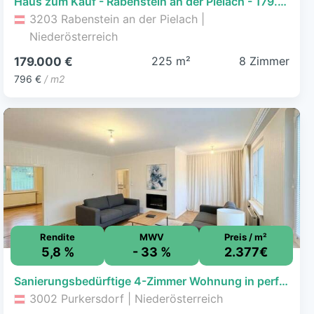
Haus zum Kauf - Rabenstein an der Pielach - 179.000 € - 8 Zimmer, 225 m², 453 m² Grundstück
3203 Rabenstein an der Pielach |
Niederösterreich
225 m²
8 Zimmer
179.000 €
796 €
/ m2
Rendite
MWV
Preis / m²
5,8 %
- 33 %
2.377€
Sanierungsbedürftige 4-Zimmer Wohnung in perfekter Kombination aus Stadt und Land!
3002 Purkersdorf | Niederösterreich