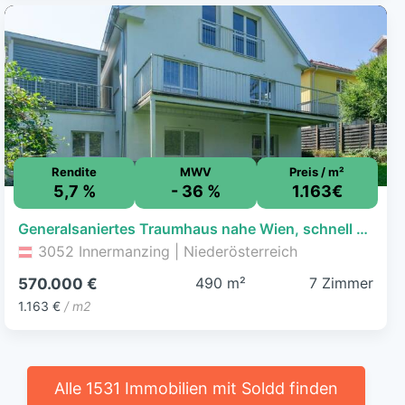
Rendite
MWV
Preis / m²
5,7 %
- 36 %
1.163€
Generalsaniertes Traumhaus nahe Wien, schnell erreichbar vom P+R Hütteldorf
3052 Innermanzing | Niederösterreich
490 m²
7 Zimmer
570.000 €
1.163 €
/ m2
Alle 1531 Immobilien mit Soldd finden