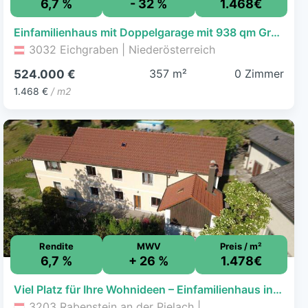
6,7 %
- 32 %
1.468€
Einfamilienhaus mit Doppelgarage mit 938 qm Grund
3032 Eichgraben | Niederösterreich
357 m²
0 Zimmer
524.000 €
1.468 €
/ m2
Rendite
MWV
Preis / m²
6,7 %
+ 26 %
1.478€
Viel Platz für Ihre Wohnideen – Einfamilienhaus in Rabenstein
3203 Rabenstein an der Pielach |