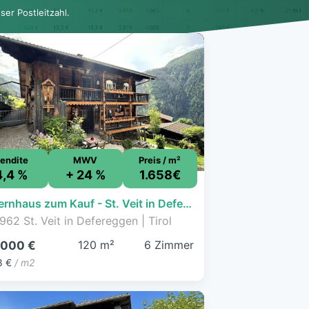
er Postleitzahl.
endite
MWV
Preis / m²
4,4 %
+ 24 %
1.658€
Bauernhaus zum Kauf - St. Veit in Defereggen - 199.000 € - 6 Zimmer, 120 m², 277 m² Grundstück
962 St. Veit in Defereggen | Tirol
120 m²
6 Zimmer
.000 €
8 €
/ m2