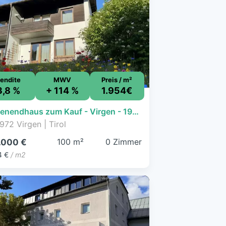
endite
MWV
Preis / m²
3,8 %
+ 114 %
1.954€
Reihenendhaus zum Kauf - Virgen - 195.000 € - 99,8 m²
972 Virgen | Tirol
100 m²
0 Zimmer
.000 €
4 €
/ m2