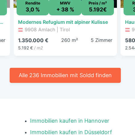
Rendite
MWV
Preis / m²
R
3,0 %
+ 38 %
5.192€
m Kauf - Lienz - 310.000 € - 5 Zimmer, 122,5 m², 1. Geschoss
Modernes Refugium mit alpiner Kulisse
9908 Amlach | Tirol
9
er
260 m²
5 Zimmer
1.350.000 €
580
5.192 €
/ m2
2.54
Alle 236 Immobilien mit Soldd finden
Immobilien kaufen in Hannover
Immobilien kaufen in Düsseldorf