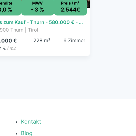
endite
MWV
Preis / m²
3,0 %
- 3 %
2.544€
Haus zum Kauf - Thurn - 580.000 € - 6 Zimmer, 228 m², 1.130 m² Grundstück
900 Thurn | Tirol
228 m²
6 Zimmer
.000 €
4 €
/ m2
Kontakt
Blog