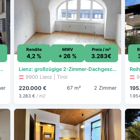
Rendite
MWV
Preis / m²
R
4,2 %
+ 26 %
3.283€
f - Lienz - 129.000 € - 3 Zimmer, 72 m², 1. Geschoss
Lienz: großzügige 2-Zimmer-Dachgeschosswohnung Top 58 - Amlacherstraße 2
9900 Lienz | Tirol
9
er
67 m²
2 Zimmer
220.000 €
195
3.283 €
/ m2
1.95