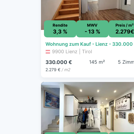
Rendite
MWV
Preis / m²
3,3 %
- 13 %
2.279€
9900 Lienz | Tirol
145 m²
5 Zimm
330.000 €
2.279 €
/ m2