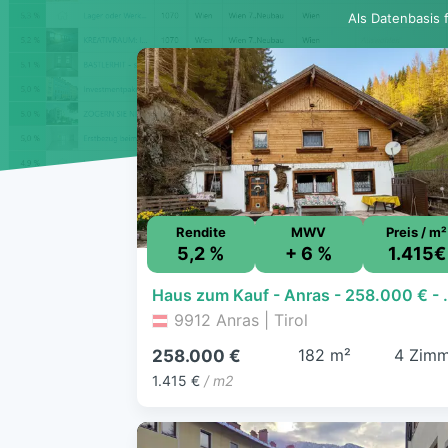
Als Datenbasis 
Rendite
MWV
Preis / m²
5,2 %
+ 6 %
1.415€
Haus zum Kauf - Anras - 258.
9912 Anras | Tirol
182 m²
4 Zimm
258.000 €
1.415 €
/ m2