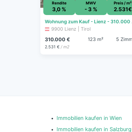
Rendite
MWV
Preis / m²
3,0 %
- 3 %
2.531€
Wohnung zu
9900 Lienz | Tirol
123 m²
5 Zimm
310.000 €
2.531 €
/ m2
Immobilien kaufen in Wien
Immobilien kaufen in Salzburg