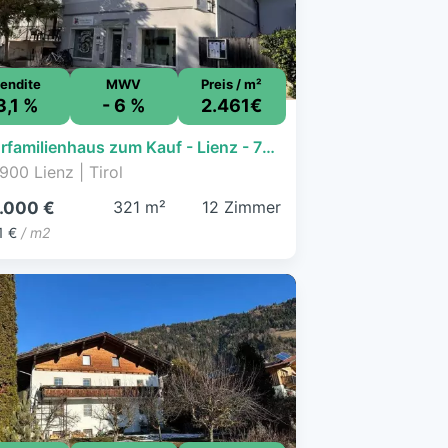
endite
MWV
Preis / m²
3,1 %
- 6 %
2.461€
Mehrfamilienhaus zum Kauf - Lienz - 790.000 € - 12 Zimmer, 321 m²
900 Lienz | Tirol
321 m²
12 Zimmer
.000 €
1 €
/ m2