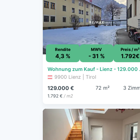
Rendite
MWV
Preis / m²
4,3 %
- 31 %
1.792€
Wohnung zum Kau
9900 Lienz | Tirol
72 m²
3 Zimm
129.000 €
1.792 €
/ m2