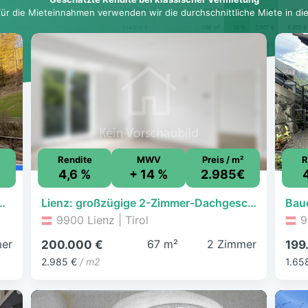
für die Mieteinnahmen verwenden wir die durchschnittliche Miete in dies
Rendite
MWV
Preis / m²
R
4,6 %
+ 14 %
2.985€
000 € - 4 Zimmer, 182,3 m², 911 m² Grundstück
Lienz: großzügige 2-Zimmer-Dachgeschosswohnung Top 58 - Amlacherstraße 2
9900 Lienz | Tirol
9
er
67 m²
2 Zimmer
200.000 €
199
2.985 €
/ m2
1.65