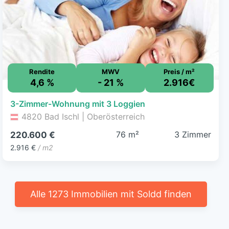
Rendite
MWV
Preis / m²
4,6 %
- 21 %
2.916€
3-Zimmer-Wohnung mit 3 Loggien
4820 Bad Ischl | Oberösterreich
76 m²
3 Zimmer
220.600 €
2.916 €
/ m2
Alle 1273 Immobilien mit Soldd finden