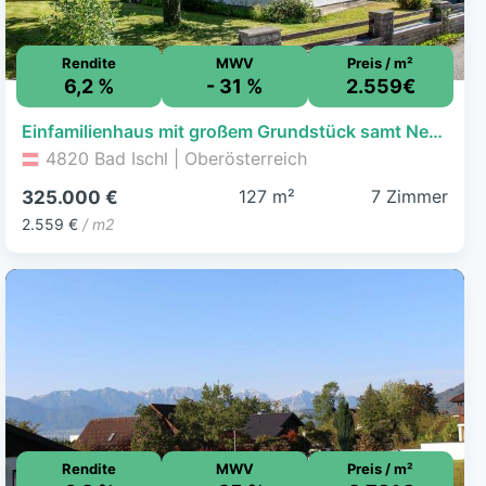
Rendite
MWV
Preis / m²
6,2 %
- 31 %
2.559€
Einfamilienhaus mit großem Grundstück samt Nebengebäude in sonniger Ruhelage von Bad Ischl
4820 Bad Ischl | Oberösterreich
127 m²
7 Zimmer
325.000 €
2.559 €
/ m2
Rendite
MWV
Preis / m²