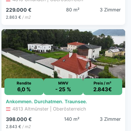
80 m²
3 Zimmer
229.000 €
2.863 €
/ m2
Rendite
MWV
Preis / m²
6,0 %
- 25 %
2.843€
Ankommen. Durchatmen. Traunsee.
4813 Altmünster | Oberösterreich
140 m²
3 Zimmer
398.000 €
2.843 €
/ m2