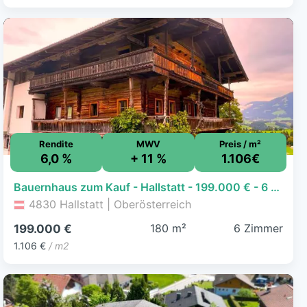
Rendite
MWV
Preis / m²
6,0 %
+ 11 %
1.106€
Bauernhaus zum Kauf - Hallstatt - 199.000 € - 6 Zimmer, 180 m²
4830 Hallstatt | Oberösterreich
180 m²
6 Zimmer
199.000 €
1.106 €
/ m2