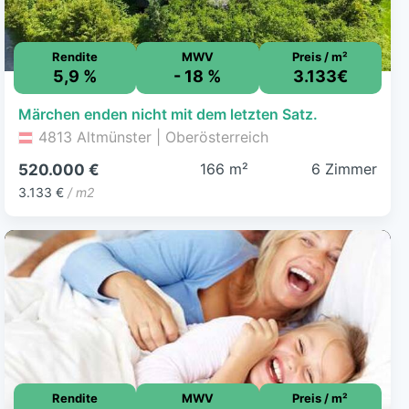
Rendite
MWV
Preis / m²
5,9 %
- 18 %
3.133€
Märchen enden nicht mit dem letzten Satz.
4813 Altmünster | Oberösterreich
166 m²
6 Zimmer
520.000 €
3.133 €
/ m2
Rendite
MWV
Preis / m²