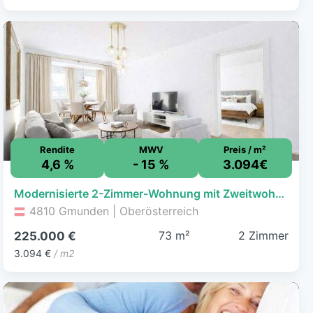
Rendite
MWV
Preis / m²
4,6 %
- 15 %
3.094€
Modernisierte 2-Zimmer-Wohnung mit Zweitwohnsitz Option
4810 Gmunden | Oberösterreich
73 m²
2 Zimmer
225.000 €
3.094 €
/ m2