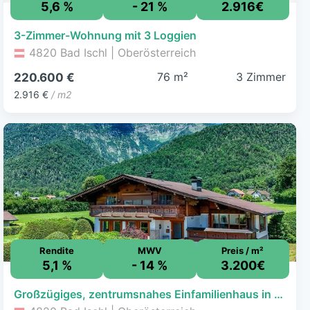
5,6 %
- 21 %
2.916€
3-Zimmer-Wohnung mit 3 Loggien
4820 Bad Ischl | Oberösterreich
76 m²
3 Zimmer
220.600 €
2.916 €
/ m2
Rendite
MWV
Preis / m²
5,1 %
- 14 %
3.200€
Großzügiges, zentrumsnahes Einfamilienhaus in sonniger Ruhelage von Bad Ischl