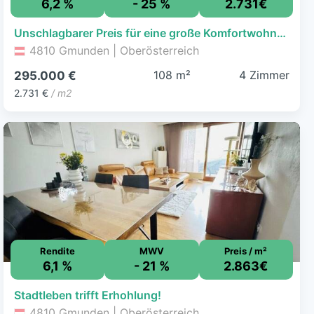
6,2 %
- 25 %
2.731€
Unschlagbarer Preis für eine große Komfortwohnung in Gmunden!
4810 Gmunden | Oberösterreich
108 m²
4 Zimmer
295.000 €
2.731 €
/ m2
Rendite
MWV
Preis / m²
6,1 %
- 21 %
2.863€
Stadtleben trifft Erhohlung!
4810 Gmunden | Oberösterreich