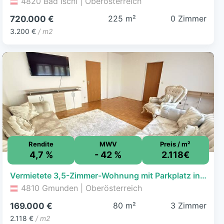
4820 Bad Ischl | Oberösterreich
225 m²
0 Zimmer
720.000 €
3.200 €
/ m2
Rendite
MWV
Preis / m²
4,7 %
- 42 %
2.118€
Vermietete 3,5-Zimmer-Wohnung mit Parkplatz in Gmunden | Perfekt für Anleger & spätere Eigennutzer
4810 Gmunden | Oberösterreich
80 m²
3 Zimmer
169.000 €
2.118 €
/ m2