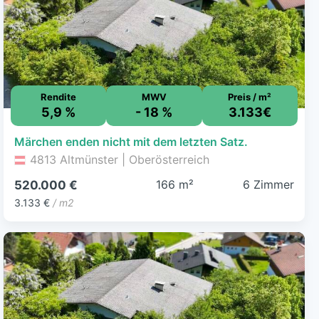
Rendite
MWV
Preis / m²
5,9 %
- 18 %
3.133€
Märchen enden nicht mit dem letzten Satz.
4813 Altmünster | Oberösterreich
166 m²
6 Zimmer
520.000 €
3.133 €
/ m2