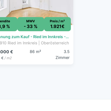
endite
MWV
Preis / m²
3,9 %
- 33 %
1.921€
Wohnung zum Kauf - Ried im Innkreis - 165.000 € - 3,5 Zimmer, 85,9 m², EG
910 Ried im Innkreis | Oberösterreich
86 m²
3.5
.000 €
Zimmer
1 €
/ m2