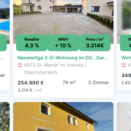
Rendite
MWV
Preis / m²
R
4,3 %
+ 10 %
3.214€
Einfamilienhaus zum Kauf - Pattigham - 500.000 € - 7 Zimmer, 290 m², 1.016 m² Grundstück
Neuwertige 3-Zi-Wohnung im OG., Garten, Balkon, Caport,79m², €254.900
4973 St. Martin im Innkreis |
4
Oberösterreich
mer
349
79 m²
3 Zimmer
254.900 €
2.49
3.214 €
/ m2