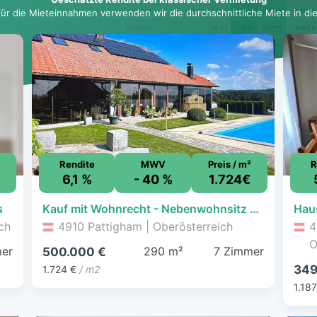
für die Mieteinnahmen verwenden wir die durchschnittliche Miete in dies
Rendite
MWV
Preis / m²
R
6,1 %
- 40 %
1.724€
s
Kauf mit Wohnrecht - Nebenwohnsitz möglich - Landhaus in Top Aussichtlage mit Gebirgsblick
ch
4910 Pattigham | Oberösterreich
4
O
er
290 m²
7 Zimmer
500.000 €
349
1.724 €
/ m2
1.187