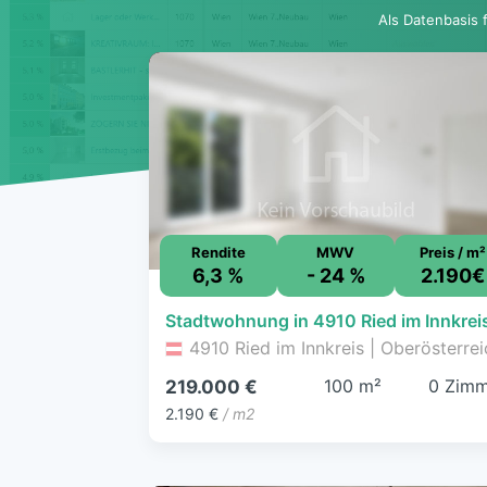
Als Datenbasis 
Rendite
MWV
Preis / m²
6,3 %
- 24 %
2.190€
Stadtwohnung in 4910 Ried im Innkrei
4910 Ried im Innkreis | Oberösterrei
100 m²
0 Zimm
219.000 €
2.190 €
/ m2