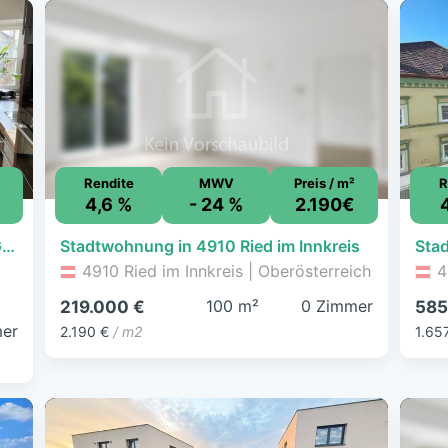
Rendite
MWV
Preis / m²
R
4,6 %
- 24 %
2.190€
Modernisiertes Zweifamilienhaus mit Garage und großzügiger Halle!
Stadtwohnung in 4910 Ried im Innkreis
4910 Ried im Innkreis | Oberösterreich
4
100 m²
0 Zimmer
219.000 €
585
er
2.190 €
/ m2
1.65