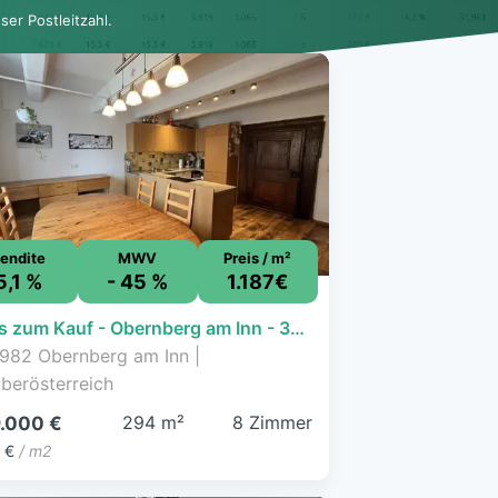
er Postleitzahl.
endite
MWV
Preis / m²
5,1 %
- 45 %
1.187€
Haus zum Kauf - Obernberg am Inn - 349.000 € - 8 Zimmer, 294 m², 247 m² Grundstück
982 Obernberg am Inn |
berösterreich
294 m²
8 Zimmer
.000 €
 €
/ m2