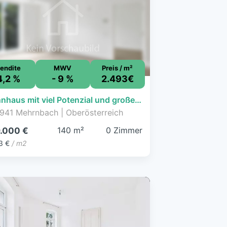
endite
MWV
Preis / m²
4,2 %
- 9 %
2.493€
Wohnhaus mit viel Potenzial und großem Baugrundstück in Stadtnähe von Ried im Innkreis
941 Mehrnbach | Oberösterreich
140 m²
0 Zimmer
.000 €
3 €
/ m2