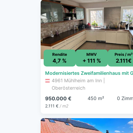
Rendite
MWV
Preis / m²
4,7 %
+ 111 %
2.111€
4961 Mühlheim am Inn |
Oberösterreich
450 m²
0 Zimm
950.000 €
2.111 €
/ m2