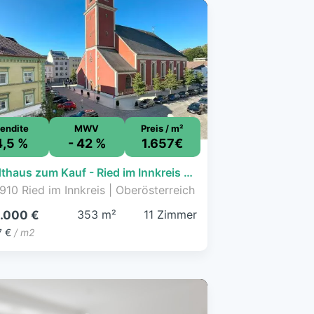
endite
MWV
Preis / m²
4,5 %
- 42 %
1.657€
Stadthaus zum Kauf - Ried im Innkreis - 585.000 € - 11 Zimmer, 353 m², 279 m² Grundstück
910 Ried im Innkreis | Oberösterreich
353 m²
11 Zimmer
.000 €
7 €
/ m2