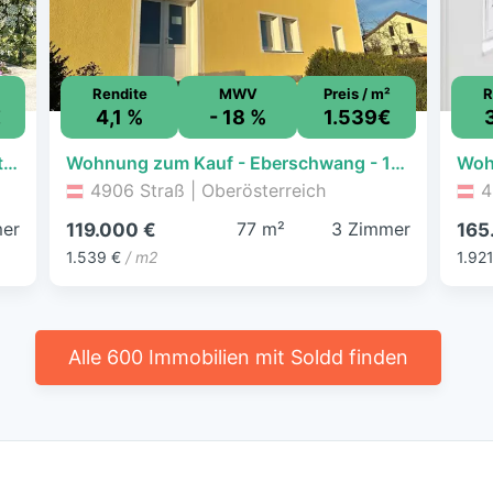
Rendite
MWV
Preis / m²
R
€
4,1 %
- 18 %
1.539€
Gepflegtes, charmantes Wohnhaus mit großzügigem Garten
Wohnung zum Kauf - Eberschwang - 119.000 € - 3 Zimmer, 77,3 m², EG, frei ab sofort
4906 Straß | Oberösterreich
4
er
77 m²
3 Zimmer
119.000 €
165
1.539 €
/ m2
1.92
Alle 600 Immobilien mit Soldd finden