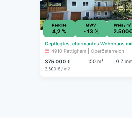
Rendite
MWV
Preis / m²
4,2 %
- 13 %
2.500
4910 Pattigham | Oberösterreich
150 m²
0 Zimm
375.000 €
2.500 €
/ m2