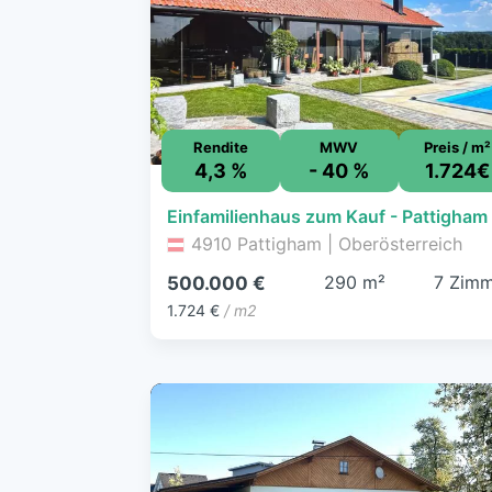
Rendite
MWV
Preis / m²
4,3 %
- 40 %
1.724€
4910 Pattigham | Oberösterreich
290 m²
7 Zim
500.000 €
1.724 €
/ m2