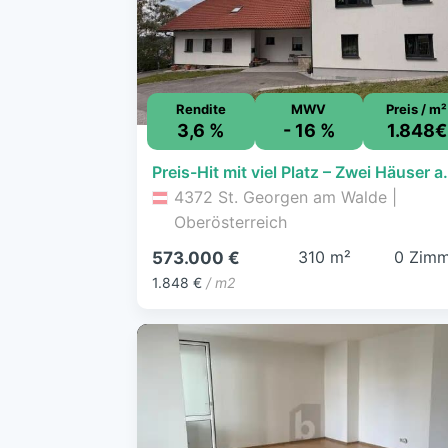
Rendite
MWV
Preis / m²
3,6 %
- 16 %
1.848€
Preis-Hit mit viel Platz – Zwei Häuse
4372 St. Georgen am Walde |
Oberösterreich
310 m²
0 Zimm
573.000 €
1.848 €
/ m2