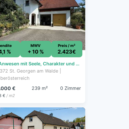
endite
MWV
Preis / m²
4,1 %
+ 10 %
2.423€
Ein Anwesen mit Seele, Charakter und Charme - ein Ort zum Leben, Arbeiten und Genießen
372 St. Georgen am Walde |
berösterreich
239 m²
0 Zimmer
.000 €
3 €
/ m2