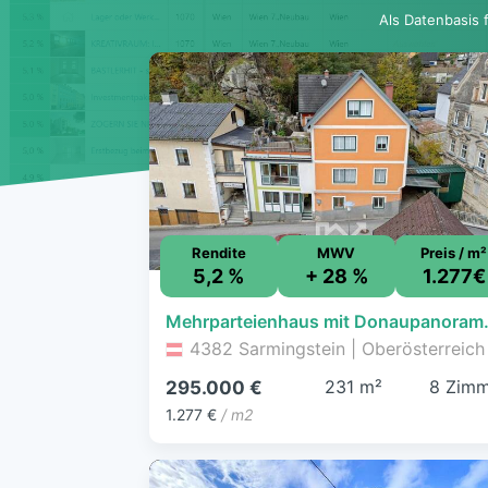
Als Datenbasis 
Rendite
MWV
Preis / m²
5,2 %
+ 28 %
1.277€
Mehrparteienhaus mit Do
4382 Sarmingstein | Oberösterreich
231 m²
8 Zimm
295.000 €
1.277 €
/ m2