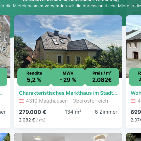
für die Mieteinnahmen verwenden wir die durchschnittliche Miete in dies
Rendite
MWV
Preis / m²
R
5,2 %
- 29 %
2.082€
naupanorama – Rendite sichern und/oder selbst nutzen
Charakteristisches Markthaus im Stadtzentrum
Woh
4310 Mauthausen | Oberösterreich
4
er
134 m²
6 Zimmer
279.000 €
699
2.082 €
/ m2
2.07