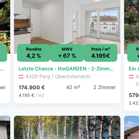
Rendite
MWV
Preis / m²
R
€
4,2 %
+ 67 %
4.195€
familienhaus mit Potenzial – Bastlerhit in Perg!
Letzte Chance - theGARDEN - 2-Zimmer-Neubauwohnung mit Loggia zu verkaufen!
4320 Perg | Oberösterreich
4
O
mer
42 m²
2 Zimmer
174.900 €
579
4.195 €
/ m2
2.42