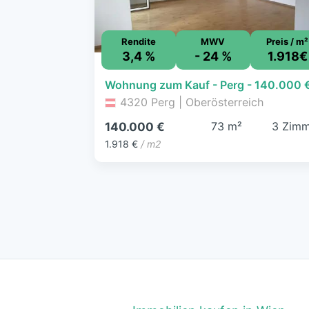
Rendite
MWV
Preis / m²
3,4 %
- 24 %
1.918€
4320 Perg | Oberösterreich
73 m²
3 Zimm
140.000 €
1.918 €
/ m2