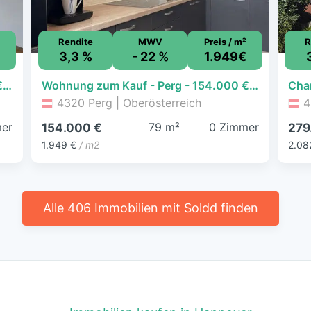
Rendite
MWV
Preis / m²
R
3,3 %
- 22 %
1.949€
Wohnung zum Kauf - Perg - 140.000 € - 3 Zimmer, 73 m²
Wohnung zum Kauf - Perg - 154.000 € - 79 m²
4320 Perg | Oberösterreich
4
er
79 m²
0 Zimmer
154.000 €
279
1.949 €
/ m2
2.08
Alle 406 Immobilien mit Soldd finden