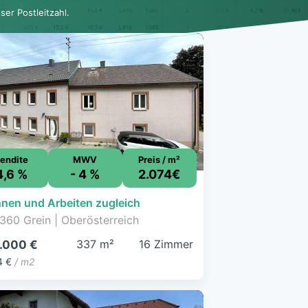
er Postleitzahl.
endite
MWV
Preis / m²
4,6 %
- 4 %
2.074€
nen und Arbeiten zugleich
360 Grein | Oberösterreich
337 m²
16 Zimmer
.000 €
4 €
/ m2