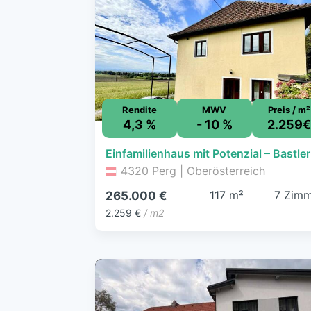
Rendite
MWV
Preis / m²
4,3 %
- 10 %
2.259
Ein
4320 Perg | Oberösterreich
117 m²
7 Zim
265.000 €
2.259 €
/ m2