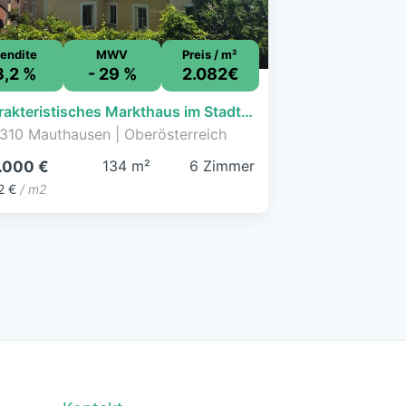
endite
MWV
Preis / m²
3,2 %
- 29 %
2.082€
Charakteristisches Markthaus im Stadtzentrum
310 Mauthausen | Oberösterreich
134 m²
6 Zimmer
.000 €
2 €
/ m2