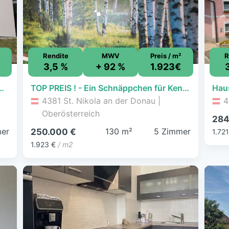
Rendite
MWV
Preis / m²
R
3,5 %
+ 92 %
1.923€
r auf einem Grundstück mit vielfältigen Nutzungsmöglichkeiten
TOP PREIS ! - Ein Schnäppchen für Kenner !!
4381 St. Nikola an der Donau |
4
Oberösterreich
284
er
130 m²
5 Zimmer
250.000 €
1.721
1.923 €
/ m2