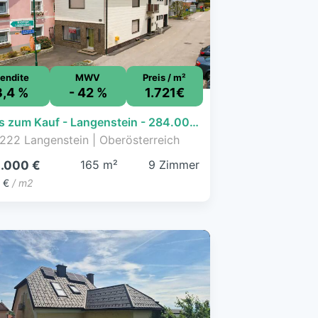
endite
MWV
Preis / m²
3,4 %
- 42 %
1.721€
Haus zum Kauf - Langenstein - 284.000 € - 9 Zimmer, 165 m², 358 m² Grundstück
222 Langenstein | Oberösterreich
165 m²
9 Zimmer
.000 €
 €
/ m2