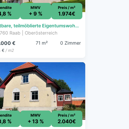
endite
MWV
Preis / m²
4,8 %
+ 9 %
1.974€
Leistbare, teilmöblierte Eigentumswohnung mit sonnigem Balkon
760 Raab | Oberösterreich
71 m²
0 Zimmer
.000 €
4 €
/ m2
endite
MWV
Preis / m²
3,8 %
+ 13 %
2.040€