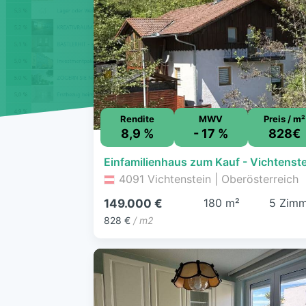
Rendite
MWV
Preis / m²
8,9 %
- 17 %
828€
4091 Vichtenstein | Oberösterreich
180 m²
5 Zimm
149.000 €
828 €
/ m2