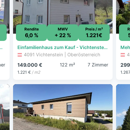
Rendite
MWV
Preis / m²
R
6,0 %
+ 22 %
1.221€
erein! Wohnen in Zentrumsnähe!
Einfamilienhaus zum Kauf - Vichtenstein - 149.000 € - 7 Zimmer, 122 m², 772 m² Grundstück
4091 Vichtenstein | Oberösterreich
4
er
122 m²
7 Zimmer
149.000 €
299
1.221 €
/ m2
1.26