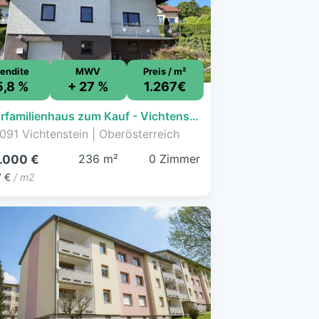
endite
MWV
Preis / m²
5,8 %
+ 27 %
1.267€
Mehrfamilienhaus zum Kauf - Vichtenstein - 299.000 € - 236 m², 831 m² Grundstück
091 Vichtenstein | Oberösterreich
236 m²
0 Zimmer
.000 €
7 €
/ m2