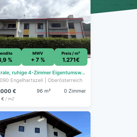
endite
MWV
Preis / m²
6,9 %
+ 7 %
1.271€
Zentrale, ruhige 4-Zimmer Eigentumswohnung inkl. Loggia
090 Engelhartszell | Oberösterreich
96 m²
0 Zimmer
.000 €
 €
/ m2