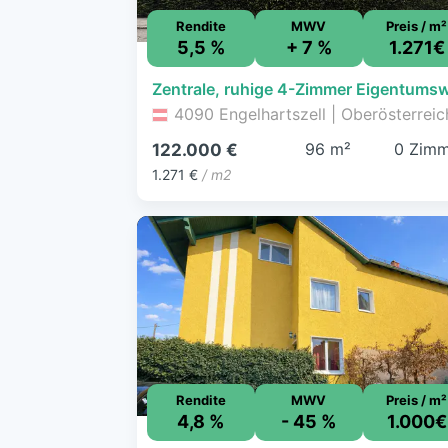
Rendite
MWV
Preis / m²
5,5 %
+ 7 %
1.271€
4090 Engelhartszell | Oberösterreic
96 m²
0 Zimm
122.000 €
1.271 €
/ m2
Rendite
MWV
Preis / m²
4,8 %
- 45 %
1.000€