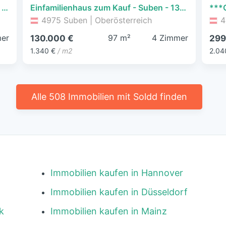
Mehrfamilienhaus zum Kauf - Andorf - 240.000 € - 8 Zimmer, 240 m², 346 m² Grundstück
Einfamilienhaus zum Kauf - Suben - 130.000 € - 4 Zimmer, 97 m², 590 m² Grundstück
4975 Suben | Oberösterreich
4
er
97 m²
4 Zimmer
130.000 €
299
1.340 €
/ m2
2.04
Alle 508 Immobilien mit Soldd finden
Immobilien kaufen in Hannover
Immobilien kaufen in Düsseldorf
k
Immobilien kaufen in Mainz