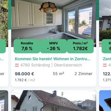
Rendite
MWV
Preis / m²
R
7,6 %
- 26 %
1.782€
Einfamilienhaus zum Kauf - Vichtenstein - 149.000 € - 5 Zimmer, 180 m², 640 m² Grundstück
Kommen Sie herein! Wohnen in Zentrumsnähe!
4780 Schärding | Oberösterreich
4
er
55 m²
2 Zimmer
98.000 €
122
1.782 €
/ m2
1.271