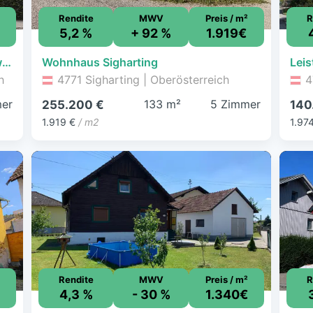
Rendite
MWV
Preis / m²
R
5,2 %
+ 92 %
1.919€
Zentrale, ruhige 4-Zimmer Eigentumswohnung inkl. Loggia
Wohnhaus Sigharting
h
4771 Sigharting | Oberösterreich
4
er
133 m²
5 Zimmer
255.200 €
140
1.919 €
/ m2
1.97
Rendite
MWV
Preis / m²
R
4,3 %
- 30 %
1.340€