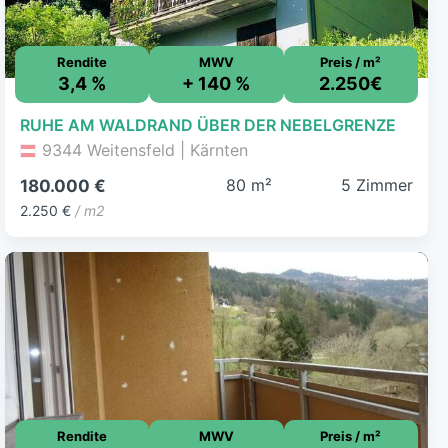
Rendite
MWV
Preis / m²
3,4 %
+ 140 %
2.250€
RUHE AM WALDRAND ÜBER DER NEBELGRENZE
9344 Weitensfeld | Kärnten
80 m²
5 Zimmer
180.000 €
2.250 €
/ m2
Rendite
MWV
Preis / m²