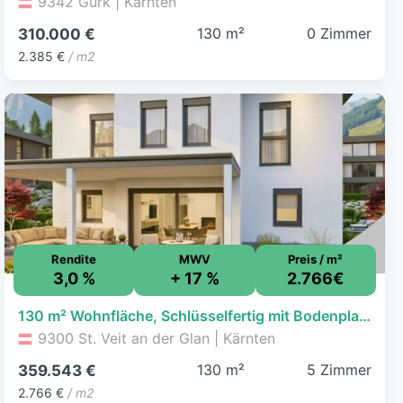
9342 Gurk | Kärnten
130 m²
0 Zimmer
310.000 €
2.385 €
/ m2
Rendite
MWV
Preis / m²
3,0 %
+ 17 %
2.766€
130 m² Wohnfläche, Schlüsselfertig mit Bodenplatte € 359.543,-- Fixpreisgarantie !!!
9300 St. Veit an der Glan | Kärnten
130 m²
5 Zimmer
359.543 €
2.766 €
/ m2