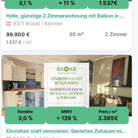
3,1 %
+ 11 %
1.537€
Helle, günstige 2 Zimmerwohnung mit Balkon in Brückl
9371 Brückl | Kärnten
65 m²
2 Zimmer
99.900 €
1.537 €
/ m2
Rendite
MWV
Preis / m²
3,0 %
+ 129 %
2.385€
Einziehen statt renovieren: Saniertes Zuhause mit Sauna, 2 Bädern & Terrasse