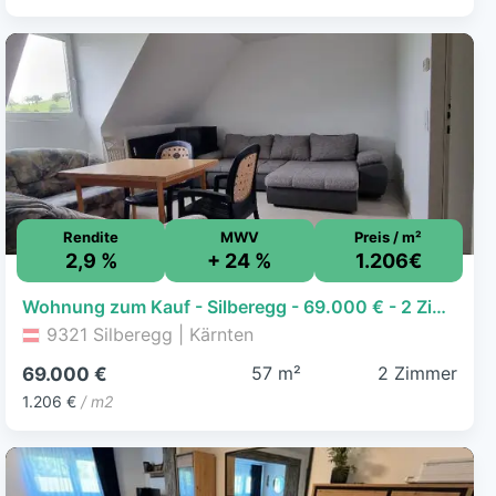
Rendite
MWV
Preis / m²
2,9 %
+ 24 %
1.206€
Wohnung zum Kauf - Silberegg - 69.000 € - 2 Zimmer, 57,2 m², 2. Geschoss
9321 Silberegg | Kärnten
57 m²
2 Zimmer
69.000 €
1.206 €
/ m2