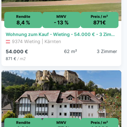
Rendite
MWV
Preis / m²
8,4 %
- 13 %
871€
Wohnung zum Kauf - Wieting - 54.000 € - 3 Zimmer, 62 m²
9374 Wieting | Kärnten
62 m²
3 Zimmer
54.000 €
871 €
/ m2
Rendite
MWV
Preis / m²