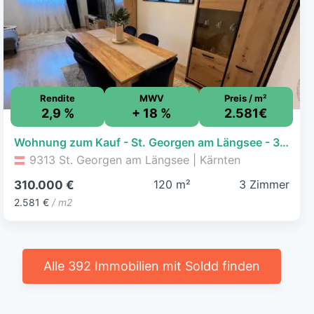
Rendite
MWV
Preis / m²
2,9 %
+ 18 %
2.581€
Wohnung zum Kauf - St. Georgen am Längsee - 310.000 € - 3 Zimmer, 120,1 m², EG
9313 St. Georgen am Längsee | Kärnten
120 m²
3 Zimmer
310.000 €
2.581 €
/ m2
Alle 392 Immobilien mit Soldd finden