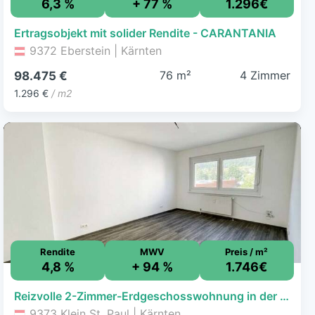
6,3 %
+ 77 %
1.296€
Ertragsobjekt mit solider Rendite - CARANTANIA
9372 Eberstein | Kärnten
76 m²
4 Zimmer
98.475 €
1.296 €
/ m2
Rendite
MWV
Preis / m²
4,8 %
+ 94 %
1.746€
Reizvolle 2-Zimmer-Erdgeschosswohnung in der Marktgemeinde Klein St. Paul
9373 Klein St. Paul | Kärnten