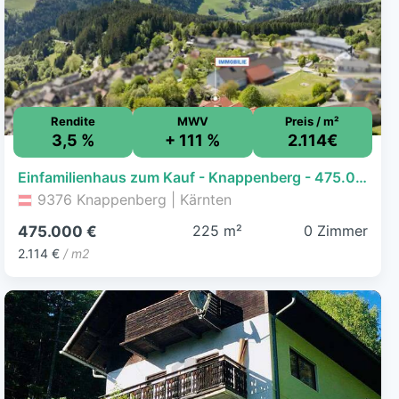
Rendite
MWV
Preis / m²
3,5 %
+ 111 %
2.114€
Einfamilienhaus zum Kauf - Knappenberg - 475.000 € - 224,7 m², 1.463 m² Grundstück
9376 Knappenberg | Kärnten
225 m²
0 Zimmer
475.000 €
2.114 €
/ m2