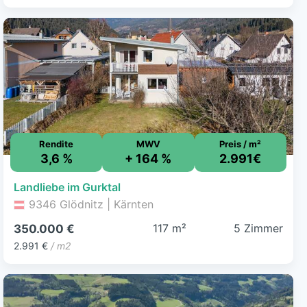
Rendite
MWV
Preis / m²
3,6 %
+ 164 %
2.991€
Landliebe im Gurktal
9346 Glödnitz | Kärnten
117 m²
5 Zimmer
350.000 €
2.991 €
/ m2