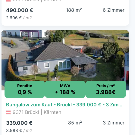
188 m²
6 Zimmer
490.000 €
2.606 €
/ m2
Rendite
MWV
Preis / m²
0,9 %
+ 188 %
3.988€
Bungalow zum Kauf - Brückl - 339.000 € - 3 Zimmer, 85 m², 813 m² Grundstück
9371 Brückl | Kärnten
85 m²
3 Zimmer
339.000 €
3.988 €
/ m2