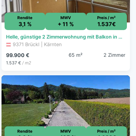
Rendite
MWV
Preis / m²
3,1 %
+ 11 %
1.537€
Helle, günstige 2 Zimmerwohnung mit Balkon in Brückl
9371 Brückl | Kärnten
65 m²
2 Zimmer
99.900 €
1.537 €
/ m2
Rendite
MWV
Preis / m²