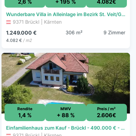
2,6 %
+ 195 %
4.082€
Wunderbare Villa in Alleinlage im Bezirk St. Veit/Glan
9371 Brückl | Kärnten
306 m²
9 Zimmer
1.249.000 €
4.082 €
/ m2
Rendite
MWV
Preis / m²
1,4 %
+ 88 %
2.606€
Einfamilienhaus zum Kauf - Brückl - 490.000 € - 6 Zimmer, 188 m², 1.498 m² Grundstück
9371 Brückl | Kärnten