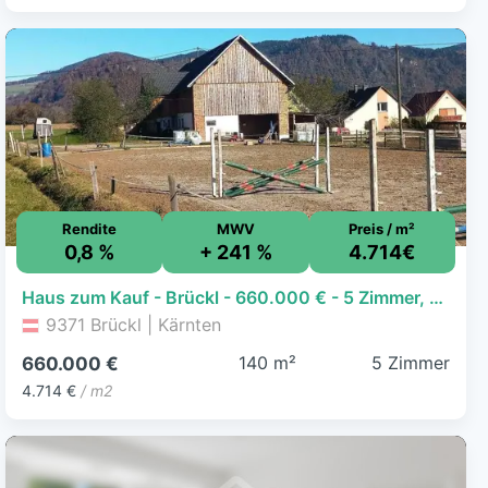
Rendite
MWV
Preis / m²
0,8 %
+ 241 %
4.714€
Haus zum Kauf - Brückl - 660.000 € - 5 Zimmer, 140 m², 112.590 m² Grundstück
9371 Brückl | Kärnten
140 m²
5 Zimmer
660.000 €
4.714 €
/ m2