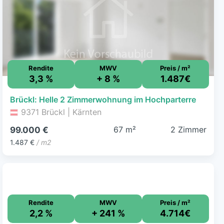
Rendite
MWV
Preis / m²
3,3 %
+ 8 %
1.487€
Brückl: Helle 2 Zimmerwohnung im Hochparterre
9371 Brückl | Kärnten
67 m²
2 Zimmer
99.000 €
1.487 €
/ m2
Rendite
MWV
Preis / m²
2,2 %
+ 241 %
4.714€