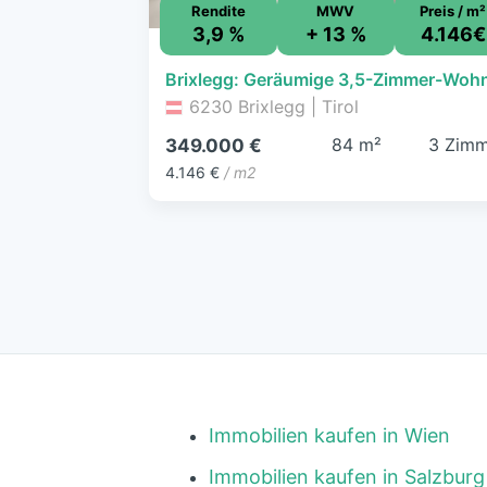
Rendite
MWV
Preis / m²
3,9 %
+ 13 %
4.146€
6230 Brixlegg | Tirol
84 m²
3 Zimm
349.000 €
4.146 €
/ m2
Immobilien kaufen in Wien
Immobilien kaufen in Salzburg