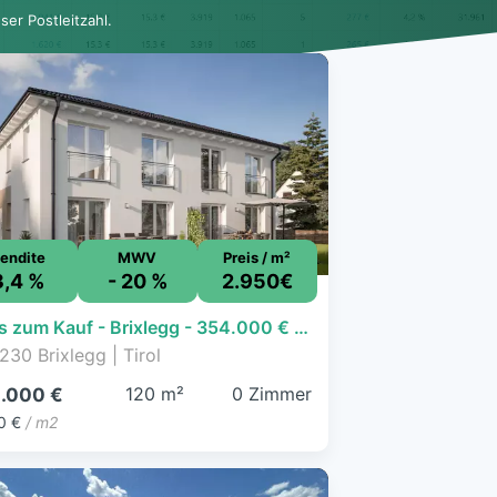
er Postleitzahl.
endite
MWV
Preis / m²
3,4 %
- 20 %
2.950€
Haus zum Kauf - Brixlegg - 354.000 € - 120 m²
230 Brixlegg | Tirol
120 m²
0 Zimmer
.000 €
0 €
/ m2