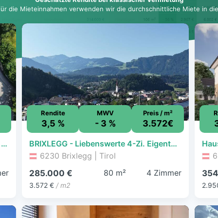
für die Mieteinnahmen verwenden wir die durchschnittliche Miete in dies
Rendite
MWV
Preis / m²
R
3,5 %
- 3 %
3.572€
Haus zum Kauf - Brixlegg - 550.000 € - 10 Zimmer, 270 m², 677 m² Grundstück
BRIXLEGG - Liebenswerte 4-Zi. Eigentumswohnung mit Loggia & Parkplatz - im sonnigem Brixlegg
6230 Brixlegg | Tirol
6
mer
80 m²
4 Zimmer
285.000 €
354
3.572 €
/ m2
2.95