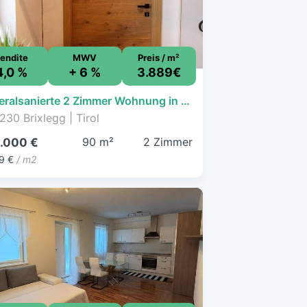
endite
MWV
Preis / m²
4,0 %
+ 6 %
3.889€
Generalsanierte 2 Zimmer Wohnung in Brixlegg zu kaufen
230 Brixlegg | Tirol
90 m²
2 Zimmer
.000 €
9 €
/ m2