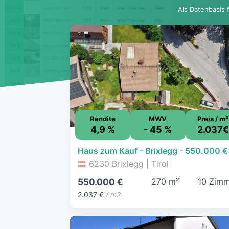
Als Datenbasis 
Rendite
MWV
Preis / m²
4,9 %
- 45 %
2.037€
6230 Brixlegg | Tirol
270 m²
10 Zim
550.000 €
2.037 €
/ m2