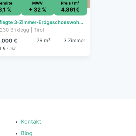
endite
MWV
Preis / m²
3,1 %
+ 32 %
4.861€
Gepflegte 3-Zimmer-Erdgeschosswohnung mit Garten in Brixlegg – Privatverkauf
230 Brixlegg | Tirol
79 m²
3 Zimmer
.000 €
1 €
/ m2
Kontakt
Blog