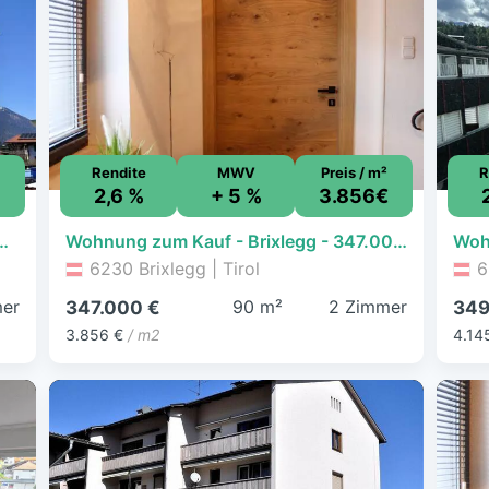
Rendite
MWV
Preis / m²
R
2,6 %
+ 5 %
3.856€
 - 285.000 € - 4 Zimmer, 79,8 m², 1. Geschoss
Wohnung zum Kauf - Brixlegg - 347.000 € - 2 Zimmer, 90 m², 1. Geschoss
6230 Brixlegg | Tirol
6
er
90 m²
2 Zimmer
347.000 €
349
3.856 €
/ m2
4.14