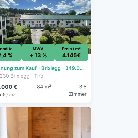
endite
MWV
Preis / m²
2,4 %
+ 13 %
4.145€
Wohnung zum Kauf - Brixlegg - 349.000 € - 3,5 Zimmer, 84,2 m², 2. Geschoss
230 Brixlegg | Tirol
84 m²
3.5
.000 €
Zimmer
5 €
/ m2