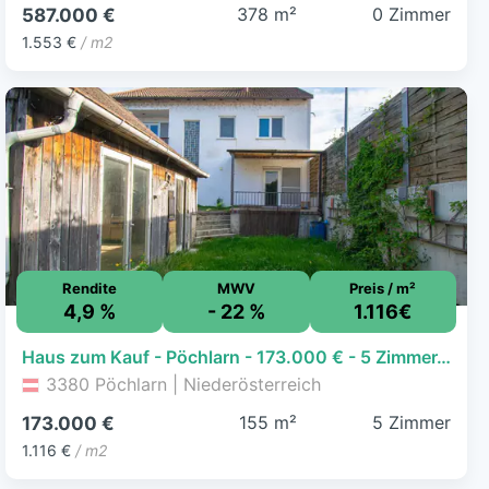
378 m²
0 Zimmer
587.000 €
1.553 €
/ m2
Rendite
MWV
Preis / m²
4,9 %
- 22 %
1.116€
Haus zum Kauf - Pöchlarn - 173.000 € - 5 Zimmer, 155 m², 260 m² Grundstück
3380 Pöchlarn | Niederösterreich
155 m²
5 Zimmer
173.000 €
1.116 €
/ m2