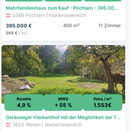
Mehrfamilienhaus zum Kauf - Pöchlarn - 395.000 € - 11 Zimmer, 400 m², 1.323 m² Grundstück, frei ab sofort
3380 Pöchlarn | Niederösterreich
400 m²
11 Zimmer
395.000 €
988 €
/ m2
Rendite
MWV
Preis / m²
4,9 %
+ 55 %
1.553€
Geräumiger Vierkanthof mit der Möglichkeit der Tierhaltung
3653 Weiten | Niederösterreich