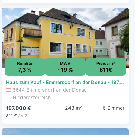
Rendite
MWV
Preis / m²
7,3 %
- 19 %
811€
Haus zum Kauf - Emmersdorf an der Donau - 197.000 € - 6 Zimmer, 243 m², 100 m² Grundstück
3644 Emmersdorf an der Donau |
Niederösterreich
243 m²
6 Zimmer
197.000 €
811 €
/ m2