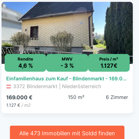
Rendite
MWV
Preis / m²
4,6 %
- 3 %
1.127€
Einfamilienhaus zum Kauf - Blindenmarkt - 169.000 € - 6 Zimmer, 150 m², 728 m² Grundstück
3372 Blindenmarkt | Niederösterreich
150 m²
6 Zimmer
169.000 €
1.127 €
/ m2
Alle 473 Immobilien mit Soldd finden