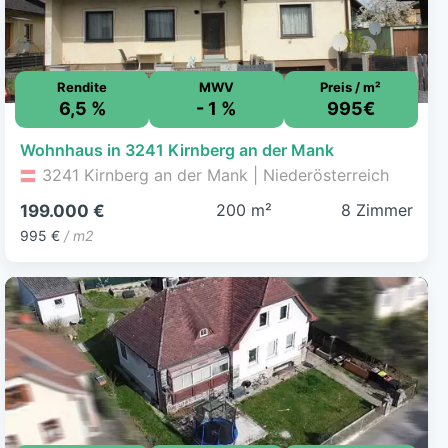
Rendite
MWV
Preis / m²
6,5 %
- 1 %
995€
Wohnhaus in 3241 Kirnberg an der Mank
3241 Kirnberg an der Mank | Niederösterreich
200 m²
8 Zimmer
199.000 €
995 €
/ m2