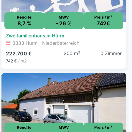
Rendite
MWV
Preis / m²
8,7 %
- 26 %
742€
Zweifamilienhaus in Hürm
3383 Hürm | Niederösterreich
300 m²
0 Zimmer
222.700 €
742 €
/ m2
Rendite
MWV
Preis / m²