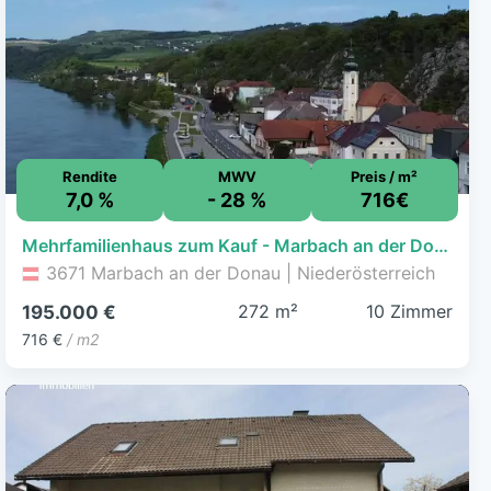
Rendite
MWV
Preis / m²
7,0 %
- 28 %
716€
Mehrfamilienhaus zum Kauf - Marbach an der Donau - 195.000 € - 10 Zimmer, 272,2 m², 129 m² Grundstück
3671 Marbach an der Donau | Niederösterreich
272 m²
10 Zimmer
195.000 €
716 €
/ m2