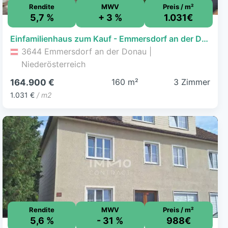
Rendite
MWV
Preis / m²
5,7 %
+ 3 %
1.031€
Einfamilienhaus zum Kauf - Emmersdorf an der Donau - 164.900 € - 3 Zimmer, 160 m², 593 m² Grundstück
3644 Emmersdorf an der Donau |
Niederösterreich
160 m²
3 Zimmer
164.900 €
1.031 €
/ m2
Rendite
MWV
Preis / m²
5,6 %
- 31 %
988€