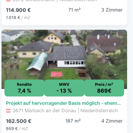
71 m²
3 Zimmer
114.900 €
1.618 €
/ m2
Rendite
MWV
Preis / m²
7,4 %
- 13 %
869€
Projekt auf hervorragender Basis möglich - ehemaliger Kindergarten mit Garten erwerbbar!
3671 Marbach an der Donau | Niederösterreich
187 m²
4 Zimmer
162.500 €
869 €
/ m2