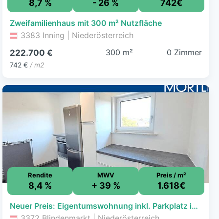
8,7 %
- 26 %
742€
Zweifamilienhaus mit 300 m² Nutzfläche
3383 Inning | Niederösterreich
300 m²
0 Zimmer
222.700 €
742 €
/ m2
Rendite
MWV
Preis / m²
8,4 %
+ 39 %
1.618€
Neuer Preis: Eigentumswohnung inkl. Parkplatz in Blindenmarkt
3372 Blindenmarkt | Niederösterreich