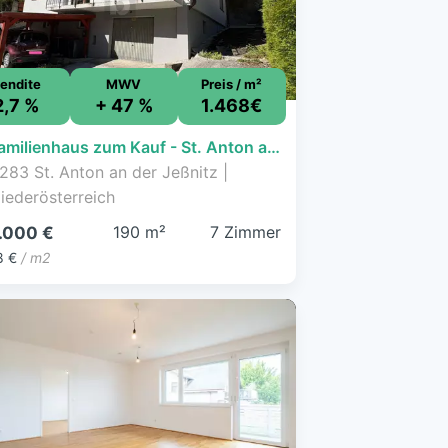
endite
MWV
Preis / m²
2,7 %
+ 47 %
1.468€
Einfamilienhaus zum Kauf - St. Anton an der Jeßnitz - 279.000 € - 7 Zimmer, 190 m², 730 m² Grundstück
283 St. Anton an der Jeßnitz |
iederösterreich
190 m²
7 Zimmer
.000 €
8 €
/ m2