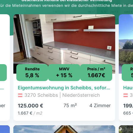
für die Mieteinnahmen verwenden wir die durchschnittliche Miete in dies
Rendite
MWV
Preis / m²
R
5,8 %
+ 15 %
1.667€
Verkauf einer 2-Zimmer-Wohnung in GAMING - provisionsfrei!
Eigentumswohnung in Scheibbs, sofort beziehbar!
3270 Scheibbs | Niederösterreich
3
er
75 m²
4 Zimmer
125.000 €
199
1.667 €
/ m2
665 