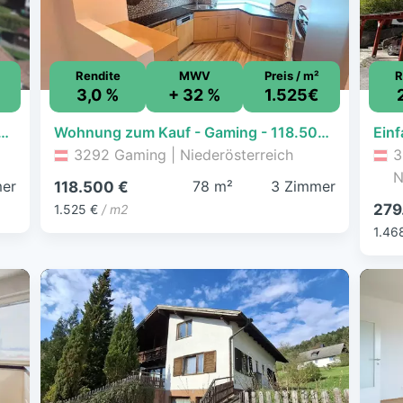
Rendite
MWV
Preis / m²
R
3,0 %
+ 32 %
1.525€
 - Gaming - 118.500 € - 3 Zimmer, 77,7 m², 1. Geschoss
Wohnung zum Kauf - Gaming - 118.500 € - 3 Zimmer, 77,7 m², 1. Geschoss
3292 Gaming | Niederösterreich
3
N
er
78 m²
3 Zimmer
118.500 €
279
1.525 €
/ m2
1.46