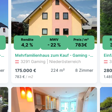
Rendite
MWV
Preis / m²
R
4,2 %
- 22 %
783€
Mehrfamilienhaus zum Kauf - Gaming - 175.000 € - 8 Zimmer, 224 m², 1.073 m² Grundstück
Mehrfamilienhaus zum Kauf - Gaming - 175.000 € - 8 Zimmer, 223,6 m², 1.073,1 m² Grundstück
3291 Gaming | Niederösterreich
3
er
224 m²
8 Zimmer
175.000 €
280
783 €
/ m2
1.48