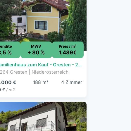
endite
MWV
Preis / m²
3,5 %
+ 80 %
1.489€
Einfamilienhaus zum Kauf - Gresten - 280.000 € - 4 Zimmer, 188 m², 1.089 m² Grundstück
264 Gresten | Niederösterreich
188 m²
4 Zimmer
.000 €
9 €
/ m2