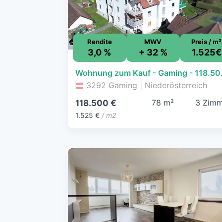
Rendite
MWV
Preis / m²
3,0 %
+ 32 %
1.525€
Wohnung zum Kauf
3292 Gaming | Niederösterreich
78 m²
3 Zimm
118.500 €
1.525 €
/ m2