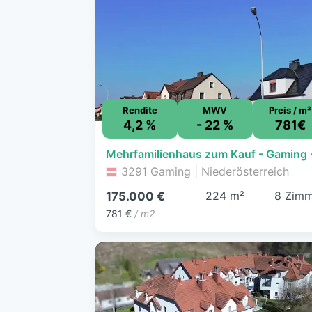
Rendite
MWV
Preis / m²
4,2 %
- 22 %
781€
3291 Gaming | Niederösterreich
224 m²
8 Zimm
175.000 €
781 €
/ m2