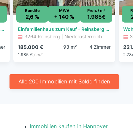
Rendite
MWV
Preis / m²
R
€
2,6 %
+ 140 %
1.985€
Wohnung zum Kauf - Wieselburg - 199.000 € - 3 Zimmer, 81,5 m², 4. Geschoss
Einfamilienhaus zum Kauf - Reinsberg - 185.000 € - 4 Zimmer, 93,2 m², 1.062 m² Grundstück
3264 Reinsberg | Niederösterreich
3
er
93 m²
4 Zimmer
185.000 €
221
1.985 €
/ m2
2.78
Alle 200 Immobilien mit Soldd finden
Immobilien kaufen in Hannover