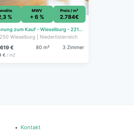
endite
MWV
Preis / m²
2,3 %
+ 6 %
2.784€
Wohnung zum Kauf - Wieselburg - 221.619 € - 3 Zimmer, 79,6 m², 1. Geschoss
250 Wieselburg | Niederösterreich
80 m²
3 Zimmer
.619 €
4 €
/ m2
Kontakt