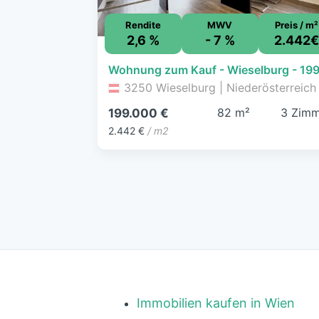
Rendite
MWV
Preis / m²
2,6 %
- 7 %
2.442
3250 Wieselburg | Niederösterreich
82 m²
3 Zimm
199.000 €
2.442 €
/ m2
Immobilien kaufen in Wien