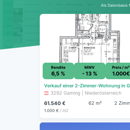
Als Datenbasis 
Rendite
MWV
Preis / m²
6,5 %
- 13 %
1.000€
3292 Gaming | Niederösterreich
62 m²
2 Zimm
61.540 €
1.000 €
/ m2