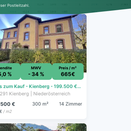
er Postleitzahl.
endite
MWV
Preis / m²
5,0 %
- 34 %
665€
Haus zum Kauf - Kienberg - 199.500 € - 14 Zimmer, 300 m², 795 m² Grundstück
291 Kienberg | Niederösterreich
300 m²
14 Zimmer
.500 €
€
/ m2