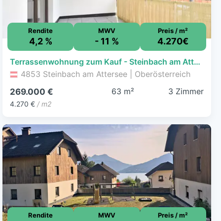
Rendite
MWV
Preis / m²
4,2 %
- 11 %
4.270€
Terrassenwohnung zum Kauf - Steinbach am Attersee - 269.000 € - 3 Zimmer, 63 m², 1. Geschoss
4853 Steinbach am Attersee | Oberösterreich
63 m²
3 Zimmer
269.000 €
4.270 €
/ m2
Rendite
MWV
Preis / m²