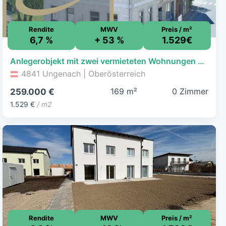
Rendite
MWV
Preis / m²
6,7 %
+ 53 %
1.529€
Anlegerobjekt mit zwei vermieteten Wohnungen und Gewerbeeinheit!!
4841 Ungenach | Oberösterreich
169 m²
0 Zimmer
259.000 €
1.529 €
/ m2
Rendite
MWV
Preis / m²