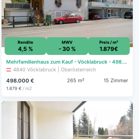
Rendite
MWV
Preis / m²
4,5 %
- 30 %
1.879€
Mehrfamilienhaus zum Kauf - Vöcklabruck - 498.000 € - 15 Zimmer, 265 m², 767 m² Grundstück
4840 Vöcklabruck | Oberösterreich
265 m²
15 Zimmer
498.000 €
1.879 €
/ m2