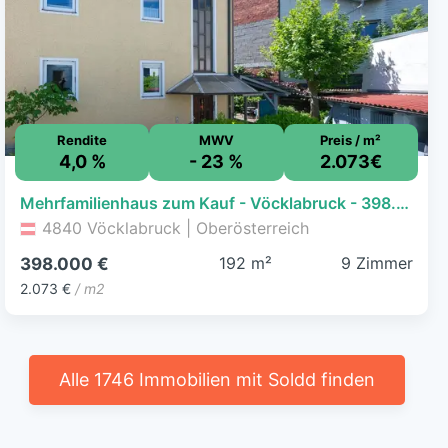
Rendite
MWV
Preis / m²
4,0 %
- 23 %
2.073€
Mehrfamilienhaus zum Kauf - Vöcklabruck - 398.000 € - 9 Zimmer, 192 m², 305 m² Grundstück
4840 Vöcklabruck | Oberösterreich
192 m²
9 Zimmer
398.000 €
2.073 €
/ m2
Alle 1746 Immobilien mit Soldd finden