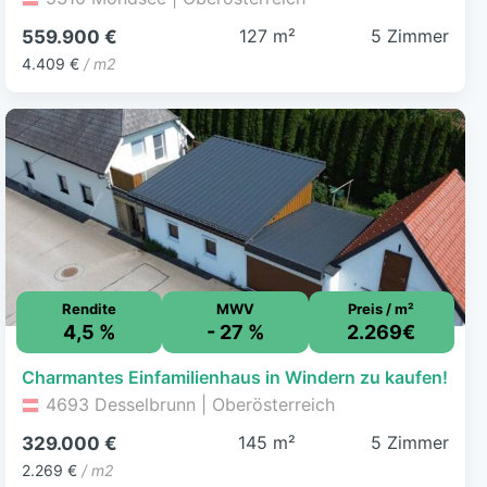
127 m²
5 Zimmer
559.900 €
4.409 €
/ m2
Rendite
MWV
Preis / m²
4,5 %
- 27 %
2.269€
Charmantes Einfamilienhaus in Windern zu kaufen!
4693 Desselbrunn | Oberösterreich
145 m²
5 Zimmer
329.000 €
2.269 €
/ m2