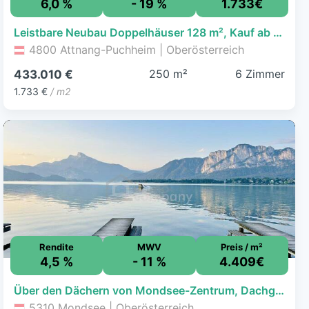
6,0 %
- 19 %
1.733€
Leistbare Neubau Doppelhäuser 128 m², Kauf ab nur € 1.505,- /Monat, hohe Förderung fix 1,5%/10 J., Galerie, Dachterrasse, Eigengarten, Einzelgarage
4800 Attnang-Puchheim | Oberösterreich
250 m²
6 Zimmer
433.010 €
1.733 €
/ m2
Rendite
MWV
Preis / m²
4,5 %
- 11 %
4.409€
Über den Dächern von Mondsee-Zentrum, Dachgeschoßwohnung 127m², 5Zimmer,
5310 Mondsee | Oberösterreich