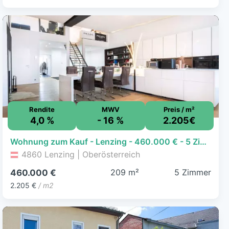
Rendite
MWV
Preis / m²
4,0 %
- 16 %
2.205€
Wohnung zum Kauf - Lenzing - 460.000 € - 5 Zimmer, 208,6 m²
4860 Lenzing | Oberösterreich
209 m²
5 Zimmer
460.000 €
2.205 €
/ m2