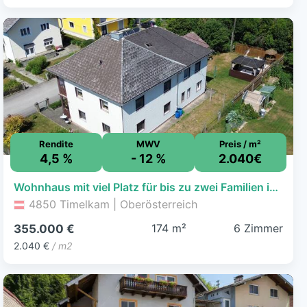
Rendite
MWV
Preis / m²
4,5 %
- 12 %
2.040€
Wohnhaus mit viel Platz für bis zu zwei Familien in sonniger Siedlungslage von Timelkam
4850 Timelkam | Oberösterreich
174 m²
6 Zimmer
355.000 €
2.040 €
/ m2