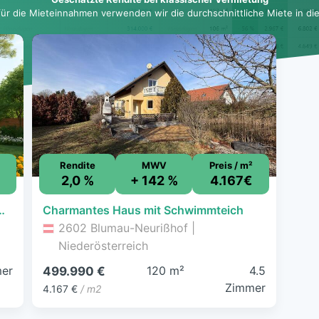
für die Mieteinnahmen verwenden wir die durchschnittliche Miete in dies
Rendite
MWV
Preis / m²
2,0 %
+ 142 %
4.167€
shaus DELIA & Grund monatlich schon ab € 2.198,-*
Charmantes Haus mit Schwimmteich
2602 Blumau-Neurißhof |
Niederösterreich
er
120 m²
4.5
499.990 €
Zimmer
4.167 €
/ m2