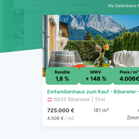
Als Datenbasis 
Rendite
MWV
Preis / m²
1,8 %
+ 148 %
4.006
6633 Biberwier | Tirol
181 m²
725.000 €
Zimm
4.006 €
/ m2