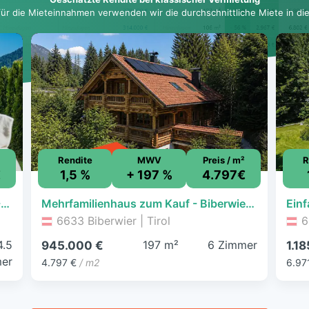
für die Mieteinnahmen verwenden wir die durchschnittliche Miete in dies
Rendite
MWV
Preis / m²
R
€
1,5 %
+ 197 %
4.797€
Einfamilienhaus zum Kauf - Biberwier - 725.000 € - 4,5 Zimmer, 181 m², 372 m² Grundstück
Mehrfamilienhaus zum Kauf - Biberwier - 945.000 € - 6 Zimmer, 197 m², 745 m² Grundstück
6633 Biberwier | Tirol
6
4.5
197 m²
6 Zimmer
945.000 €
1.1
er
4.797 €
/ m2
6.97