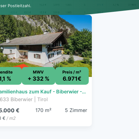
er Postleitzahl.
endite
MWV
Preis / m²
1,1 %
+ 332 %
6.971€
Einfamilienhaus zum Kauf - Biberwier - 1.185.000 € - 5 Zimmer, 170 m², 1.410 m² Grundstück, frei ab sofort
633 Biberwier | Tirol
170 m²
5 Zimmer
85.000 €
1 €
/ m2