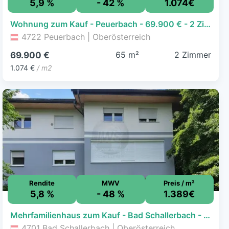
5,9 %
- 42 %
1.074€
Wohnung zum Kauf - Peuerbach - 69.900 € - 2 Zimmer, 65,1 m²
4722 Peuerbach | Oberösterreich
65 m²
2 Zimmer
69.900 €
1.074 €
/ m2
Rendite
MWV
Preis / m²
5,8 %
- 48 %
1.389€
Mehrfamilienhaus zum Kauf - Bad Schallerbach - 500.000 € - 13 Zimmer, 360 m², 770 m² Grundstück
4701 Bad Schallerbach | Oberösterreich