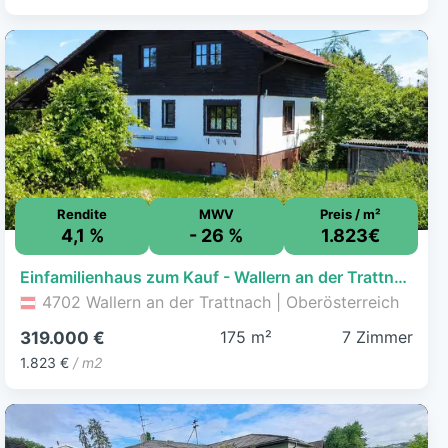
Rendite
MWV
Preis / m²
4,1 %
- 26 %
1.823€
Einfamilienhaus zum Kauf - Wallern an der Trattnach - 319.000 € - 7 Zimmer, 175 m², 1.086 m² Grundstück
4702 Wallern an der Trattnach | Oberösterreich
175 m²
7 Zimmer
319.000 €
1.823 €
/ m2