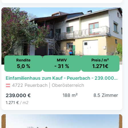
Rendite
MWV
Preis / m²
5,0 %
- 31 %
1.271€
Einfamilienhaus zum Kauf - Peuerbach - 239.000 € - 8,5 Zimmer, 188 m², 846 m² Grundstück
4722 Peuerbach | Oberösterreich
188 m²
8.5 Zimmer
239.000 €
1.271 €
/ m2