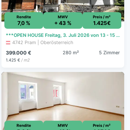
Rendite
MWV
Preis / m²
7,0 %
+ 43 %
1.425€
***OPEN HOUSE Freitag, 3. Juli 2026 von 13 - 15 Uhr*** Wohnhaus mit großem Grundstück in Pram am Hausruck
4742 Pram | Oberösterreich
280 m²
5 Zimmer
399.000 €
1.425 €
/ m2
Rendite
MWV
Preis / m²