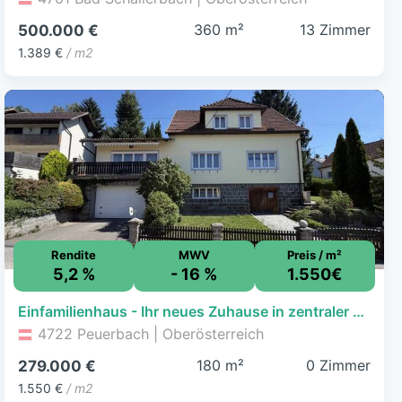
360 m²
13 Zimmer
500.000 €
1.389 €
/ m2
Rendite
MWV
Preis / m²
5,2 %
- 16 %
1.550€
Einfamilienhaus - Ihr neues Zuhause in zentraler Lage
4722 Peuerbach | Oberösterreich
180 m²
0 Zimmer
279.000 €
1.550 €
/ m2