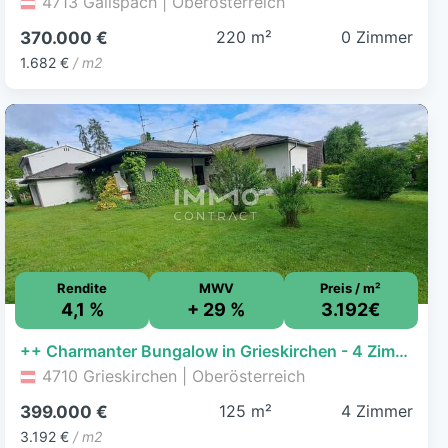
4713 Gallspach | Oberösterreich
220 m²
0 Zimmer
370.000 €
1.682 €
/ m2
Rendite
MWV
Preis / m²
4,1 %
+ 29 %
3.192€
++ Charmanter Bungalow in Grieskirchen - 4 Zimmer, Terrasse, Garage, 125m² Wohnfläche ++
4710 Grieskirchen | Oberösterreich
125 m²
4 Zimmer
399.000 €
3.192 €
/ m2