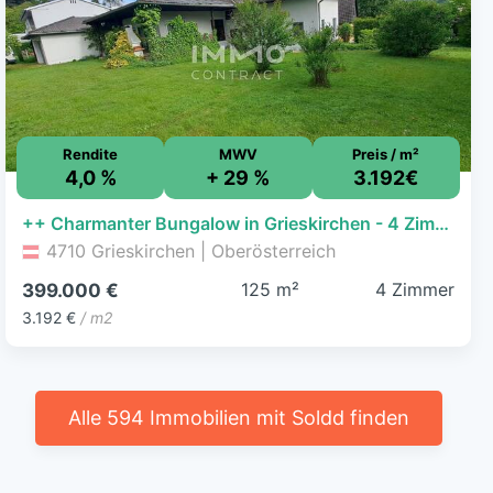
Rendite
MWV
Preis / m²
4,0 %
+ 29 %
3.192€
++ Charmanter Bungalow in Grieskirchen - 4 Zimmer, Terrasse, Garage, 125m² Wohnfläche ++
4710 Grieskirchen | Oberösterreich
125 m²
4 Zimmer
399.000 €
3.192 €
/ m2
Alle 594 Immobilien mit Soldd finden