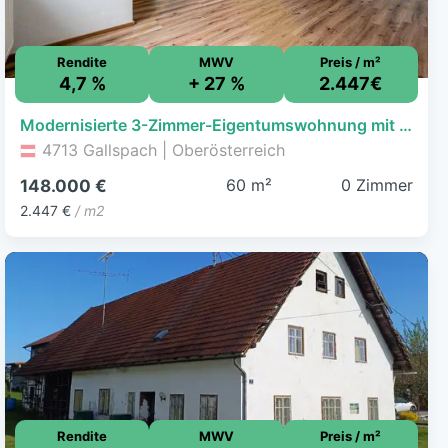
Rendite
MWV
Preis / m²
4,7 %
+ 27 %
2.447€
Modernisierte 3-Zimmer-Eigentumswohnung mit Balkon und Parkplatz in Gallspach zu verkaufen!
4713 Gallspach | Oberösterreich
60 m²
0 Zimmer
148.000 €
2.447 €
/ m2
Rendite
MWV
Preis / m²