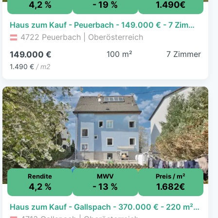
4,2 %
- 19 %
1.490€
Haus zum Kauf - Peuerbach - 149.000 € - 7 Zimmer, 100 m², 1.128 m² Grundstück
4722 Peuerbach | Oberösterreich
100 m²
7 Zimmer
149.000 €
1.490 €
/ m2
Rendite
MWV
Preis / m²
4,2 %
- 13 %
1.682€
Haus zum Kauf - Gallspach - 370.000 € - 220 m², 523 m² Grundstück