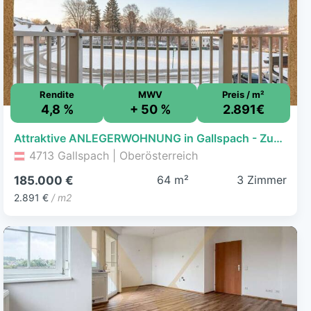
Rendite
MWV
Preis / m²
4,8 %
+ 50 %
2.891€
Attraktive ANLEGERWOHNUNG in Gallspach - Zukunftssicher
4713 Gallspach | Oberösterreich
64 m²
3 Zimmer
185.000 €
2.891 €
/ m2