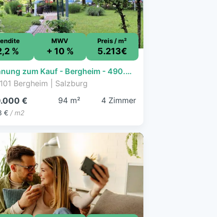
endite
MWV
Preis / m²
2,2 %
+ 10 %
5.213€
Wohnung zum Kauf - Bergheim - 490.000 € - 4 Zimmer, 94 m², 1. Geschoss
101 Bergheim | Salzburg
94 m²
4 Zimmer
.000 €
3 €
/ m2