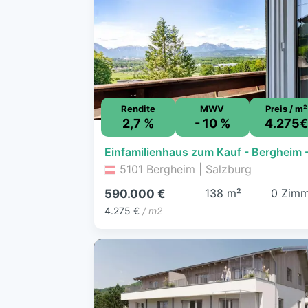
Rendite
MWV
Preis / m²
2,7 %
- 10 %
4.275
5101 Bergheim | Salzburg
138 m²
0 Zimm
590.000 €
4.275 €
/ m2