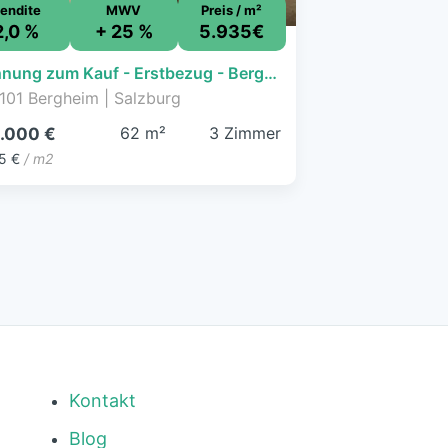
endite
MWV
Preis / m²
2,0 %
+ 25 %
5.935€
Wohnung zum Kauf - Erstbezug - Bergheim - 368.000 € - 3 Zimmer, 62 m², 2. Geschoss
101 Bergheim | Salzburg
62 m²
3 Zimmer
.000 €
5 €
/ m2
Kontakt
Blog