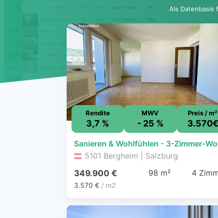
Als Datenbasis 
Rendite
MWV
Preis / m²
3,7 %
- 25 %
3.570
San
5101 Bergheim | Salzburg
98 m²
4 Zimm
349.900 €
3.570 €
/ m2