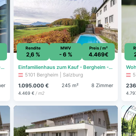
Rendite
MWV
Preis / m²
R
€
2,6 %
- 6 %
4.469€
Einfamilienhaus zum Kauf - Bergheim - 590.000 € - 138 m², 363 m² Grundstück
Einfamilienhaus zum Kauf - Bergheim - 1.095.000 € - 8 Zimmer, 245 m², 800 m² Grundstück
5101 Bergheim | Salzburg
5
er
245 m²
8 Zimmer
1.095.000 €
236
4.469 €
/ m2
4.79