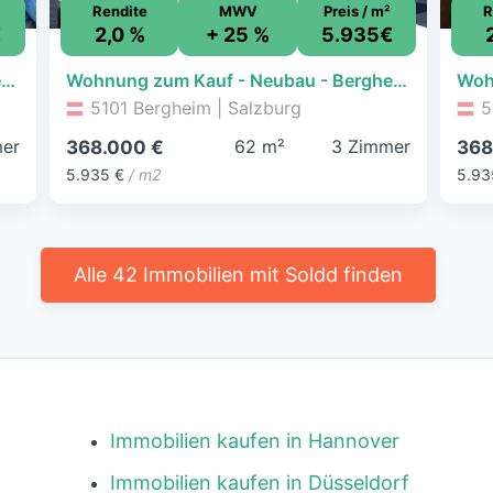
Rendite
MWV
Preis / m²
R
€
2,0 %
+ 25 %
5.935€
Wohnung zum Kauf - Neubau - Bergheim - 268.000 € - 2 Zimmer, 49,2 m², EG
Wohnung zum Kauf - Neubau - Bergheim - 368.000 € - 3 Zimmer, 62 m², 2. Geschoss
5101 Bergheim | Salzburg
5
er
62 m²
3 Zimmer
368.000 €
368
5.935 €
/ m2
5.93
Alle 42 Immobilien mit Soldd finden
Immobilien kaufen in Hannover
Immobilien kaufen in Düsseldorf