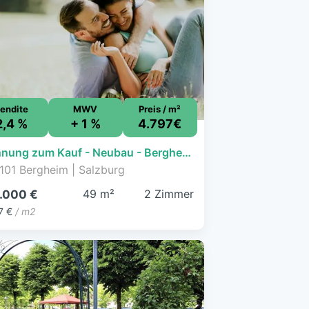
endite
MWV
Preis / m²
2,4 %
+ 1 %
4.797€
Wohnung zum Kauf - Neubau - Bergheim - 236.000 € - 2 Zimmer, 49,2 m², EG
101 Bergheim | Salzburg
49 m²
2 Zimmer
.000 €
7 €
/ m2