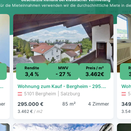
für die Mieteinnahmen verwenden wir die durchschnittliche Miete in dies
Rendite
MWV
Preis / m²
R
€
3,4 %
- 27 %
3.462€
ieren & Wohlfühlen - 3-Zimmer-Wohnung mit Balkon
Wohnung zum Kauf - Bergheim - 295.000 € - 4 Zimmer, 85,2 m²
5101 Bergheim | Salzburg
5
er
85 m²
4 Zimmer
295.000 €
349
3.462 €
/ m2
3.54