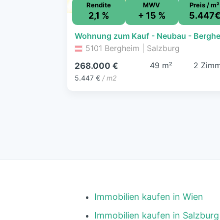
Rendite
MWV
Preis / m²
2,1 %
+ 15 %
5.447
5101 Bergheim | Salzburg
49 m²
2 Zimm
268.000 €
5.447 €
/ m2
Immobilien kaufen in Wien
Immobilien kaufen in Salzburg