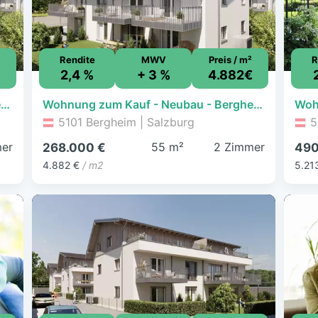
Rendite
MWV
Preis / m²
R
€
2,4 %
+ 3 %
4.882€
Wohnung zum Kauf - Neubau - Bergheim - 268.000 € - 2 Zimmer, 54,9 m², EG
Wohnung zum Kauf - Neubau - Bergheim - 268.000 € - 2 Zimmer, 54,9 m², EG
5101 Bergheim | Salzburg
5
er
55 m²
2 Zimmer
268.000 €
490
4.882 €
/ m2
5.21