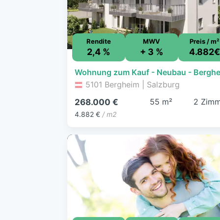
Rendite
MWV
Preis / m²
2,4 %
+ 3 %
4.882
5101 Bergheim | Salzburg
55 m²
2 Zimm
268.000 €
4.882 €
/ m2