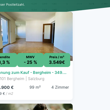
er Postleitzahl.
endite
MWV
Preis / m²
3,3 %
- 25 %
3.549€
Wohnung zum Kauf - Bergheim - 349.900 € - 4 Zimmer, 98,6 m², 2. Geschoss
101 Bergheim | Salzburg
99 m²
4 Zimmer
.900 €
9 €
/ m2