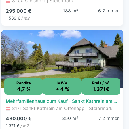
8200 Gleisdorf | Steiermark
188 m²
6 Zimmer
295.000 €
1.569 €
/ m2
Rendite
MWV
Preis / m²
4,7 %
+ 4 %
1.371€
Mehrfamilienhaus zum Kauf - Sankt Kathrein am Offenegg - 480.000 € - 7 Zimmer, 350 m², 1.091 m² Grundstück
8171 Sankt Kathrein am Offenegg | Steiermark
350 m²
7 Zimmer
480.000 €
1.371 €
/ m2