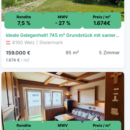
Rendite
MWV
Preis / m²
7,5 %
- 27 %
1.674€
Ideale Gelegenheit! 745 m² Grundstück mit sanierungsbedürftigem Einfamilienhaus in schöner Lage in 8160 Weiz.
8160 Weiz | Steiermark
95 m²
5 Zimmer
159.000 €
1.674 €
/ m2
Rendite
MWV
Preis / m²