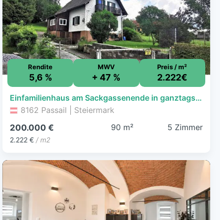
Rendite
MWV
Preis / m²
5,6 %
+ 47 %
2.222€
Einfamilienhaus am Sackgassenende in ganztags sonniger Aussichtslage
8162 Passail | Steiermark
90 m²
5 Zimmer
200.000 €
2.222 €
/ m2