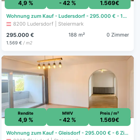
4,9 %
- 42 %
1.569€
Wohnung zum Kauf - Ludersdorf - 295.000 € - 188 m²
8200 Ludersdorf | Steiermark
188 m²
0 Zimmer
295.000 €
1.569 €
/ m2
Rendite
MWV
Preis / m²
4,9 %
- 42 %
1.569€
Wohnung zum Kauf - Gleisdorf - 295.000 € - 6 Zimmer, 188 m²