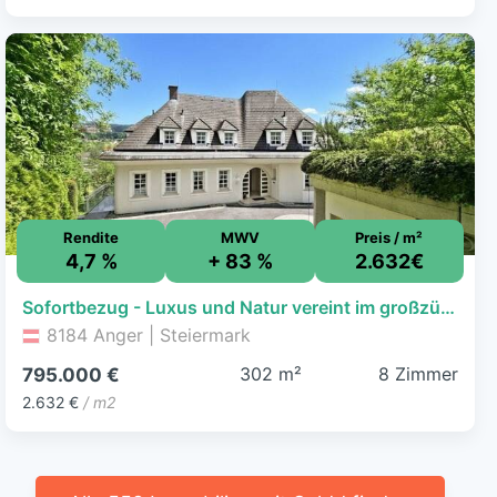
Rendite
MWV
Preis / m²
4,7 %
+ 83 %
2.632€
Sofortbezug - Luxus und Natur vereint im großzügigen Anwesen mit vielen Extras
8184 Anger | Steiermark
302 m²
8 Zimmer
795.000 €
2.632 €
/ m2