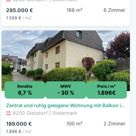
188 m²
6 Zimmer
295.000 €
1.569 €
/ m2
Rendite
MWV
Preis / m²
6,7 %
- 30 %
1.896€
Zentral und ruhig gelegene Wohnung mit Balkon in Gleisdorf
8200 Gleisdorf | Steiermark
100 m²
2 Zimmer
189.000 €
1.896 €
/ m2