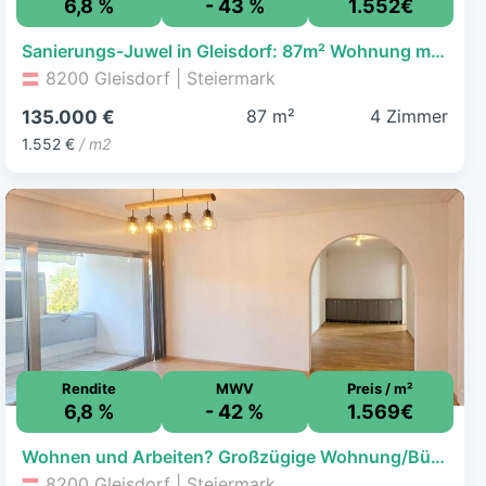
6,8 %
- 43 %
1.552€
Sanierungs-Juwel in Gleisdorf: 87m² Wohnung mit Loggia & Grünblick wartet auf Sie!
8200 Gleisdorf | Steiermark
87 m²
4 Zimmer
135.000 €
1.552 €
/ m2
Rendite
MWV
Preis / m²
6,8 %
- 42 %
1.569€
Wohnen und Arbeiten? Großzügige Wohnung/Büro mit Dachterrasse nahe Gleisdorf.
8200 Gleisdorf | Steiermark