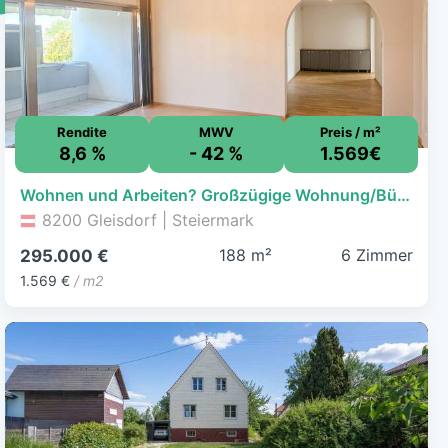
Rendite
MWV
Preis / m²
8,6 %
- 42 %
1.569€
Wohnen und Arbeiten? Großzügige Wohnung/Büro mit Dachterrasse nahe Gleisdorf.
8200 Gleisdorf | Steiermark
188 m²
6 Zimmer
295.000 €
1.569 €
/ m2