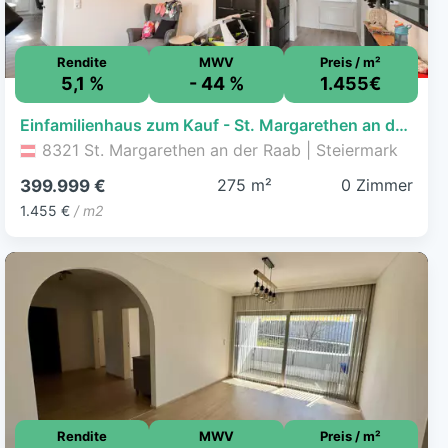
Rendite
MWV
Preis / m²
5,1 %
- 44 %
1.455€
Einfamilienhaus zum Kauf - St. Margarethen an der Raab - 399.999 € - 275 m², 3.175 m² Grundstück
8321 St. Margarethen an der Raab | Steiermark
275 m²
0 Zimmer
399.999 €
1.455 €
/ m2
Rendite
MWV
Preis / m²