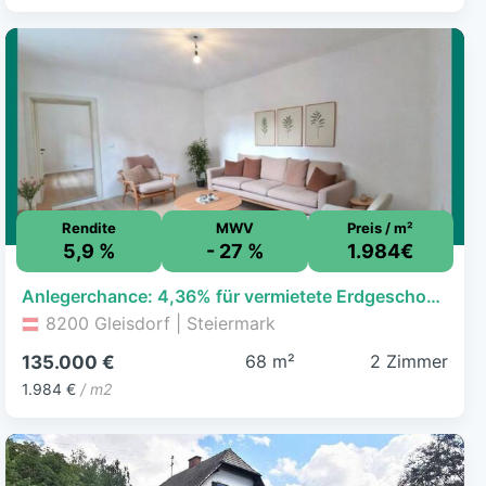
Rendite
MWV
Preis / m²
5,9 %
- 27 %
1.984€
Anlegerchance: 4,36% für vermietete Erdgeschosswohnung mit Garage zentrumsnah in Gleisdorf!
8200 Gleisdorf | Steiermark
68 m²
2 Zimmer
135.000 €
1.984 €
/ m2