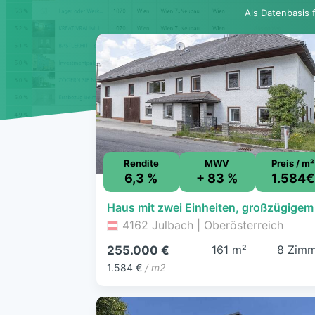
Als Datenbasis 
Rendite
MWV
Preis / m²
6,3 %
+ 83 %
1.584€
4162 Julbach | Oberösterreich
161 m²
8 Zimm
255.000 €
1.584 €
/ m2