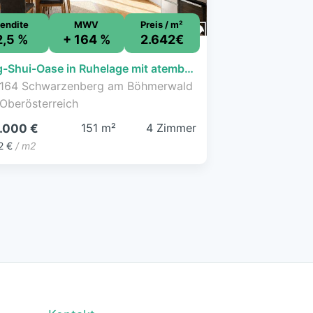
endite
MWV
Preis / m²
2,5 %
+ 164 %
2.642€
Feng-Shui-Oase in Ruhelage mit atemberaubendem Weitblick
164 Schwarzenberg am Böhmerwald
 Oberösterreich
151 m²
4 Zimmer
.000 €
2 €
/ m2