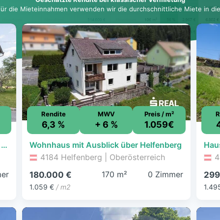
für die Mieteinnahmen verwenden wir die durchschnittliche Miete in dies
Rendite
MWV
Preis / m²
R
6,3 %
+ 6 %
1.059€
Haus mit zwei Einheiten, großzügigem Garten und viel Stauraum
Wohnhaus mit Ausblick über Helfenberg
4184 Helfenberg | Oberösterreich
4
er
170 m²
0 Zimmer
180.000 €
299
1.059 €
/ m2
1.49