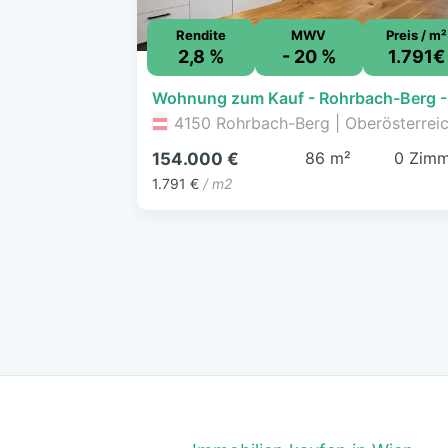
Rendite
MWV
Preis / m²
2,8 %
- 20 %
1.791€
4150 Rohrbach-Berg | Oberösterrei
86 m²
0 Zimm
154.000 €
1.791 €
/ m2