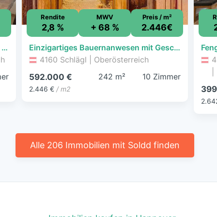
Rendite
MWV
Preis / m²
R
2,8 %
+ 68 %
2.446€
Wohnung zum Kauf - Rohrbach-Berg - 154.000 € - 86 m²
Einzigartiges Bauernanwesen mit Geschichte, Charme und großzügigem Raumangebot
ch
4160 Schlägl | Oberösterreich
4
|
er
242 m²
10 Zimmer
592.000 €
399
2.446 €
/ m2
2.64
Alle 206 Immobilien mit Soldd finden