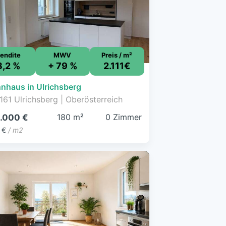
endite
MWV
Preis / m²
3,2 %
+ 79 %
2.111€
nhaus in Ulrichsberg
161 Ulrichsberg | Oberösterreich
180 m²
0 Zimmer
.000 €
 €
/ m2