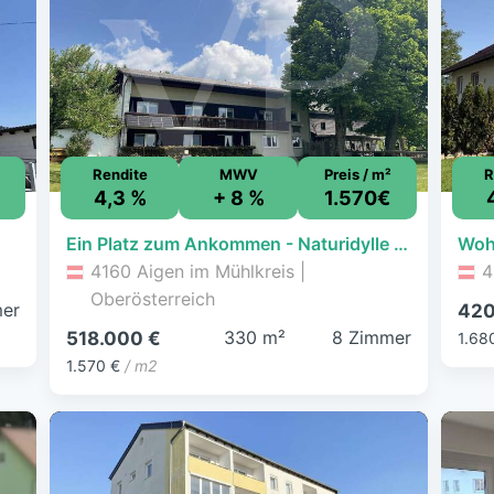
Rendite
MWV
Preis / m²
R
4,3 %
+ 8 %
1.570€
Ein Platz zum Ankommen - Naturidylle auf 950 Metern
Woh
4160 Aigen im Mühlkreis |
4
Oberösterreich
er
420
330 m²
8 Zimmer
518.000 €
1.68
1.570 €
/ m2