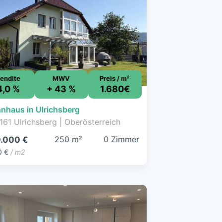
endite
MWV
Preis / m²
4,0 %
+ 43 %
1.680€
nhaus in Ulrichsberg
161 Ulrichsberg | Oberösterreich
250 m²
0 Zimmer
.000 €
0 €
/ m2