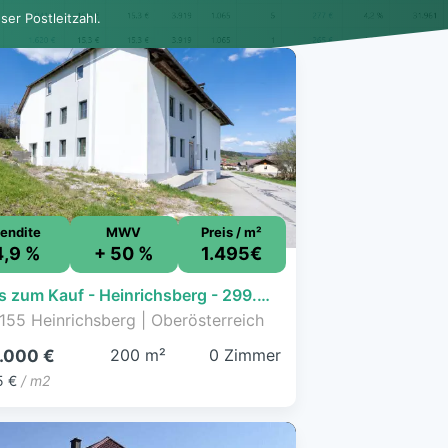
er Postleitzahl.
endite
MWV
Preis / m²
4,9 %
+ 50 %
1.495€
Haus zum Kauf - Heinrichsberg - 299.000 € - 200 m², 2.750 m² Grundstück
155 Heinrichsberg | Oberösterreich
200 m²
0 Zimmer
.000 €
5 €
/ m2