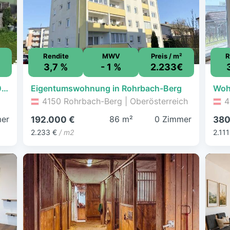
Rendite
MWV
Preis / m²
R
3,7 %
- 1 %
2.233€
Haus zum Kauf - Helfenberg - 180.000 € - 170 m², 1.265 m² Grundstück
Eigentumswohnung in Rohrbach-Berg
Woh
4150 Rohrbach-Berg | Oberösterreich
4
er
86 m²
0 Zimmer
192.000 €
380
2.233 €
/ m2
2.111