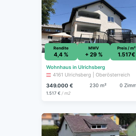
Rendite
MWV
Preis / m²
4,4 %
+ 29 %
1.517€
Wohnhaus in Ulrichsberg
4161 Ulrichsberg | Oberösterreich
230 m²
0 Zimm
349.000 €
1.517 €
/ m2