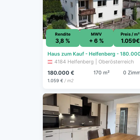
Rendite
MWV
Preis / m²
3,8 %
+ 6 %
1.059€
4184 Helfenberg | Oberösterreich
170 m²
0 Zimm
180.000 €
1.059 €
/ m2