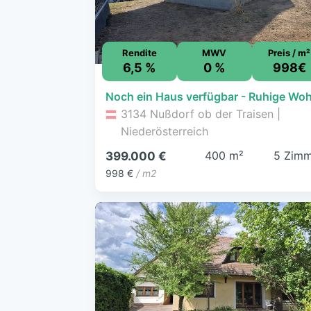
Rendite
MWV
Preis / m²
6,5 %
0 %
998€
3134 Nußdorf ob der Traisen |
Niederösterreich
400 m²
5 Zimm
399.000 €
998 €
/ m2