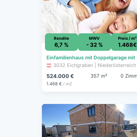
Rendite
MWV
Preis / m²
6,7 %
- 32 %
1.468€
Einfami
3032 Eichgraben | Niederösterreich
357 m²
0 Zimm
524.000 €
1.468 €
/ m2