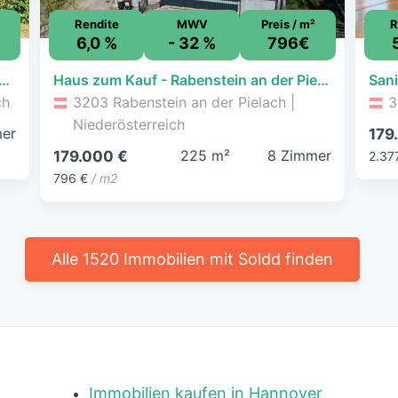
Rendite
MWV
Preis / m²
R
6,0 %
- 32 %
796€
S EINFAMILIENHAUS IN ZENTRUMSNÄHE
Haus zum Kauf - Rabenstein an der Pielach - 179.000 € - 8 Zimmer, 225 m², 453 m² Grundstück
ch
3203 Rabenstein an der Pielach |
3
Niederösterreich
er
179
225 m²
8 Zimmer
179.000 €
2.37
796 €
/ m2
Alle 1520 Immobilien mit Soldd finden
Immobilien kaufen in Hannover