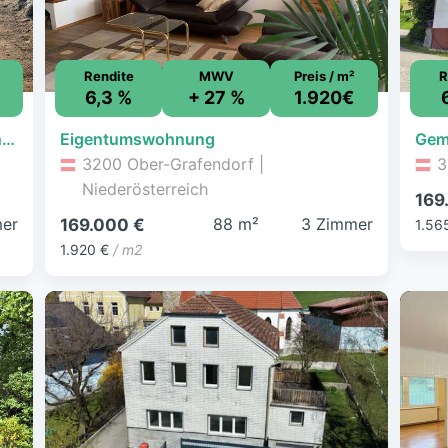
Rendite
MWV
Preis / m²
R
6,3 %
+ 27 %
1.920€
Noch ein Haus verfügbar - Ruhige Wohnsiedlung - Energieeffiziente Neubau-Doppelhaushälfte
Eigentumswohnung
3200 Ober-Grafendorf |
3
Niederösterreich
169
er
88 m²
3 Zimmer
169.000 €
1.56
1.920 €
/ m2