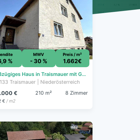
endite
MWV
Preis / m²
6,9 %
- 30 %
1.662€
Großzügiges Haus in Traismauer mit Garten, Balkon & Garage – renovierungsbedürftig!
133 Traismauer | Niederösterreich
210 m²
8 Zimmer
.000 €
2 €
/ m2