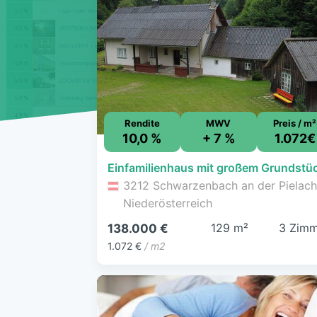
Rendite
MWV
Preis / m²
10,0 %
+ 7 %
1.072€
3212 Schwarzenbach an der Pielach
Niederösterreich
129 m²
3 Zimm
138.000 €
1.072 €
/ m2