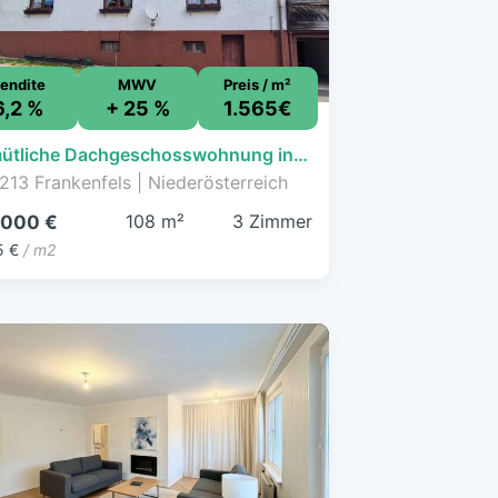
endite
MWV
Preis / m²
6,2 %
+ 25 %
1.565€
Gemütliche Dachgeschosswohnung in Frankenfels - Ihr Rückzugsort in den niederösterreichischen Voralpen
213 Frankenfels | Niederösterreich
108 m²
3 Zimmer
.000 €
5 €
/ m2