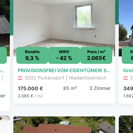
Rendite
MWV
Preis / m²
R
9,3 %
- 42 %
2.065€
Einfamilienhaus mit großem Grundstück in naturnaher Lage von Schwarzenbach
PROVISIONSFREI VOM EIGENTÜMER! SANIERUNGSBEDÜRFTIGE 3-ZIMMER-WOHNUNG NÄHE PURKERSDORF ZENTRUM!
 |
3002 Purkersdorf | Niederösterreich
3
85 m²
3 Zimmer
175.000 €
349
er
2.065 €
/ m2
1.66