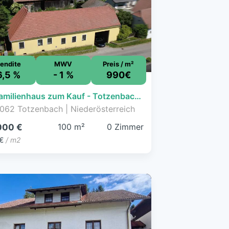
endite
MWV
Preis / m²
6,5 %
- 1 %
990€
Einfamilienhaus zum Kauf - Totzenbach - 99.000 € - 100 m², 600 m² Grundstück
062 Totzenbach | Niederösterreich
100 m²
0 Zimmer
000 €
€
/ m2