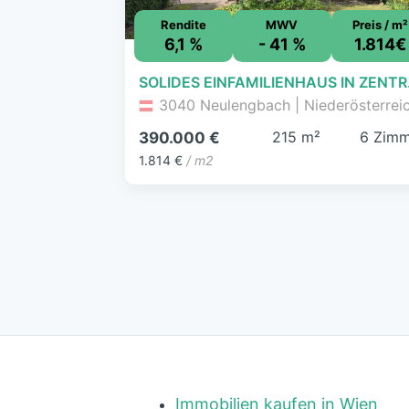
Rendite
MWV
Preis / m²
6,1 %
- 41 %
1.814€
SOLIDE
3040 Neulengbach | Niederösterrei
215 m²
6 Zimm
390.000 €
1.814 €
/ m2
Immobilien kaufen in Wien