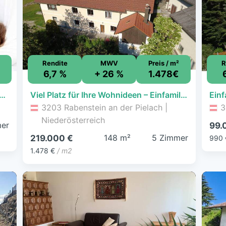
Rendite
MWV
Preis / m²
R
6,7 %
+ 26 %
1.478€
lienhaus mit Doppelgarage mit 938 qm Grund
Viel Platz für Ihre Wohnideen – Einfamilienhaus in Rabenstein
3203 Rabenstein an der Pielach |
3
Niederösterreich
er
99.
148 m²
5 Zimmer
219.000 €
990 
1.478 €
/ m2