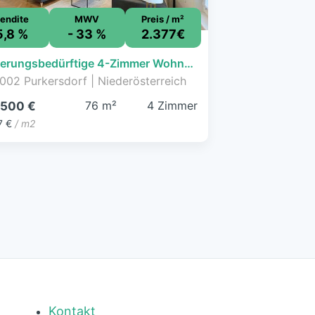
endite
MWV
Preis / m²
5,8 %
- 33 %
2.377€
Sanierungsbedürftige 4-Zimmer Wohnung in perfekter Kombination aus Stadt und Land!
002 Purkersdorf | Niederösterreich
76 m²
4 Zimmer
.500 €
7 €
/ m2
Kontakt