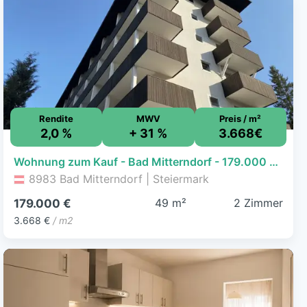
Rendite
MWV
Preis / m²
2,0 %
+ 31 %
3.668€
Wohnung zum Kauf - Bad Mitterndorf - 179.000 € - 2 Zimmer, 48,8 m²
8983 Bad Mitterndorf | Steiermark
49 m²
2 Zimmer
179.000 €
3.668 €
/ m2