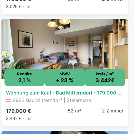
3.029 €
/ m2
Rendite
MWV
Preis / m²
2,1 %
+ 23 %
3.442€
Wohnung zum Kauf - Bad Mitterndorf - 179.000 € - 2 Zimmer, 52 m²
8983 Bad Mitterndorf | Steiermark
52 m²
2 Zimmer
179.000 €
3.442 €
/ m2