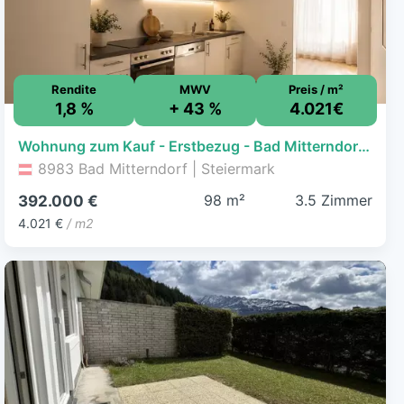
Rendite
MWV
Preis / m²
1,8 %
+ 43 %
4.021€
Wohnung zum Kauf - Erstbezug - Bad Mitterndorf - 392.000 € - 3,5 Zimmer, 97,5 m², 1. Geschoss
8983 Bad Mitterndorf | Steiermark
98 m²
3.5 Zimmer
392.000 €
4.021 €
/ m2