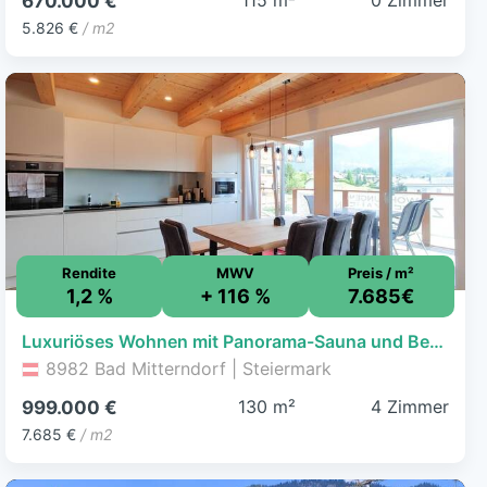
115 m²
0 Zimmer
670.000 €
5.826 €
/ m2
Rendite
MWV
Preis / m²
1,2 %
+ 116 %
7.685€
Luxuriöses Wohnen mit Panorama-Sauna und Bergblick im steirischen Salzkammergut
8982 Bad Mitterndorf | Steiermark
130 m²
4 Zimmer
999.000 €
7.685 €
/ m2