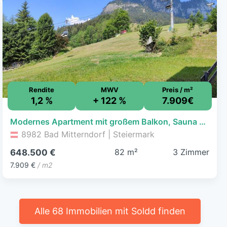
Rendite
MWV
Preis / m²
1,2 %
+ 122 %
7.909€
Modernes Apartment mit großem Balkon, Sauna und Garage im steirischen Salzkammergut
8982 Bad Mitterndorf | Steiermark
82 m²
3 Zimmer
648.500 €
7.909 €
/ m2
Alle 68 Immobilien mit Soldd finden