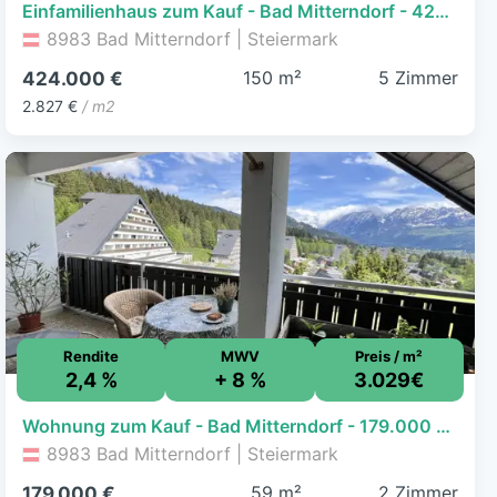
Einfamilienhaus zum Kauf - Bad Mitterndorf - 424.000 € - 5 Zimmer, 150 m², 554 m² Grundstück
8983 Bad Mitterndorf | Steiermark
150 m²
5 Zimmer
424.000 €
2.827 €
/ m2
Rendite
MWV
Preis / m²
2,4 %
+ 8 %
3.029€
Wohnung zum Kauf - Bad Mitterndorf - 179.000 € - 2 Zimmer, 59,1 m²
8983 Bad Mitterndorf | Steiermark
59 m²
2 Zimmer
179.000 €