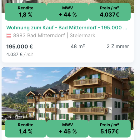
Rendite
MWV
Preis / m²
1,8 %
+ 44 %
4.037€
Wohnung zum Kauf - Bad Mitterndorf - 195.000 € - 2 Zimmer, 48,3 m²
8983 Bad Mitterndorf | Steiermark
48 m²
2 Zimmer
195.000 €
4.037 €
/ m2
Rendite
MWV
Preis / m²
1,4 %
+ 45 %
5.157€