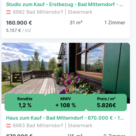
Studio zum Kauf - Erstbezug - Bad Mitterndorf - 160.900 € - 1 Zimmer, 31,2 m², EG
8982 Bad Mitterndorf | Steiermark
31 m²
1 Zimmer
160.900 €
5.157 €
/ m2
Rendite
MWV
Preis / m²
1,2 %
+ 108 %
5.826€
Haus zum Kauf - Bad Mitterndorf - 670.000 € - 115 m², 3.556 m² Grundstück
8983 Bad Mitterndorf | Steiermark