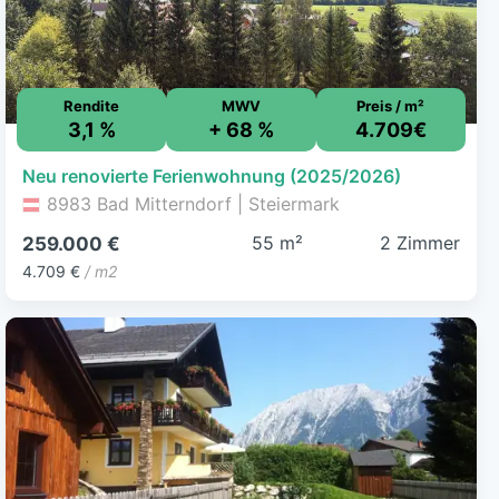
Rendite
MWV
Preis / m²
3,1 %
+ 68 %
4.709€
Neu renovierte Ferienwohnung (2025/2026)
8983 Bad Mitterndorf | Steiermark
55 m²
2 Zimmer
259.000 €
4.709 €
/ m2