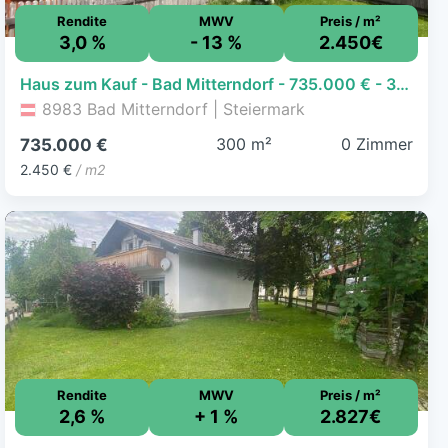
Rendite
MWV
Preis / m²
3,0 %
- 13 %
2.450€
Haus zum Kauf - Bad Mitterndorf - 735.000 € - 300 m², 850 m² Grundstück
8983 Bad Mitterndorf | Steiermark
300 m²
0 Zimmer
735.000 €
2.450 €
/ m2
Rendite
MWV
Preis / m²
2,6 %
+ 1 %
2.827€