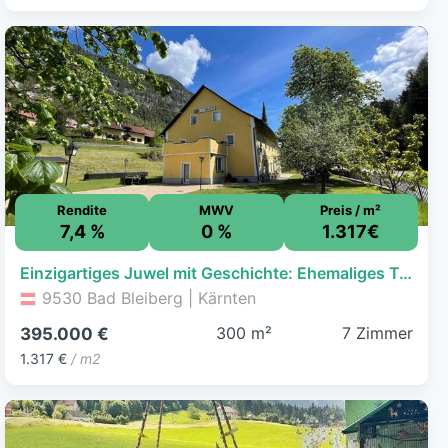
Rendite
MWV
Preis / m²
7,4 %
0 %
1.317€
Einzigartiges Juwel mit Geschichte: Ehemaliges Traditionsgasthaus in traumhafter Naturlage!
9530 Bad Bleiberg | Kärnten
300 m²
7 Zimmer
395.000 €
1.317 €
/ m2