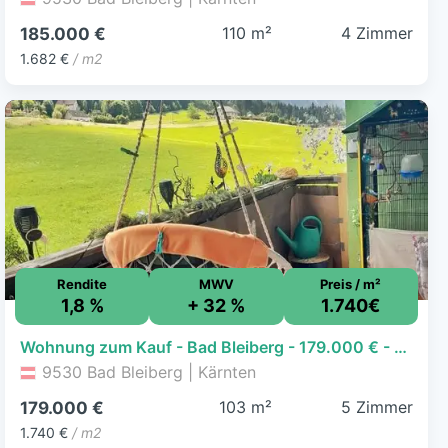
110 m²
4 Zimmer
185.000 €
1.682 €
/ m2
Rendite
MWV
Preis / m²
1,8 %
+ 32 %
1.740€
Wohnung zum Kauf - Bad Bleiberg - 179.000 € - 5 Zimmer, 102,9 m²
9530 Bad Bleiberg | Kärnten
103 m²
5 Zimmer
179.000 €
1.740 €
/ m2