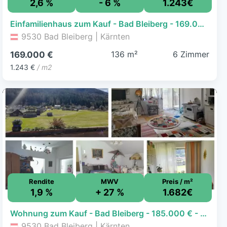
2,6 %
- 6 %
1.243€
Einfamilienhaus zum Kauf - Bad Bleiberg - 169.000 € - 6 Zimmer, 136 m², 1.119 m² Grundstück, frei ab sofort
9530 Bad Bleiberg | Kärnten
136 m²
6 Zimmer
169.000 €
1.243 €
/ m2
Rendite
MWV
Preis / m²
1,9 %
+ 27 %
1.682€
Wohnung zum Kauf - Bad Bleiberg - 185.000 € - 4 Zimmer, 110 m²
9530 Bad Bleiberg | Kärnten