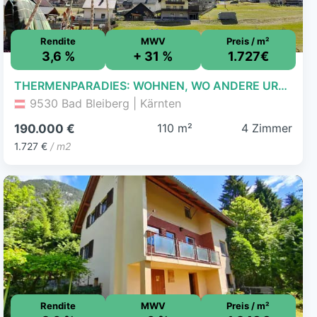
Rendite
MWV
Preis / m²
3,6 %
+ 31 %
1.727€
THERMENPARADIES: WOHNEN, WO ANDERE URLAUB MACHEN
9530 Bad Bleiberg | Kärnten
110 m²
4 Zimmer
190.000 €
1.727 €
/ m2
Rendite
MWV
Preis / m²