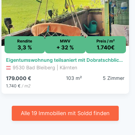
Rendite
MWV
Preis / m²
3,3 %
+ 32 %
1.740€
Eigentumswohnung teilsaniert mit Dobratschblick in zentraler Lage NEBENWOHNSITZ
9530 Bad Bleiberg | Kärnten
103 m²
5 Zimmer
179.000 €
1.740 €
/ m2
Alle 19 Immobilien mit Soldd finden