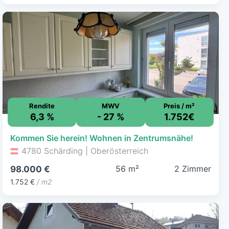
Rendite
MWV
Preis / m²
6,3 %
- 27 %
1.752€
Kommen Sie herein! Wohnen in Zentrumsnähe!
4780 Schärding | Oberösterreich
56 m²
2 Zimmer
98.000 €
1.752 €
/ m2