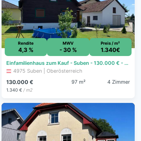
Rendite
MWV
Preis / m²
4,3 %
- 30 %
1.340€
Einfamilienhaus zum Kauf - Suben - 130.000 € - 4 Zimmer, 97 m², 590 m² Grundstück
4975 Suben | Oberösterreich
97 m²
4 Zimmer
130.000 €
1.340 €
/ m2