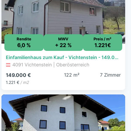
Rendite
MWV
Preis / m²
6,0 %
+ 22 %
1.221€
Einfamilienhaus zum Kauf - Vichtenstein - 149.000 € - 7 Zimmer, 122 m², 772 m² Grundstück
4091 Vichtenstein | Oberösterreich
122 m²
7 Zimmer
149.000 €
1.221 €
/ m2