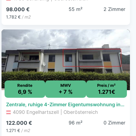
55 m²
2 Zimmer
98.000 €
1.782 €
/ m2
Rendite
MWV
Preis / m²
6,9 %
+ 7 %
1.271€
Zentrale, ruhige 4-Zimmer Eigentumswohnung inkl. Loggia
4090 Engelhartszell | Oberösterreich
96 m²
0 Zimmer
122.000 €
1.271 €
/ m2