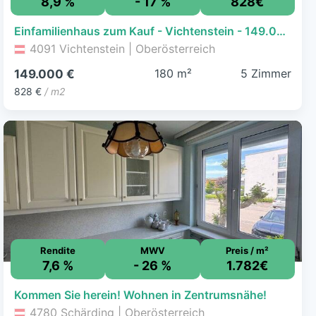
8,9 %
- 17 %
828€
Einfamilienhaus zum Kauf - Vichtenstein - 149.000 € - 5 Zimmer, 180 m², 640 m² Grundstück
4091 Vichtenstein | Oberösterreich
180 m²
5 Zimmer
149.000 €
828 €
/ m2
Rendite
MWV
Preis / m²
7,6 %
- 26 %
1.782€
Kommen Sie herein! Wohnen in Zentrumsnähe!
4780 Schärding | Oberösterreich