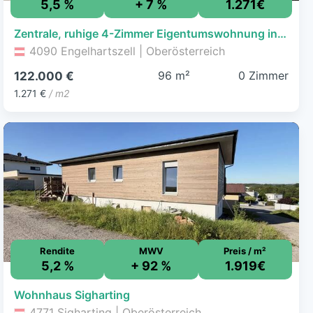
5,5 %
+ 7 %
1.271€
Zentrale, ruhige 4-Zimmer Eigentumswohnung inkl. Loggia
4090 Engelhartszell | Oberösterreich
96 m²
0 Zimmer
122.000 €
1.271 €
/ m2
Rendite
MWV
Preis / m²
5,2 %
+ 92 %
1.919€
Wohnhaus Sigharting
4771 Sigharting | Oberösterreich