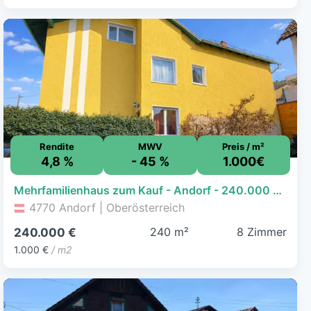
Rendite
MWV
Preis / m²
4,8 %
- 45 %
1.000€
Mehrfamilienhaus zum Kauf - Andorf - 240.000 € - 8 Zimmer, 240 m², 346 m² Grundstück
4770 Andorf | Oberösterreich
240 m²
8 Zimmer
240.000 €
1.000 €
/ m2