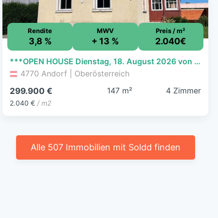
Rendite
MWV
Preis / m²
3,8 %
+ 13 %
2.040€
***OPEN HOUSE Dienstag, 18. August 2026 von 16 - 18 Uhr*** Zentral gelegenes Wohnhaus in Andorf
4770 Andorf | Oberösterreich
147 m²
4 Zimmer
299.900 €
2.040 €
/ m2
Alle 507 Immobilien mit Soldd finden