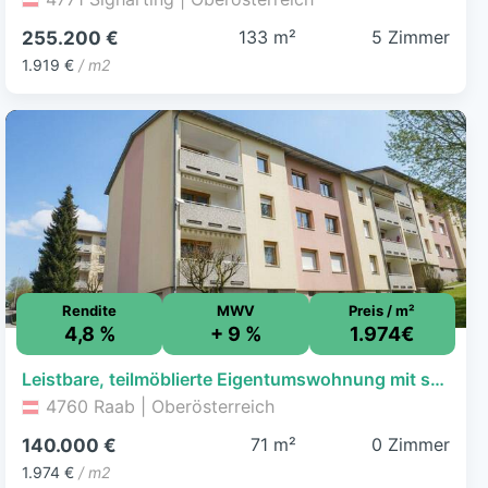
133 m²
5 Zimmer
255.200 €
1.919 €
/ m2
Rendite
MWV
Preis / m²
4,8 %
+ 9 %
1.974€
Leistbare, teilmöblierte Eigentumswohnung mit sonnigem Balkon
4760 Raab | Oberösterreich
71 m²
0 Zimmer
140.000 €
1.974 €
/ m2