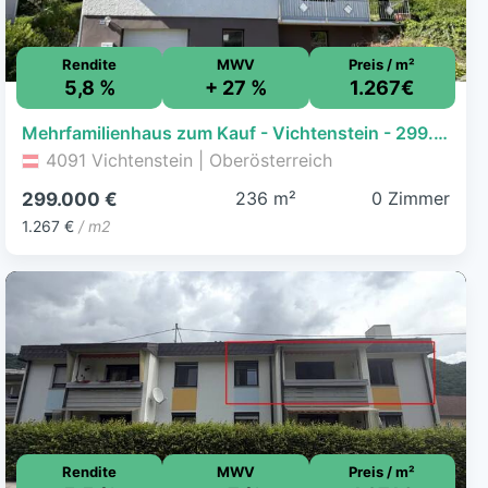
Rendite
MWV
Preis / m²
5,8 %
+ 27 %
1.267€
Mehrfamilienhaus zum Kauf - Vichtenstein - 299.000 € - 236 m², 831 m² Grundstück
4091 Vichtenstein | Oberösterreich
236 m²
0 Zimmer
299.000 €
1.267 €
/ m2
Rendite
MWV
Preis / m²