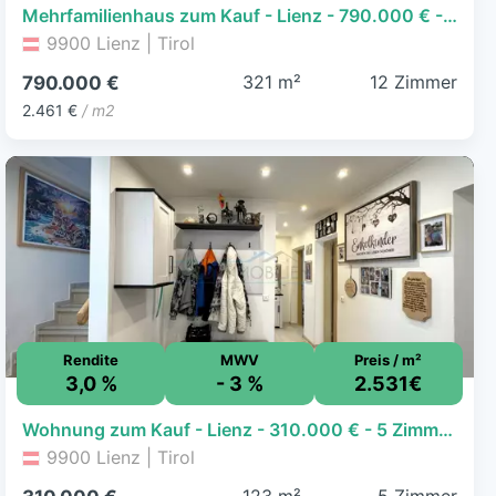
Mehrfamilienhaus zum Kauf - Lienz - 790.000 € - 12 Zimmer, 321 m²
9900 Lienz | Tirol
321 m²
12 Zimmer
790.000 €
2.461 €
/ m2
Rendite
MWV
Preis / m²
3,0 %
- 3 %
2.531€
Wohnung zum Kauf - Lienz - 310.000 € - 5 Zimmer, 122,5 m², 1. Geschoss
9900 Lienz | Tirol