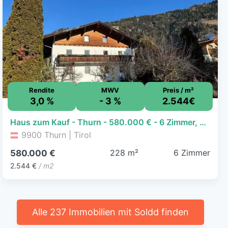
Rendite
MWV
Preis / m²
3,0 %
- 3 %
2.544€
Haus zum Kauf - Thurn - 580.000 € - 6 Zimmer, 228 m², 1.130 m² Grundstück
9900 Thurn | Tirol
228 m²
6 Zimmer
580.000 €
2.544 €
/ m2
Alle 237 Immobilien mit Soldd finden