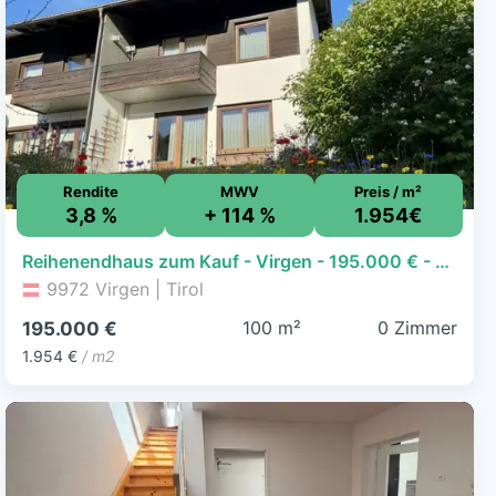
Rendite
MWV
Preis / m²
3,8 %
+ 114 %
1.954€
Reihenendhaus zum Kauf - Virgen - 195.000 € - 99,8 m²
9972 Virgen | Tirol
100 m²
0 Zimmer
195.000 €
1.954 €
/ m2