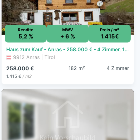
Rendite
MWV
Preis / m²
5,2 %
+ 6 %
1.415€
Haus zum Kauf - Anras - 258.000 € - 4 Zimmer, 182,3 m², 911 m² Grundstück
9912 Anras | Tirol
182 m²
4 Zimmer
258.000 €
1.415 €
/ m2