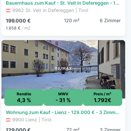
Bauernhaus zum Kauf - St. Veit in Defereggen - 199.000 € - 6 Zimmer, 120 m², 277 m² Grundstück
9962 St. Veit in Defereggen | Tirol
120 m²
6 Zimmer
199.000 €
1.658 €
/ m2
Rendite
MWV
Preis / m²
4,3 %
- 31 %
1.792€
Wohnung zum Kauf - Lienz - 129.000 € - 3 Zimmer, 72 m², 1. Geschoss
9900 Lienz | Tirol
72 m²
3 Zimmer
129.000 €