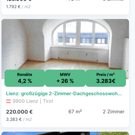
1.792 €
/ m2
Rendite
MWV
Preis / m²
4,2 %
+ 26 %
3.283€
Lienz: großzügige 2-Zimmer-Dachgeschosswohnung Top 58 - Amlacherstraße 2
9900 Lienz | Tirol
67 m²
2 Zimmer
220.000 €
3.283 €
/ m2