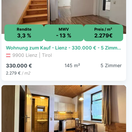
Rendite
MWV
Preis / m²
3,3 %
- 13 %
2.279€
Wohnung zum Kauf - Lienz - 330.000 € - 5 Zimmer, 144,8 m²
9900 Lienz | Tirol
145 m²
5 Zimmer
330.000 €
2.279 €
/ m2