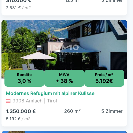
123 m²
5 Zimmer
310.000 €
2.531 €
/ m2
Rendite
MWV
Preis / m²
3,0 %
+ 38 %
5.192€
Modernes Refugium mit alpiner Kulisse
9908 Amlach | Tirol
260 m²
5 Zimmer
1.350.000 €
5.192 €
/ m2