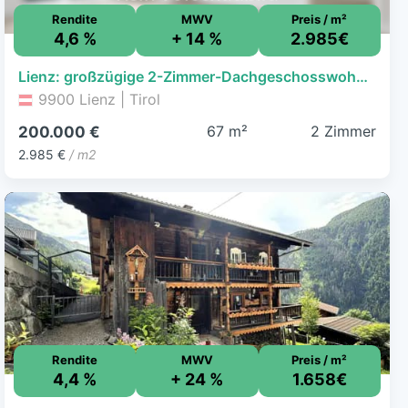
Rendite
MWV
Preis / m²
4,6 %
+ 14 %
2.985€
Lienz: großzügige 2-Zimmer-Dachgeschosswohnung Top 58 - Amlacherstraße 2
9900 Lienz | Tirol
67 m²
2 Zimmer
200.000 €
2.985 €
/ m2
Rendite
MWV
Preis / m²
4,4 %
+ 24 %
1.658€