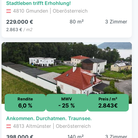
Stadtleben trifft Erhohlung!
4810 Gmunden | Oberösterreich
80 m²
3 Zimmer
229.000 €
2.863 €
/ m2
Rendite
MWV
Preis / m²
6,0 %
- 25 %
2.843€
Ankommen. Durchatmen. Traunsee.
4813 Altmünster | Oberösterreich
140 m²
3 Zimmer
398.000 €