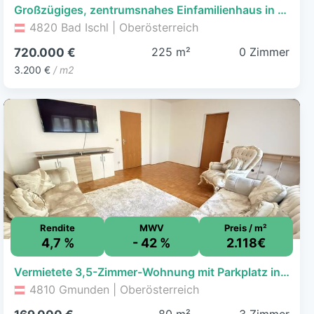
Großzügiges, zentrumsnahes Einfamilienhaus in sonniger Ruhelage von Bad Ischl
4820 Bad Ischl | Oberösterreich
225 m²
0 Zimmer
720.000 €
3.200 €
/ m2
Rendite
MWV
Preis / m²
4,7 %
- 42 %
2.118€
Vermietete 3,5-Zimmer-Wohnung mit Parkplatz in Gmunden | Perfekt für Anleger & spätere Eigennutzer
4810 Gmunden | Oberösterreich