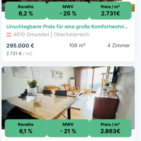
Rendite
MWV
Preis / m²
6,2 %
- 25 %
2.731€
Unschlagbarer Preis für eine große Komfortwohnung in Gmunden!
4810 Gmunden | Oberösterreich
108 m²
4 Zimmer
295.000 €
2.731 €
/ m2
Rendite
MWV
Preis / m²
6,1 %
- 21 %
2.863€