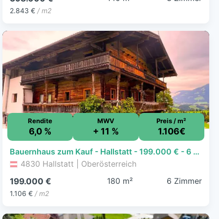
2.843 €
/ m2
Rendite
MWV
Preis / m²
6,0 %
+ 11 %
1.106€
Bauernhaus zum Kauf - Hallstatt - 199.000 € - 6 Zimmer, 180 m²
4830 Hallstatt | Oberösterreich
180 m²
6 Zimmer
199.000 €
1.106 €
/ m2