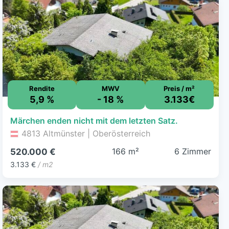
Rendite
MWV
Preis / m²
5,9 %
- 18 %
3.133€
Märchen enden nicht mit dem letzten Satz.
4813 Altmünster | Oberösterreich
166 m²
6 Zimmer
520.000 €
3.133 €
/ m2