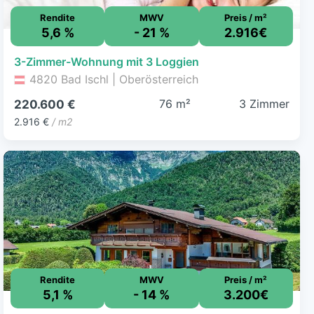
Rendite
MWV
Preis / m²
5,6 %
- 21 %
2.916€
3-Zimmer-Wohnung mit 3 Loggien
4820 Bad Ischl | Oberösterreich
76 m²
3 Zimmer
220.600 €
2.916 €
/ m2
Rendite
MWV
Preis / m²
5,1 %
- 14 %
3.200€