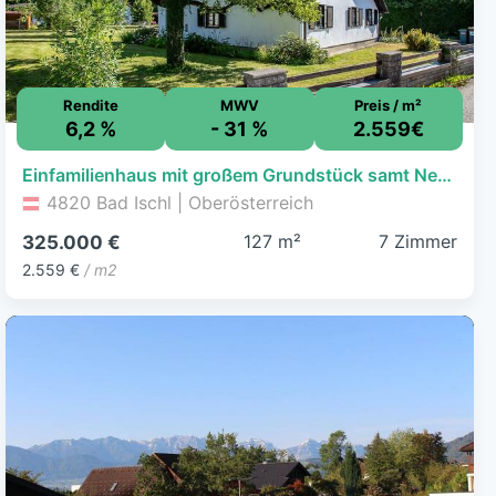
Rendite
MWV
Preis / m²
6,2 %
- 31 %
2.559€
Einfamilienhaus mit großem Grundstück samt Nebengebäude in sonniger Ruhelage von Bad Ischl
4820 Bad Ischl | Oberösterreich
127 m²
7 Zimmer
325.000 €
2.559 €
/ m2