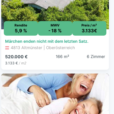
Rendite
MWV
Preis / m²
5,9 %
- 18 %
3.133€
Märchen enden nicht mit dem letzten Satz.
4813 Altmünster | Oberösterreich
166 m²
6 Zimmer
520.000 €
3.133 €
/ m2