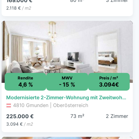
80 m²
3 Zimmer
169.000 €
2.118 €
/ m2
Rendite
MWV
Preis / m²
4,6 %
- 15 %
3.094€
Modernisierte 2-Zimmer-Wohnung mit Zweitwohnsitz Option
4810 Gmunden | Oberösterreich
73 m²
2 Zimmer
225.000 €
3.094 €
/ m2