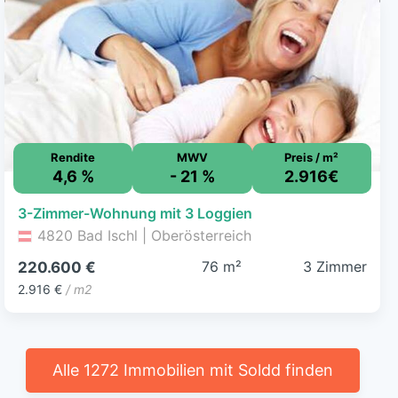
Rendite
MWV
Preis / m²
4,6 %
- 21 %
2.916€
3-Zimmer-Wohnung mit 3 Loggien
4820 Bad Ischl | Oberösterreich
76 m²
3 Zimmer
220.600 €
2.916 €
/ m2
Alle 1272 Immobilien mit Soldd finden