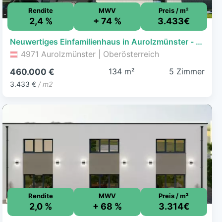
Rendite
MWV
Preis / m²
2,4 %
+ 74 %
3.433€
Neuwertiges Einfamilienhaus in Aurolzmünster - moderne Wohnqualität in Massivbauweise
4971 Aurolzmünster | Oberösterreich
134 m²
5 Zimmer
460.000 €
3.433 €
/ m2
Rendite
MWV
Preis / m²
2,0 %
+ 68 %
3.314€