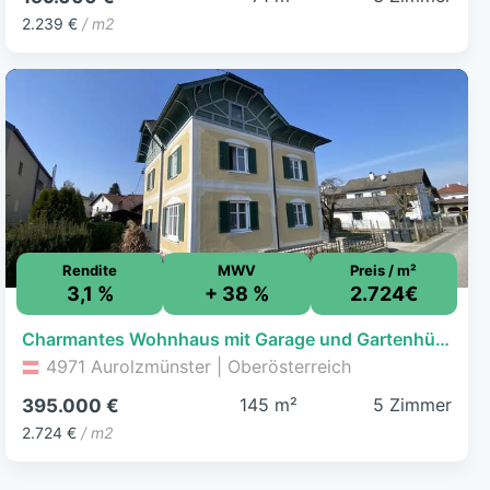
2.239 €
/ m2
Rendite
MWV
Preis / m²
3,1 %
+ 38 %
2.724€
Charmantes Wohnhaus mit Garage und Gartenhütte - Gepflegt & voller Potenzial
4971 Aurolzmünster | Oberösterreich
145 m²
5 Zimmer
395.000 €
2.724 €
/ m2