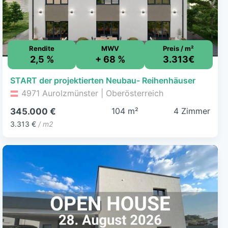
Rendite
MWV
Preis / m²
2,5 %
+ 68 %
3.313€
START der projektierten Neubau- Reihenhäuser
4971 Aurolzmünster | Oberösterreich
104 m²
4 Zimmer
345.000 €
3.313 €
/ m2