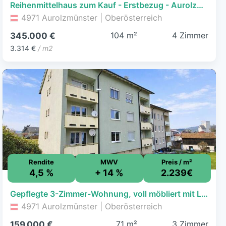
Reihenmittelhaus zum Kauf - Erstbezug - Aurolzmünster - 345.000 € - 4 Zimmer, 104,1 m², 106,3 m² Grundstück
4971 Aurolzmünster | Oberösterreich
104 m²
4 Zimmer
345.000 €
3.314 €
/ m2
Rendite
MWV
Preis / m²
4,5 %
+ 14 %
2.239€
Gepflegte 3-Zimmer-Wohnung, voll möbliert mit Loggia
4971 Aurolzmünster | Oberösterreich
71 m²
3 Zimmer
159.000 €