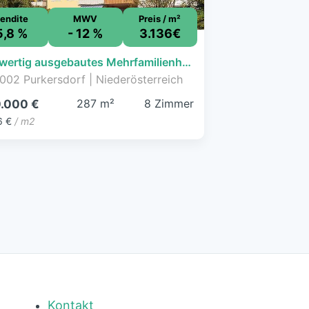
endite
MWV
Preis / m²
5,8 %
- 12 %
3.136€
Neuwertig ausgebautes Mehrfamilienhaus mit 5 Wohnungen
002 Purkersdorf | Niederösterreich
287 m²
8 Zimmer
.000 €
6 €
/ m2
Kontakt