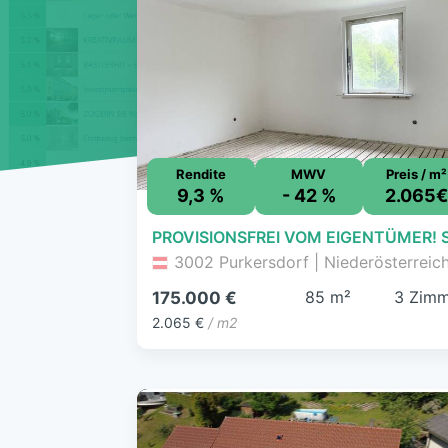
Rendite
MWV
Preis / m²
9,3 %
- 42 %
2.065
3002 Purkersdorf | Niederösterreic
85 m²
3 Zimm
175.000 €
2.065 €
/ m2