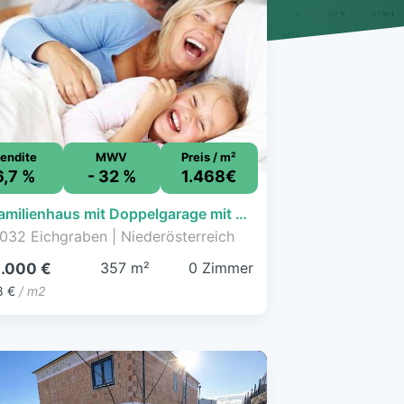
endite
MWV
Preis / m²
6,7 %
- 32 %
1.468€
Einfamilienhaus mit Doppelgarage mit 938 qm Grund
032 Eichgraben | Niederösterreich
357 m²
0 Zimmer
.000 €
8 €
/ m2