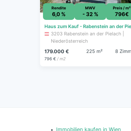
Rendite
MWV
Preis / m²
6,0 %
- 32 %
796€
3203 Rabenstein an der Pielach |
Niederösterreich
225 m²
8 Zimm
179.000 €
796 €
/ m2
Immobilien kaufen in Wien