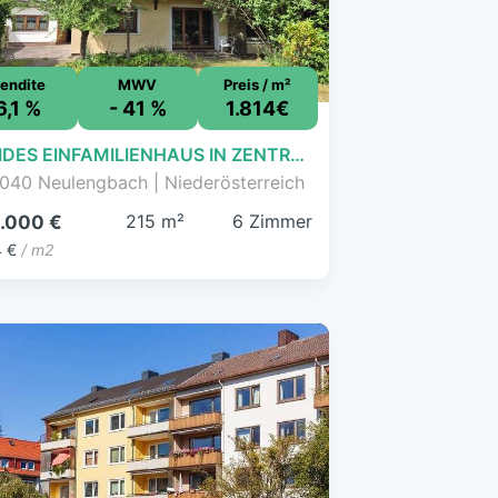
endite
MWV
Preis / m²
6,1 %
- 41 %
1.814€
SOLIDES EINFAMILIENHAUS IN ZENTRUMSNÄHE
040 Neulengbach | Niederösterreich
215 m²
6 Zimmer
.000 €
4 €
/ m2