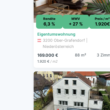
Rendite
MWV
Preis / m²
6,3 %
+ 27 %
1.920€
Eigentumswohnung
3200 Ober-Grafendorf |
Niederösterreich
88 m²
3 Zimm
169.000 €
1.920 €
/ m2