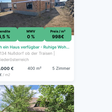
endite
MWV
Preis / m²
6,5 %
0 %
998€
Noch ein Haus verfügbar - Ruhige Wohnsiedlung - Energieeffiziente Neubau-Doppelhaushälfte
134 Nußdorf ob der Traisen |
iederösterreich
400 m²
5 Zimmer
.000 €
€
/ m2