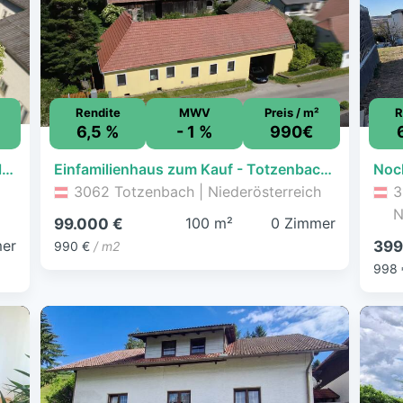
Rendite
MWV
Preis / m²
R
6,5 %
- 1 %
990€
Viel Platz für Ihre Wohnideen – Einfamilienhaus in Rabenstein
Einfamilienhaus zum Kauf - Totzenbach - 99.000 € - 100 m², 600 m² Grundstück
3062 Totzenbach | Niederösterreich
3
N
100 m²
0 Zimmer
99.000 €
er
399
990 €
/ m2
998 