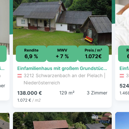
Rendite
MWV
Preis / m²
R
€
6,9 %
+ 7 %
1.072€
PROVISIONSFREI VOM EIGENTÜMER! SANIERUNGSBEDÜRFTIGE 3-ZIMMER-WOHNUNG NÄHE PURKERSDORF ZENTRUM!
Einfamilienhaus mit großem Grundstück in naturnaher Lage von Schwarzenbach
h
3212 Schwarzenbach an der Pielach |
3
Niederösterreich
er
524
129 m²
3 Zimmer
138.000 €
1.46
1.072 €
/ m2