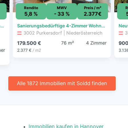
Rendite
MWV
Preis / m²
R
5,8 %
- 33 %
2.377€
Haus zum Kauf - Rabenstein an der Pielach - 179.000 € - 8 Zimmer, 225 m², 453 m² Grundstück
Sanierungsbedürftige 4-Zimmer Wohnung in perfekter Kombination aus Stadt und Land!
3002 Purkersdorf | Niederösterreich
3
76 m²
4 Zimmer
179.500 €
900
er
2.377 €
/ m2
3.13
Alle 1872 Immobilien mit Soldd finden
Immobilien kaufen in Hannover