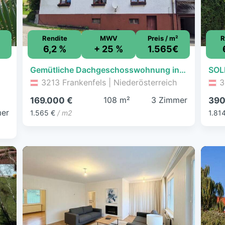
Rendite
MWV
Preis / m²
R
6,2 %
+ 25 %
1.565€
Gemütliche Dachgeschosswohnung in Frankenfels - Ihr Rückzugsort in den niederösterreichischen Voralpen
3213 Frankenfels | Niederösterreich
3
108 m²
3 Zimmer
169.000 €
390
er
1.565 €
/ m2
1.81