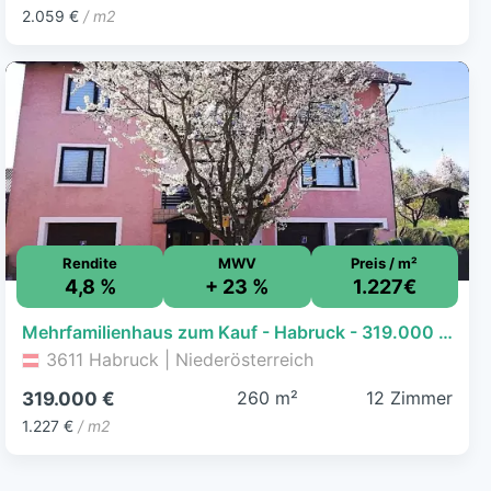
2.059 €
/ m2
Rendite
MWV
Preis / m²
4,8 %
+ 23 %
1.227€
Mehrfamilienhaus zum Kauf - Habruck - 319.000 € - 12 Zimmer, 260 m², 838 m² Grundstück
3611 Habruck | Niederösterreich
260 m²
12 Zimmer
319.000 €
1.227 €
/ m2