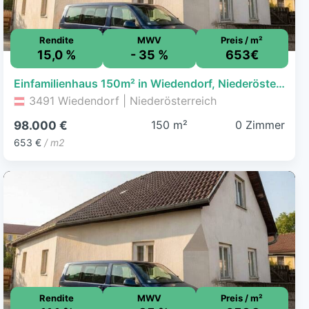
Rendite
MWV
Preis / m²
15,0 %
- 35 %
653€
Einfamilienhaus 150m² in Wiedendorf, Niederösterreich - sanierungsbedürftig, viel Potenzial!
3491 Wiedendorf | Niederösterreich
150 m²
0 Zimmer
98.000 €
653 €
/ m2
Rendite
MWV
Preis / m²