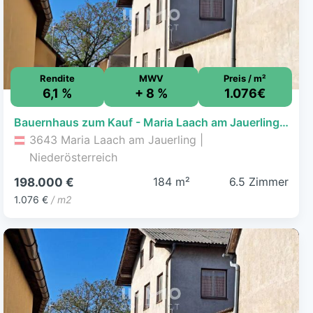
Rendite
MWV
Preis / m²
6,1 %
+ 8 %
1.076€
Bauernhaus zum Kauf - Maria Laach am Jauerling - 198.000 € - 6,5 Zimmer, 184 m², 1.255 m² Grundstück
3643 Maria Laach am Jauerling |
Niederösterreich
184 m²
6.5 Zimmer
198.000 €
1.076 €
/ m2