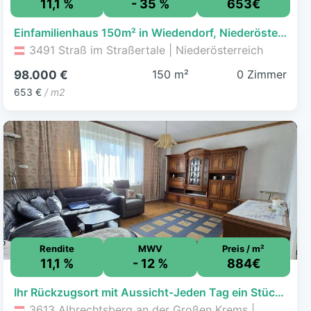
11,1 %
- 35 %
653€
Einfamilienhaus 150m² in Wiedendorf, Niederösterreich – sanierungsbedürftig, viel Potenzial!
3491 Straß im Straßertale | Niederösterreich
150 m²
0 Zimmer
98.000 €
653 €
/ m2
Rendite
MWV
Preis / m²
11,1 %
- 12 %
884€
Ihr Rückzugsort mit Aussicht-Jeden Tag ein Stück Urlaub!
3613 Albrechtsberg an der Großen Krems |