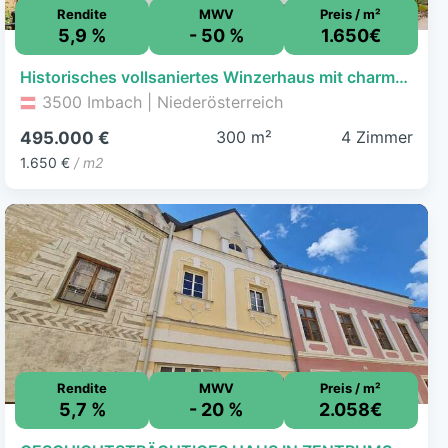
Rendite
MWV
Preis / m²
5,9 %
- 50 %
1.650€
Historisches vollsaniertes Winzerhaus mit charmantem Innenhof und Weinkeller
3500 Imbach | Niederösterreich
300 m²
4 Zimmer
495.000 €
1.650 €
/ m2
Rendite
MWV
Preis / m²
5,7 %
- 20 %
2.058€