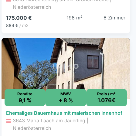
Niederösterreich
198 m²
8 Zimmer
175.000 €
884 €
/ m2
Rendite
MWV
Preis / m²
9,1 %
+ 8 %
1.076€
Ehemaliges Bauernhaus mit malerischen Innenhof
3643 Maria Laach am Jauerling |
Niederösterreich