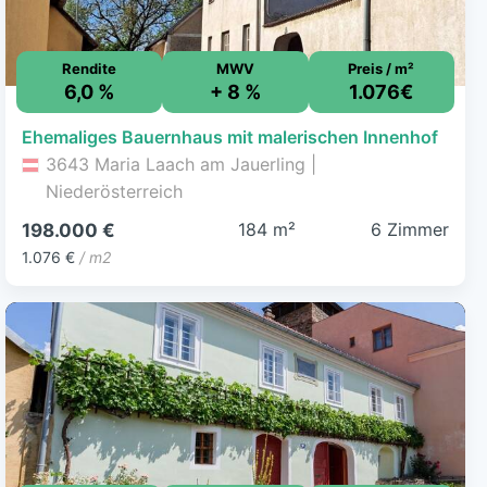
Rendite
MWV
Preis / m²
6,0 %
+ 8 %
1.076€
Ehemaliges Bauernhaus mit malerischen Innenhof
3643 Maria Laach am Jauerling |
Niederösterreich
184 m²
6 Zimmer
198.000 €
1.076 €
/ m2