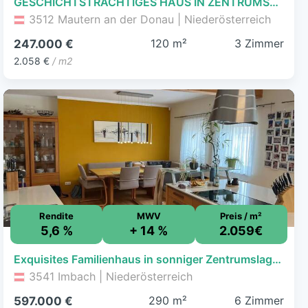
GESCHICHTSTRÄCHTIGES HAUS IN ZENTRUMSLAGE VON MAUTERN AN DER DONAU
3512 Mautern an der Donau | Niederösterreich
120 m²
3 Zimmer
247.000 €
2.058 €
/ m2
Rendite
MWV
Preis / m²
5,6 %
+ 14 %
2.059€
Exquisites Familienhaus in sonniger Zentrumslage mit Nebengebäude
3541 Imbach | Niederösterreich
290 m²
6 Zimmer
597.000 €