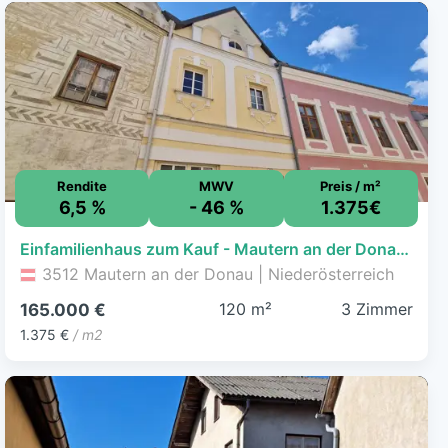
Rendite
MWV
Preis / m²
6,5 %
- 46 %
1.375€
Einfamilienhaus zum Kauf - Mautern an der Donau - 165.000 € - 3 Zimmer, 120 m², 83 m² Grundstück
3512 Mautern an der Donau | Niederösterreich
120 m²
3 Zimmer
165.000 €
1.375 €
/ m2