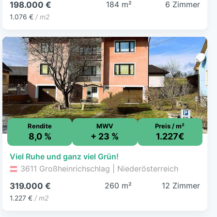
184 m²
6 Zimmer
198.000 €
1.076 €
/ m2
Rendite
MWV
Preis / m²
8,0 %
+ 23 %
1.227€
Viel Ruhe und ganz viel Grün!
3611 Großheinrichschlag | Niederösterreich
260 m²
12 Zimmer
319.000 €
1.227 €
/ m2