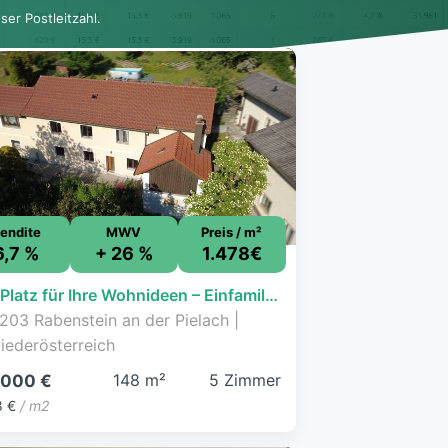
er Postleitzahl.
endite
MWV
Preis / m²
6,7 %
+ 26 %
1.478€
Viel Platz für Ihre Wohnideen – Einfamilienhaus in Rabenstein
203 Rabenstein an der Pielach |
iederösterreich
148 m²
5 Zimmer
.000 €
8 €
/ m2