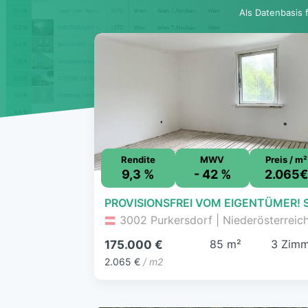
Als Datenbasis 
Rendite
MWV
Preis / m²
9,3 %
- 42 %
2.065
3002 Purkersdorf | Niederösterreic
85 m²
3 Zimm
175.000 €
2.065 €
/ m2