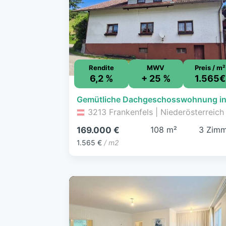
Rendite
MWV
Preis / m²
6,2 %
+ 25 %
1.565€
3213 Frankenfels | Niederösterreich
108 m²
3 Zimm
169.000 €
1.565 €
/ m2