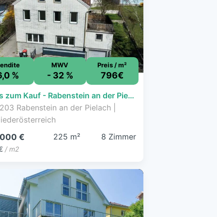
endite
MWV
Preis / m²
6,0 %
- 32 %
796€
Haus zum Kauf - Rabenstein an der Pielach - 179.000 € - 8 Zimmer, 225 m², 453 m² Grundstück
203 Rabenstein an der Pielach |
iederösterreich
225 m²
8 Zimmer
.000 €
€
/ m2