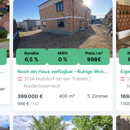
Rendite
MWV
Preis / m²
R
6,5 %
0 %
998€
Einfamilienhaus zum Kauf - Totzenbach - 99.000 € - 100 m², 600 m² Grundstück
Noch ein Haus verfügbar - Ruhige Wohnsiedlung - Energieeffiziente Neubau-Doppelhaushälfte
Eig
h
3134 Nußdorf ob der Traisen |
3
Niederösterreich
N
er
400 m²
5 Zimmer
399.000 €
169
998 €
/ m2
1.92