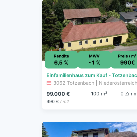
Rendite
MWV
Preis / m²
6,5 %
- 1 %
990€
3062 Totzenbach | Niederösterreic
100 m²
0 Zimm
99.000 €
990 €
/ m2