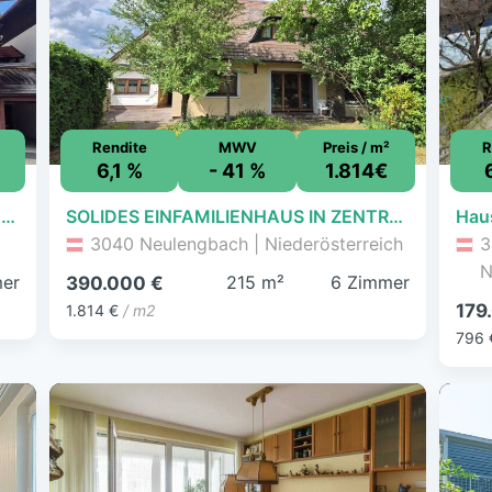
Rendite
MWV
Preis / m²
R
6,1 %
- 41 %
1.814€
Gemütliche Dachgeschosswohnung in Frankenfels - Ihr Rückzugsort in den niederösterreichischen Voralpen
SOLIDES EINFAMILIENHAUS IN ZENTRUMSNÄHE
3040 Neulengbach | Niederösterreich
3
N
er
215 m²
6 Zimmer
390.000 €
179
1.814 €
/ m2
796 