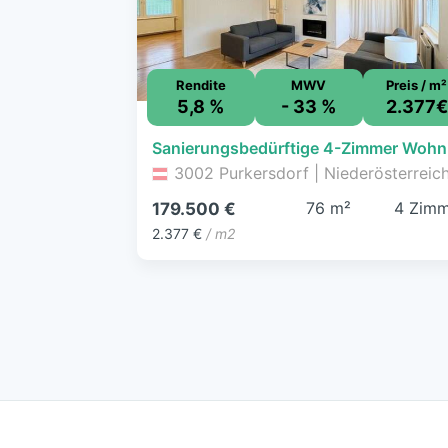
Rendite
MWV
Preis / m²
5,8 %
- 33 %
2.377€
Sanier
3002 Purkersdorf | Niederösterreic
76 m²
4 Zimm
179.500 €
2.377 €
/ m2