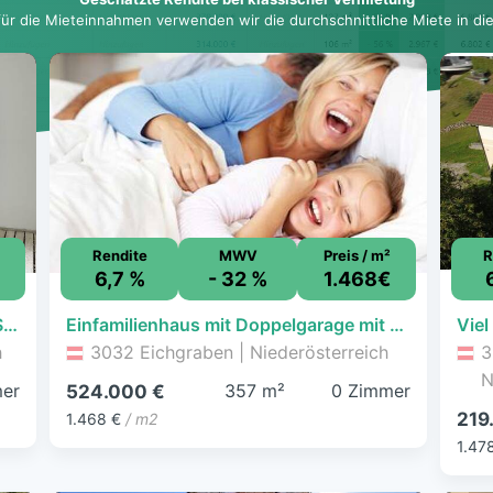
für die Mieteinnahmen verwenden wir die durchschnittliche Miete in dies
Rendite
MWV
Preis / m²
R
€
6,7 %
- 32 %
1.468€
PROVISIONSFREI VOM EIGENTÜMER! SANIERUNGSBEDÜRFTIGE 3-ZIMMER-WOHNUNG NÄHE PURKERSDORF ZENTRUM!
Einfamilienhaus mit Doppelgarage mit 938 qm Grund
h
3032 Eichgraben | Niederösterreich
3
N
er
357 m²
0 Zimmer
524.000 €
219
1.468 €
/ m2
1.47