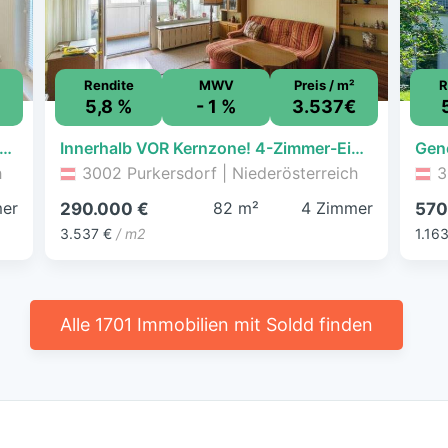
Rendite
MWV
Preis / m²
R
5,8 %
- 1 %
3.537€
ungsbedürftige 4-Zimmer Wohnung in perfekter Kombination aus Stadt und Land!
Innerhalb VOR Kernzone! 4-Zimmer-Eigentumswohnung mit Loggia in Purkersdorf
h
3002 Purkersdorf | Niederösterreich
3
er
82 m²
4 Zimmer
290.000 €
570
3.537 €
/ m2
1.16
Alle 1701 Immobilien mit Soldd finden