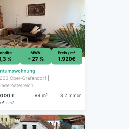
endite
MWV
Preis / m²
6,3 %
+ 27 %
1.920€
entumswohnung
200 Ober-Grafendorf |
iederösterreich
88 m²
3 Zimmer
.000 €
0 €
/ m2