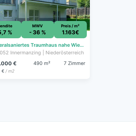
endite
MWV
Preis / m²
5,7 %
- 36 %
1.163€
Generalsaniertes Traumhaus nahe Wien, schnell erreichbar vom P+R Hütteldorf
052 Innermanzing | Niederösterreich
490 m²
7 Zimmer
.000 €
3 €
/ m2