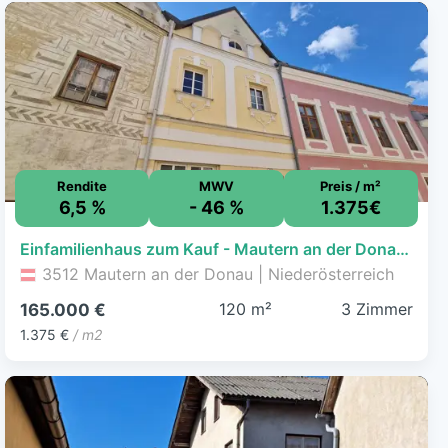
Rendite
MWV
Preis / m²
6,5 %
- 46 %
1.375€
Einfamilienhaus zum Kauf - Mautern an der Donau - 165.000 € - 3 Zimmer, 120 m², 83 m² Grundstück
3512 Mautern an der Donau | Niederösterreich
120 m²
3 Zimmer
165.000 €
1.375 €
/ m2