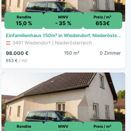
Rendite
MWV
Preis / m²
15,0 %
- 35 %
653€
Einfamilienhaus 150m² in Wiedendorf, Niederösterreich - sanierungsbedürftig, viel Potenzial!
3491 Wiedendorf | Niederösterreich
150 m²
0 Zimmer
98.000 €
653 €
/ m2
Rendite
MWV
Preis / m²