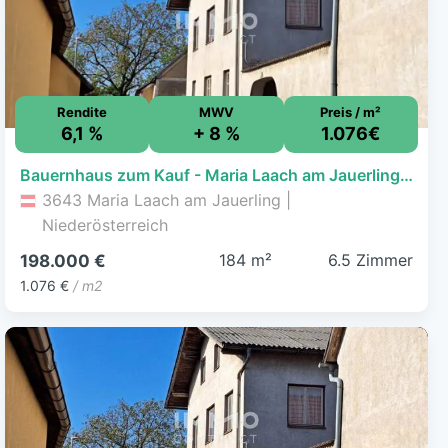
Rendite
MWV
Preis / m²
6,1 %
+ 8 %
1.076€
Bauernhaus zum Kauf - Maria Laach am Jauerling - 198.000 € - 6,5 Zimmer, 184 m², 1.255 m² Grundstück
3643 Maria Laach am Jauerling |
Niederösterreich
184 m²
6.5 Zimmer
198.000 €
1.076 €
/ m2