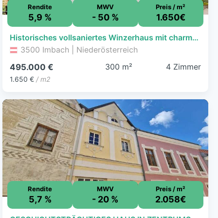
Rendite
MWV
Preis / m²
5,9 %
- 50 %
1.650€
Historisches vollsaniertes Winzerhaus mit charmantem Innenhof und Weinkeller
3500 Imbach | Niederösterreich
300 m²
4 Zimmer
495.000 €
1.650 €
/ m2
Rendite
MWV
Preis / m²
5,7 %
- 20 %
2.058€