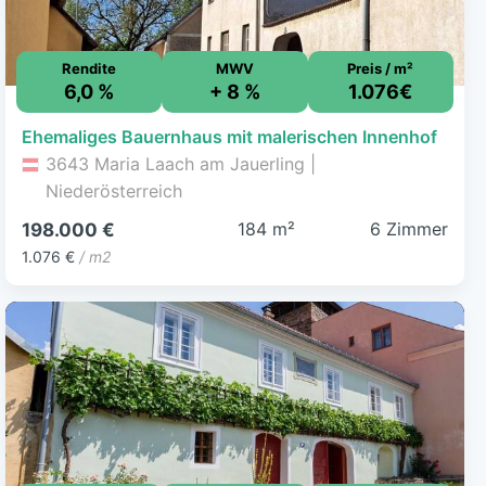
Rendite
MWV
Preis / m²
6,0 %
+ 8 %
1.076€
Ehemaliges Bauernhaus mit malerischen Innenhof
3643 Maria Laach am Jauerling |
Niederösterreich
184 m²
6 Zimmer
198.000 €
1.076 €
/ m2