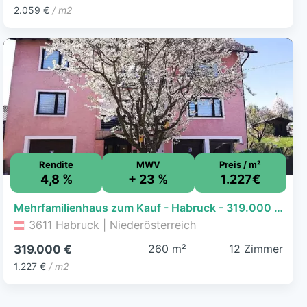
2.059 €
/ m2
Rendite
MWV
Preis / m²
4,8 %
+ 23 %
1.227€
Mehrfamilienhaus zum Kauf - Habruck - 319.000 € - 12 Zimmer, 260 m², 838 m² Grundstück
3611 Habruck | Niederösterreich
260 m²
12 Zimmer
319.000 €
1.227 €
/ m2