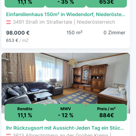
11,1 %
- 35 %
653€
Einfamilienhaus 150m² in Wiedendorf, Niederösterreich – sanierungsbedürftig, viel Potenzial!
3491 Straß im Straßertale | Niederösterreich
150 m²
0 Zimmer
98.000 €
653 €
/ m2
Rendite
MWV
Preis / m²
11,1 %
- 12 %
884€
Ihr Rückzugsort mit Aussicht-Jeden Tag ein Stück Urlaub!
3613 Albrechtsberg an der Großen Krems |