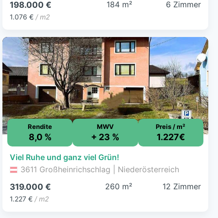
184 m²
6 Zimmer
198.000 €
1.076 €
/ m2
Rendite
MWV
Preis / m²
8,0 %
+ 23 %
1.227€
Viel Ruhe und ganz viel Grün!
3611 Großheinrichschlag | Niederösterreich
260 m²
12 Zimmer
319.000 €
1.227 €
/ m2