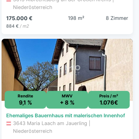
Niederösterreich
198 m²
8 Zimmer
175.000 €
884 €
/ m2
Rendite
MWV
Preis / m²
9,1 %
+ 8 %
1.076€
Ehemaliges Bauernhaus mit malerischen Innenhof
3643 Maria Laach am Jauerling |
Niederösterreich