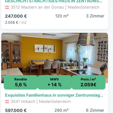
GESCHICHTSTRÄCHTIGES HAUS IN ZENTRUMSLAGE VON MAUTERN AN DER DONAU
3512 Mautern an der Donau | Niederösterreich
120 m²
3 Zimmer
247.000 €
2.058 €
/ m2
Rendite
MWV
Preis / m²
5,6 %
+ 14 %
2.059€
Exquisites Familienhaus in sonniger Zentrumslage mit Nebengebäude
3541 Imbach | Niederösterreich
290 m²
6 Zimmer
597.000 €