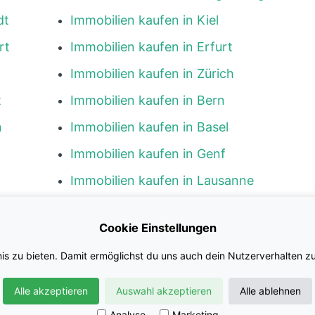
dt
Immobilien kaufen in Kiel
rt
Immobilien kaufen in Erfurt
Immobilien kaufen in Zürich
t
Immobilien kaufen in Bern
n
Immobilien kaufen in Basel
Immobilien kaufen in Genf
Immobilien kaufen in Lausanne
g
Immobilien kaufen in Luzern
Cookie Einstellungen
en
Immobilien kaufen in St. Gallen
s zu bieten. Damit ermöglichst du uns auch dein Nutzerverhalten zu
n
Immobilien kaufen in Winterthur
Immobilien kaufen in Lugano
Alle akzeptieren
Auswahl akzeptieren
Alle ablehnen
Analyse
Marketing