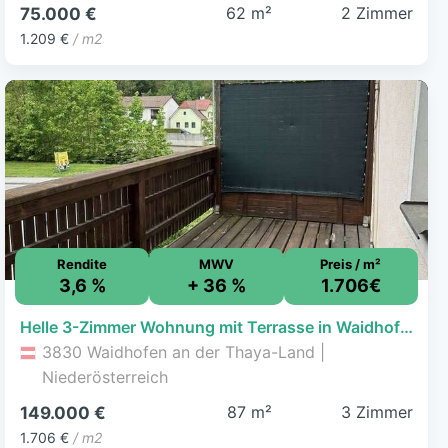
62 m²
2 Zimmer
75.000 €
1.209 €
/ m2
Rendite
MWV
Preis / m²
3,6 %
+ 36 %
1.706€
Helle 3-Zimmer Wohnung mit Terrasse in Waidhofen a.D. Thaya
3830 Waidhofen an der Thaya-Land |
Niederösterreich
87 m²
3 Zimmer
149.000 €
1.706 €
/ m2