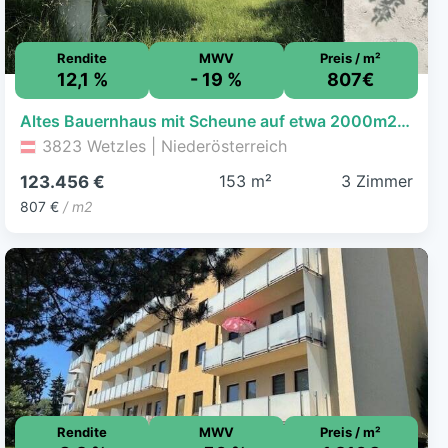
Rendite
MWV
Preis / m²
12,1 %
- 19 %
807€
Altes Bauernhaus mit Scheune auf etwa 2000m2 wildem Grundstück
3823 Wetzles | Niederösterreich
153 m²
3 Zimmer
123.456 €
807 €
/ m2
Rendite
MWV
Preis / m²