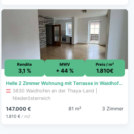
Rendite
MWV
Preis / m²
3,1 %
+ 44 %
1.810€
Helle 2 Zimmer Wohnung mit Terrasse in Waidhofen a.D. Thaya
3830 Waidhofen an der Thaya-Land |
Niederösterreich
81 m²
3 Zimmer
147.000 €
1.810 €
/ m2