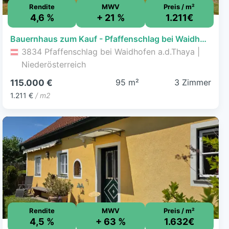
Rendite
MWV
Preis / m²
4,6 %
+ 21 %
1.211€
Bauernhaus zum Kauf - Pfaffenschlag bei Waidhofen a.d.Thaya - 115.000 € - 3 Zimmer, 95 m², 1.404 m² Grundstück
3834 Pfaffenschlag bei Waidhofen a.d.Thaya |
Niederösterreich
95 m²
3 Zimmer
115.000 €
1.211 €
/ m2
Rendite
MWV
Preis / m²
4,5 %
+ 63 %
1.632€