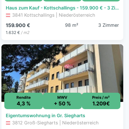
Haus zum Kauf - Kottschallings - 159.900 € - 3 Zimmer, 98 m², 176 m² Grundstück
3841 Kottschallings | Niederösterreich
98 m²
3 Zimmer
159.900 €
1.632 €
/ m2
Rendite
MWV
Preis / m²
4,3 %
+ 50 %
1.209€
Eigentumswohnung in Gr. Siegharts
3812 Groß-Siegharts | Niederösterreich