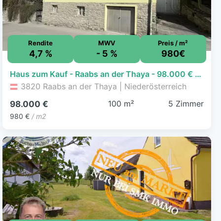
Rendite
MWV
Preis / m²
4,7 %
- 5 %
980€
Haus zum Kauf - Raabs an der Thaya - 98.000 € - 5 Zimmer, 100 m², 662 m² Grundstück
3820 Raabs an der Thaya | Niederösterreich
100 m²
5 Zimmer
98.000 €
980 €
/ m2