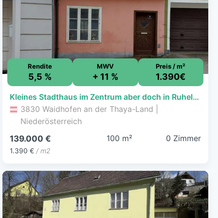
Rendite
MWV
Preis / m²
5,5 %
+ 11 %
1.390€
Kleines Stadthaus im Zentrum aber doch in Ruhelage
3830 Waidhofen an der Thaya-Land |
Niederösterreich
100 m²
0 Zimmer
139.000 €
1.390 €
/ m2