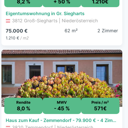
8,2 %
+ 50 %
1.210€
Eigentumswohnung in Gr. Siegharts
3812 Groß-Siegharts | Niederösterreich
62 m²
2 Zimmer
75.000 €
1.210 €
/ m2
Rendite
MWV
Preis / m²
8,0 %
- 45 %
571€
Haus zum Kauf - Zemmendorf - 79.900 € - 4 Zimmer, 140 m², 778 m² Grundstück
3820 Zemmendorf | Niederösterreich