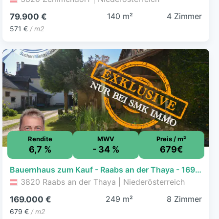
140 m²
4 Zimmer
79.900 €
571 €
/ m2
Rendite
MWV
Preis / m²
6,7 %
- 34 %
679€
Bauernhaus zum Kauf - Raabs an der Thaya - 169.000 € - 8 Zimmer, 249 m², 1.989 m² Grundstück
3820 Raabs an der Thaya | Niederösterreich
249 m²
8 Zimmer
169.000 €
679 €
/ m2