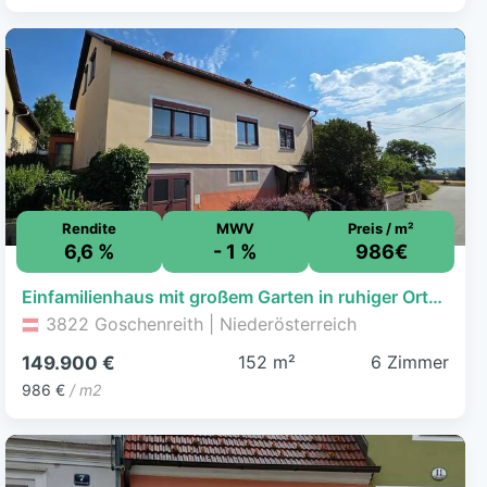
Rendite
MWV
Preis / m²
6,6 %
- 1 %
986€
Einfamilienhaus mit großem Garten in ruhiger Ortschaft
3822 Goschenreith | Niederösterreich
152 m²
6 Zimmer
149.900 €
986 €
/ m2