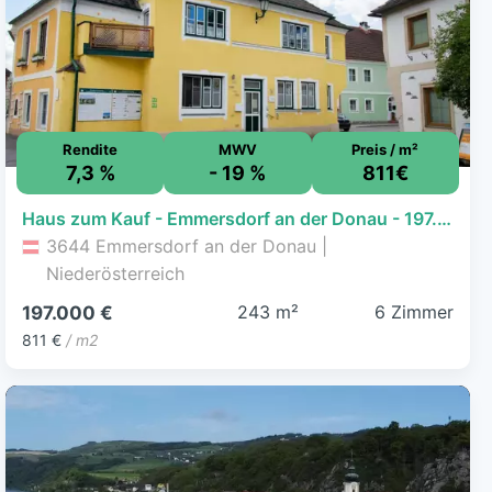
Rendite
MWV
Preis / m²
7,3 %
- 19 %
811€
Haus zum Kauf - Emmersdorf an der Donau - 197.000 € - 6 Zimmer, 243 m², 100 m² Grundstück
3644 Emmersdorf an der Donau |
Niederösterreich
243 m²
6 Zimmer
197.000 €
811 €
/ m2