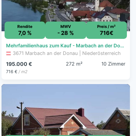
Rendite
MWV
Preis / m²
7,0 %
- 28 %
716€
Mehrfamilienhaus zum Kauf - Marbach an der Donau - 195.000 € - 10 Zimmer, 272,2 m², 129 m² Grundstück
3671 Marbach an der Donau | Niederösterreich
272 m²
10 Zimmer
195.000 €
716 €
/ m2