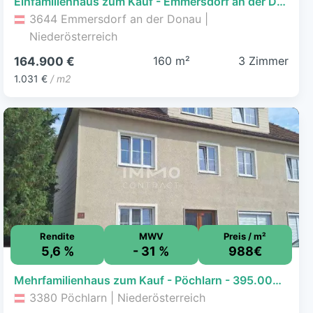
Einfamilienhaus zum Kauf - Emmersdorf an der Donau - 164.900 € - 3 Zimmer, 160 m², 593 m² Grundstück
3644 Emmersdorf an der Donau |
Niederösterreich
160 m²
3 Zimmer
164.900 €
1.031 €
/ m2
Rendite
MWV
Preis / m²
5,6 %
- 31 %
988€
Mehrfamilienhaus zum Kauf - Pöchlarn - 395.000 € - 11 Zimmer, 400 m², 1.323 m² Grundstück, frei ab sofort
3380 Pöchlarn | Niederösterreich