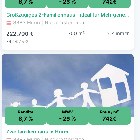
8,7 %
- 26 %
742€
Großzügiges 2-Familienhaus - ideal für Mehrgenerationen oder Kapitalanlage
3383 Hürm | Niederösterreich
300 m²
5 Zimmer
222.700 €
742 €
/ m2
Rendite
MWV
Preis / m²
8,7 %
- 26 %
742€
Zweifamilienhaus in Hürm
3383 Hürm | Niederösterreich