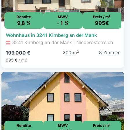
Rendite
MWV
Preis / m²
9,8 %
- 1 %
995€
Wohnhaus in 3241 Kirnberg an der Mank
3241 Kirnberg an der Mank | Niederösterreich
200 m²
8 Zimmer
199.000 €
995 €
/ m2
Rendite
MWV
Preis / m²