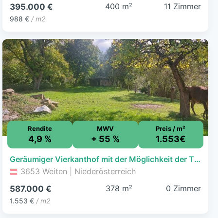
400 m²
11 Zimmer
395.000 €
988 €
/ m2
Rendite
MWV
Preis / m²
4,9 %
+ 55 %
1.553€
Geräumiger Vierkanthof mit der Möglichkeit der Tierhaltung
3653 Weiten | Niederösterreich
378 m²
0 Zimmer
587.000 €
1.553 €
/ m2