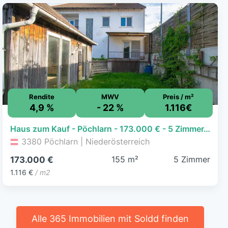
Rendite
MWV
Preis / m²
4,9 %
- 22 %
1.116€
Haus zum Kauf - Pöchlarn - 173.000 € - 5 Zimmer, 155 m², 260 m² Grundstück
3380 Pöchlarn | Niederösterreich
155 m²
5 Zimmer
173.000 €
1.116 €
/ m2
Alle 365 Immobilien mit Soldd finden