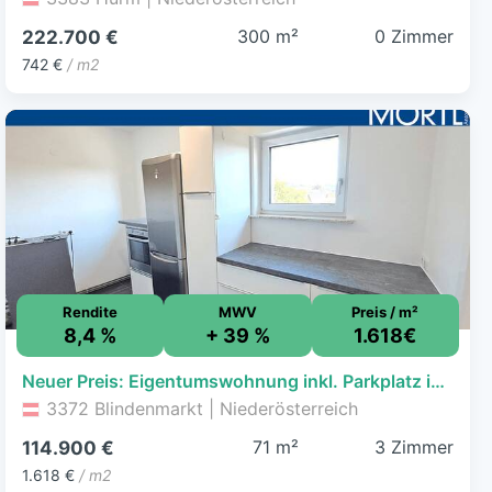
300 m²
0 Zimmer
222.700 €
742 €
/ m2
Rendite
MWV
Preis / m²
8,4 %
+ 39 %
1.618€
Neuer Preis: Eigentumswohnung inkl. Parkplatz in Blindenmarkt
3372 Blindenmarkt | Niederösterreich
71 m²
3 Zimmer
114.900 €
1.618 €
/ m2