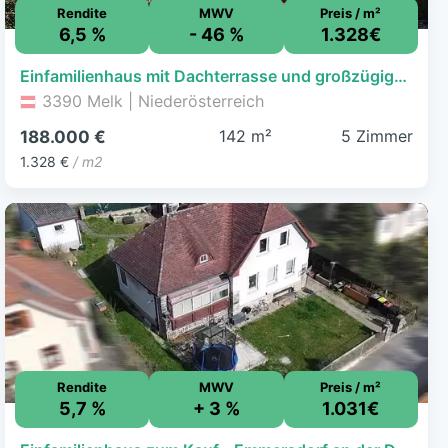
Rendite
MWV
Preis / m²
6,5 %
- 46 %
1.328€
Einfamilienhaus mit Dachterrasse und großzügiger Raumaufteilung
3390 Melk | Niederösterreich
142 m²
5 Zimmer
188.000 €
1.328 €
/ m2
Rendite
MWV
Preis / m²
5,7 %
+ 3 %
1.031€