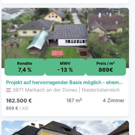
Rendite
MWV
Preis / m²
7,4 %
- 13 %
869€
Projekt auf hervorragender Basis möglich - ehemaliger Kindergarten mit Garten erwerbbar!
3671 Marbach an der Donau | Niederösterreich
187 m²
4 Zimmer
162.500 €
869 €
/ m2