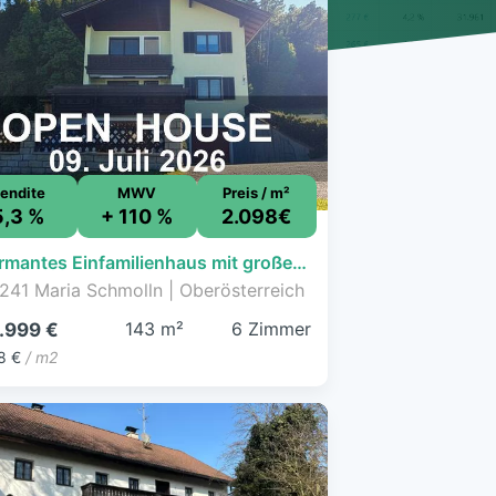
endite
MWV
Preis / m²
5,3 %
+ 110 %
2.098€
Charmantes Einfamilienhaus mit großem Garten und viel Potenzial
241 Maria Schmolln | Oberösterreich
143 m²
6 Zimmer
.999 €
8 €
/ m2