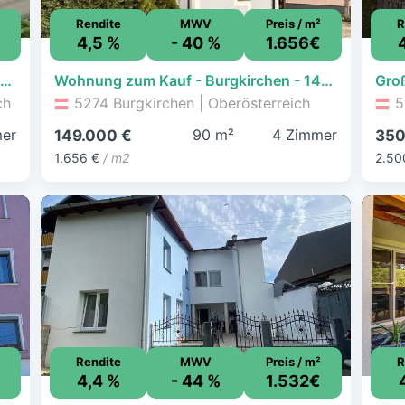
Rendite
MWV
Preis / m²
R
4,5 %
- 40 %
1.656€
Mehrfamilienhaus zum Kauf - Maria Schmolln - 350.000 € - 7 Zimmer, 210 m², 1.025 m² Grundstück, frei ab sofort
Wohnung zum Kauf - Burgkirchen - 149.000 € - 4 Zimmer, 90 m²
ch
5274 Burgkirchen | Oberösterreich
5
mer
90 m²
4 Zimmer
149.000 €
350
1.656 €
/ m2
2.50
Rendite
MWV
Preis / m²
R
4,4 %
- 44 %
1.532€