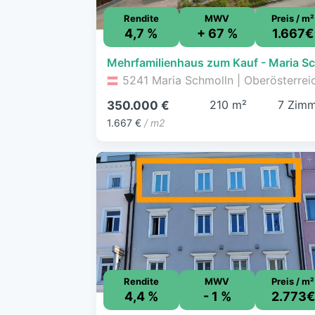
Rendite
MWV
Preis / m²
4,7 %
+ 67 %
1.667€
5241 Maria Schmolln | Oberösterrei
210 m²
7 Zim
350.000 €
1.667 €
/ m2
Rendite
MWV
Preis / m²
4,4 %
- 1 %
2.773€