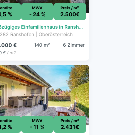
endite
MWV
Preis / m²
4,5 %
- 24 %
2.500€
Großzügiges Einfamilienhaus in Ranshofen
282 Ranshofen | Oberösterreich
140 m²
6 Zimmer
.000 €
0 €
/ m2
endite
MWV
Preis / m²
4,2 %
- 11 %
2.431€