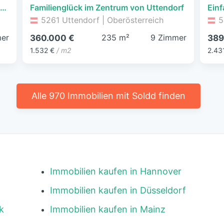
Stadtflair !!! Gepflegte 3-Zimmer-Eigentumswohnung mit Lift - anschauen lohnt sich!
Familienglück im Zentrum von Uttendorf
5261 Uttendorf | Oberösterreich
5
er
235 m²
9 Zimmer
360.000 €
389
1.532 €
/ m2
2.43
Alle 970 Immobilien mit Soldd finden
Immobilien kaufen in Hannover
Immobilien kaufen in Düsseldorf
k
Immobilien kaufen in Mainz