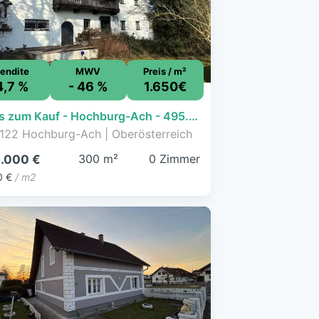
endite
MWV
Preis / m²
4,7 %
- 46 %
1.650€
Haus zum Kauf - Hochburg-Ach - 495.000 € - 300 m², 1.500 m² Grundstück
122 Hochburg-Ach | Oberösterreich
300 m²
0 Zimmer
.000 €
0 €
/ m2