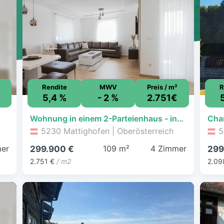
Rendite
MWV
Preis / m²
R
5,4 %
- 2 %
2.751€
Wohnung in einem 2-Parteienhaus - inkl. Garten in Ruhelage! Nur 2 Km bis Mattighofen
5230 Mattighofen | Oberösterreich
5
er
109 m²
4 Zimmer
299.900 €
299
2.751 €
/ m2
2.09