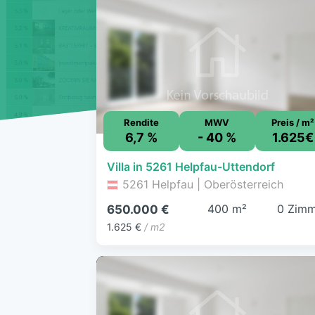
Rendite
MWV
Preis / m²
6,7 %
- 40 %
1.625€
Villa in 5261 Helpfau-Uttendorf
5261 Helpfau | Oberösterreich
400 m²
0 Zimm
650.000 €
1.625 €
/ m2