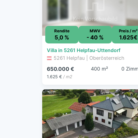
Rendite
MWV
Preis / m²
5,0 %
- 40 %
1.625€
Villa in 5261 Helpfau-Uttendorf
5261 Helpfau | Oberösterreich
400 m²
0 Zimm
650.000 €
1.625 €
/ m2