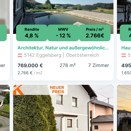
Rendite
MWV
Preis / m²
R
4,8 %
- 12 %
2.766€
Architektur, Natur und außergewöhnlicher Wohnkomfort
5142 Eggelsberg | Oberösterreich
5
er
278 m²
7 Zimmer
769.000 €
495
2.766 €
/ m2
1.65