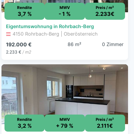
Rendite
MWV
Preis / m²
3,7 %
- 1 %
2.233€
Eigentumswohnung in Rohrbach-Berg
4150 Rohrbach-Berg | Oberösterreich
86 m²
0 Zimmer
192.000 €
2.233 €
/ m2
Rendite
MWV
Preis / m²
3,2 %
+ 79 %
2.111€