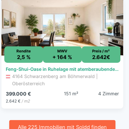
Rendite
MWV
Preis / m²
2,5 %
+ 164 %
2.642€
Feng-Shui-Oase in Ruhelage mit atemberaubendem Weitblick
4164 Schwarzenberg am Böhmerwald |
Oberösterreich
151 m²
4 Zimmer
399.000 €
2.642 €
/ m2
Alle 225 Immobilien mit Soldd finden