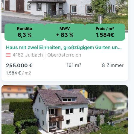
Rendite
MWV
Preis / m²
6,3 %
+ 83 %
1.584€
Haus mit zwei Einheiten, großzügigem Garten und viel Stauraum
4162 Julbach | Oberösterreich
161 m²
8 Zimmer
255.000 €
1.584 €
/ m2