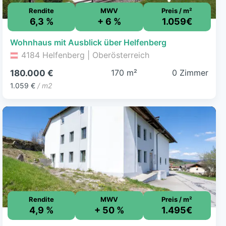
Rendite
MWV
Preis / m²
6,3 %
+ 6 %
1.059€
Wohnhaus mit Ausblick über Helfenberg
4184 Helfenberg | Oberösterreich
170 m²
0 Zimmer
180.000 €
1.059 €
/ m2
Rendite
MWV
Preis / m²
4,9 %
+ 50 %
1.495€