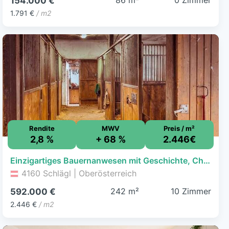
86 m²
0 Zimmer
154.000 €
1.791 €
/ m2
Rendite
MWV
Preis / m²
2,8 %
+ 68 %
2.446€
Einzigartiges Bauernanwesen mit Geschichte, Charme und großzügigem Raumangebot
4160 Schlägl | Oberösterreich
242 m²
10 Zimmer
592.000 €
2.446 €
/ m2