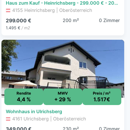
Haus zum Kauf - Heinrichsberg - 299.000 € - 200 m², 2.750 m² Grundstück
4155 Heinrichsberg | Oberösterreich
200 m²
0 Zimmer
299.000 €
1.495 €
/ m2
Rendite
MWV
Preis / m²
4,4 %
+ 29 %
1.517€
Wohnhaus in Ulrichsberg
4161 Ulrichsberg | Oberösterreich
230 m²
0 Zimmer
349.000 €