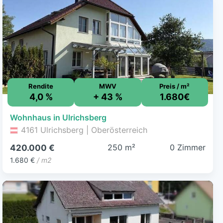
Rendite
MWV
Preis / m²
4,0 %
+ 43 %
1.680€
Wohnhaus in Ulrichsberg
4161 Ulrichsberg | Oberösterreich
250 m²
0 Zimmer
420.000 €
1.680 €
/ m2