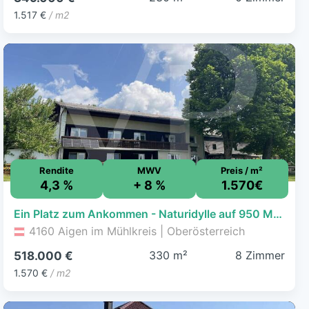
1.517 €
/ m2
Rendite
MWV
Preis / m²
4,3 %
+ 8 %
1.570€
Ein Platz zum Ankommen - Naturidylle auf 950 Metern
4160 Aigen im Mühlkreis | Oberösterreich
330 m²
8 Zimmer
518.000 €
1.570 €
/ m2