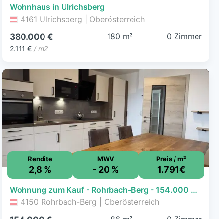
Wohnhaus in Ulrichsberg
4161 Ulrichsberg | Oberösterreich
180 m²
0 Zimmer
380.000 €
2.111 €
/ m2
Rendite
MWV
Preis / m²
2,8 %
- 20 %
1.791€
Wohnung zum Kauf - Rohrbach-Berg - 154.000 € - 86 m²
4150 Rohrbach-Berg | Oberösterreich