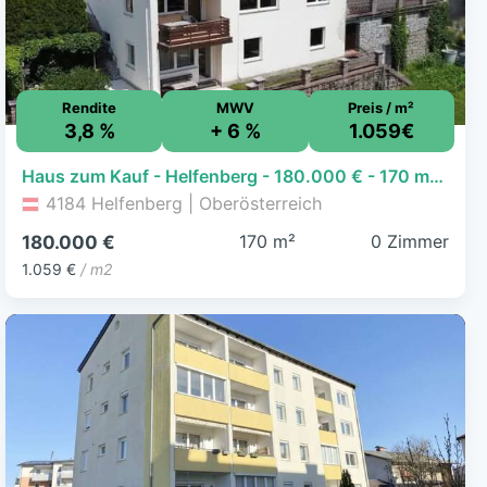
Rendite
MWV
Preis / m²
3,8 %
+ 6 %
1.059€
Haus zum Kauf - Helfenberg - 180.000 € - 170 m², 1.265 m² Grundstück
4184 Helfenberg | Oberösterreich
170 m²
0 Zimmer
180.000 €
1.059 €
/ m2