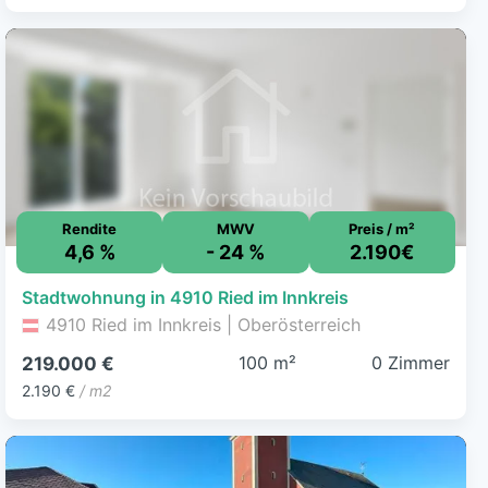
Rendite
MWV
Preis / m²
4,6 %
- 24 %
2.190€
Stadtwohnung in 4910 Ried im Innkreis
4910 Ried im Innkreis | Oberösterreich
100 m²
0 Zimmer
219.000 €
2.190 €
/ m2