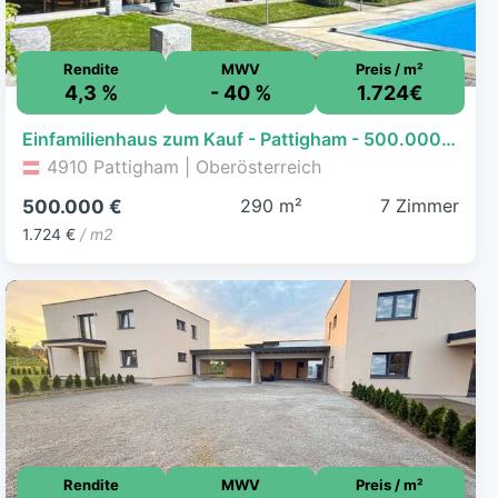
Rendite
MWV
Preis / m²
4,3 %
- 40 %
1.724€
Einfamilienhaus zum Kauf - Pattigham - 500.000 € - 7 Zimmer, 290 m², 1.016 m² Grundstück
4910 Pattigham | Oberösterreich
290 m²
7 Zimmer
500.000 €
1.724 €
/ m2
Rendite
MWV
Preis / m²