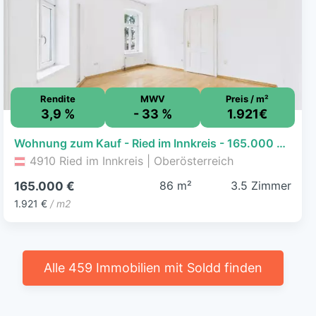
Rendite
MWV
Preis / m²
3,9 %
- 33 %
1.921€
Wohnung zum Kauf - Ried im Innkreis - 165.000 € - 3,5 Zimmer, 85,9 m², EG
4910 Ried im Innkreis | Oberösterreich
86 m²
3.5 Zimmer
165.000 €
1.921 €
/ m2
Alle 459 Immobilien mit Soldd finden