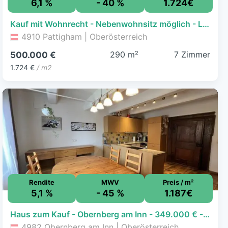
6,1 %
- 40 %
1.724€
Kauf mit Wohnrecht - Nebenwohnsitz möglich - Landhaus in Top Aussichtlage mit Gebirgsblick
4910 Pattigham | Oberösterreich
290 m²
7 Zimmer
500.000 €
1.724 €
/ m2
Rendite
MWV
Preis / m²
5,1 %
- 45 %
1.187€
Haus zum Kauf - Obernberg am Inn - 349.000 € - 8 Zimmer, 294 m², 247 m² Grundstück
4982 Obernberg am Inn | Oberösterreich