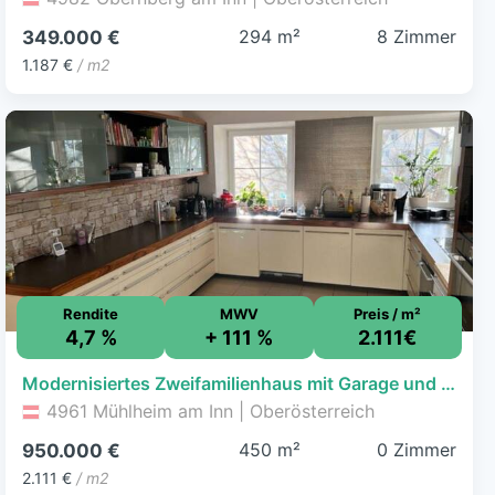
294 m²
8 Zimmer
349.000 €
1.187 €
/ m2
Rendite
MWV
Preis / m²
4,7 %
+ 111 %
2.111€
Modernisiertes Zweifamilienhaus mit Garage und großzügiger Halle!
4961 Mühlheim am Inn | Oberösterreich
450 m²
0 Zimmer
950.000 €
2.111 €
/ m2