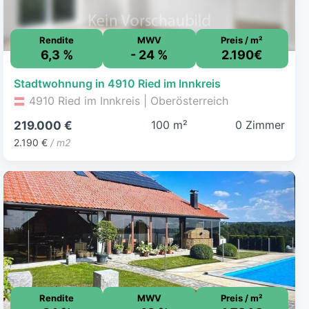
Rendite
MWV
Preis / m²
6,3 %
- 24 %
2.190€
Stadtwohnung in 4910 Ried im Innkreis
4910 Ried im Innkreis | Oberösterreich
100 m²
0 Zimmer
219.000 €
2.190 €
/ m2
Rendite
MWV
Preis / m²