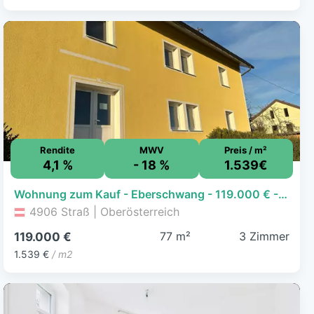
Rendite
MWV
Preis / m²
4,1 %
- 18 %
1.539€
Wohnung zum Kauf - Eberschwang - 119.000 € - 3 Zimmer, 77,3 m², EG, frei ab sofort
4906 Straß | Oberösterreich
77 m²
3 Zimmer
119.000 €
1.539 €
/ m2