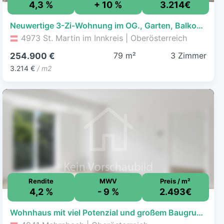
4,3 %
+ 10 %
3.214€
Neuwertige 3-Zi-Wohnung im OG., Garten, Balkon, Caport,79m², €254.900
4973 St. Martin im Innkreis | Oberösterreich
79 m²
3 Zimmer
254.900 €
3.214 €
/ m2
Rendite
MWV
Preis / m²
4,2 %
- 9 %
2.493€
Wohnhaus mit viel Potenzial und großem Baugrundstück in Stadtnähe von Ried im Innkreis