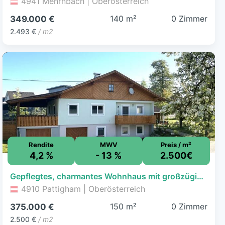
4941 Mehrnbach | Oberösterreich
140 m²
0 Zimmer
349.000 €
2.493 €
/ m2
Rendite
MWV
Preis / m²
4,2 %
- 13 %
2.500€
Gepflegtes, charmantes Wohnhaus mit großzügigem Garten
4910 Pattigham | Oberösterreich
150 m²
0 Zimmer
375.000 €
2.500 €
/ m2