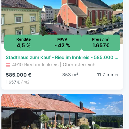
Rendite
MWV
Preis / m²
4,5 %
- 42 %
1.657€
Stadthaus zum Kauf - Ried im Innkreis - 585.000 € - 11 Zimmer, 353 m², 279 m² Grundstück
4910 Ried im Innkreis | Oberösterreich
353 m²
11 Zimmer
585.000 €
1.657 €
/ m2