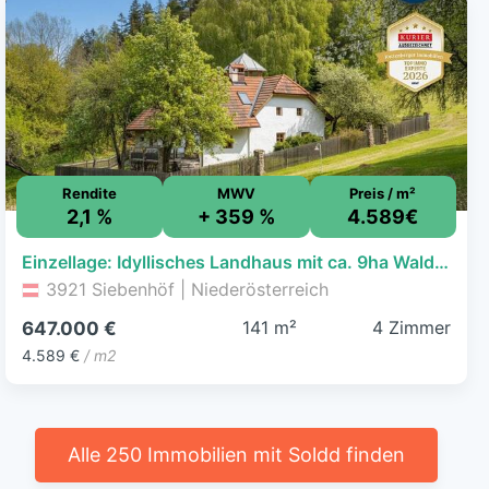
Rendite
MWV
Preis / m²
2,1 %
+ 359 %
4.589€
Einzellage: Idyllisches Landhaus mit ca. 9ha Wald und Teich
3921 Siebenhöf | Niederösterreich
141 m²
4 Zimmer
647.000 €
4.589 €
/ m2
Alle 250 Immobilien mit Soldd finden