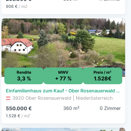
906 €
/ m2
Rendite
MWV
Preis / m²
3,3 %
+ 77 %
1.528€
Einfamilienhaus zum Kauf - Ober Rosenauerwald - 550.000 € - 360 m², 31.425 m² Grundstück
3920 Ober Rosenauerwald | Niederösterreich
360 m²
0 Zimmer
550.000 €
1.528 €
/ m2