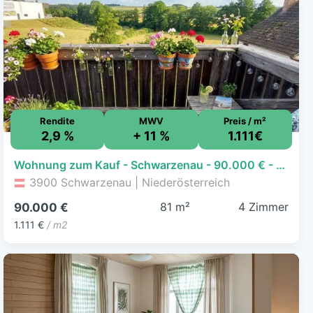
Rendite
MWV
Preis / m²
2,9 %
+ 11 %
1.111€
Wohnung zum Kauf - Schwarzenau - 90.000 € - 4 Zimmer, 81 m²
3900 Schwarzenau | Niederösterreich
81 m²
4 Zimmer
90.000 €
1.111 €
/ m2