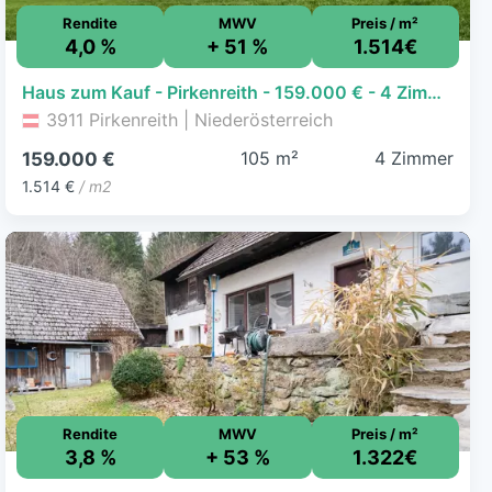
Rendite
MWV
Preis / m²
4,0 %
+ 51 %
1.514€
Haus zum Kauf - Pirkenreith - 159.000 € - 4 Zimmer, 105 m², 4.840 m² Grundstück
3911 Pirkenreith | Niederösterreich
105 m²
4 Zimmer
159.000 €
1.514 €
/ m2
Rendite
MWV
Preis / m²
3,8 %
+ 53 %
1.322€