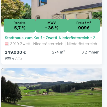
Rendite
MWV
Preis / m²
5,7 %
- 36 %
909€
Stadthaus zum Kauf - Zwettl-Niederösterreich - 249.000 € - 8 Zimmer, 273,9 m², 512 m² Grundstück
3910 Zwettl-Niederösterreich | Niederösterreich
274 m²
8 Zimmer
249.000 €
909 €
/ m2