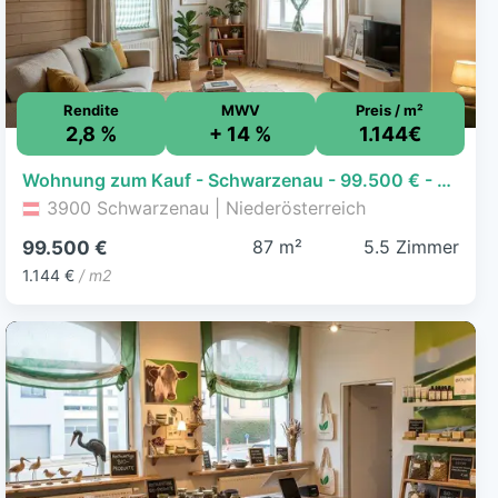
Rendite
MWV
Preis / m²
2,8 %
+ 14 %
1.144€
Wohnung zum Kauf - Schwarzenau - 99.500 € - 5,5 Zimmer, 87 m²
3900 Schwarzenau | Niederösterreich
87 m²
5.5 Zimmer
99.500 €
1.144 €
/ m2