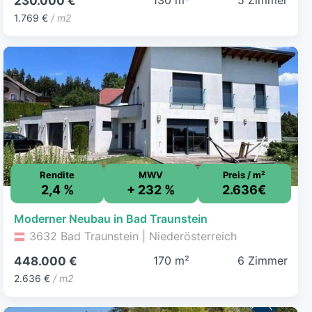
130 m²
5 Zimmer
230.000 €
1.769 €
/ m2
Rendite
MWV
Preis / m²
2,4 %
+ 232 %
2.636€
Moderner Neubau in Bad Traunstein
3632 Bad Traunstein | Niederösterreich
170 m²
6 Zimmer
448.000 €
2.636 €
/ m2