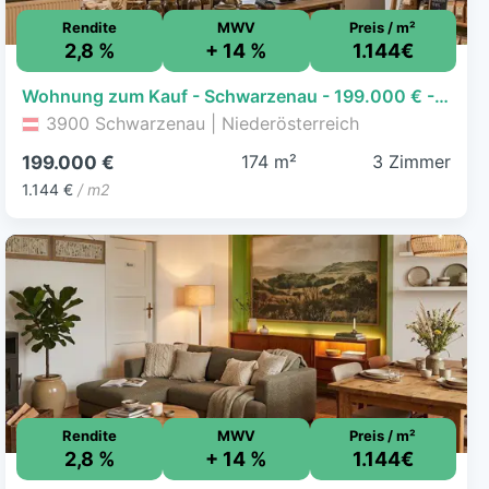
Rendite
MWV
Preis / m²
2,8 %
+ 14 %
1.144€
Wohnung zum Kauf - Schwarzenau - 199.000 € - 3 Zimmer, 174 m²
3900 Schwarzenau | Niederösterreich
174 m²
3 Zimmer
199.000 €
1.144 €
/ m2
Rendite
MWV
Preis / m²
2,8 %
+ 14 %
1.144€