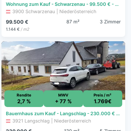
Wohnung zum Kauf - Schwarzenau - 99.500 € - 3 Zimmer, 87 m²
3900 Schwarzenau | Niederösterreich
87 m²
3 Zimmer
99.500 €
1.144 €
/ m2
Rendite
MWV
Preis / m²
2,7 %
+ 77 %
1.769€
Bauernhaus zum Kauf - Langschlag - 230.000 € - 5 Zimmer, 130 m², 6.190 m² Grundstück
3921 Langschlag | Niederösterreich