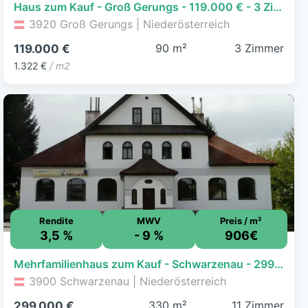
Haus zum Kauf - Groß Gerungs - 119.000 € - 3 Zimmer, 90 m², 1.042 m² Grundstück
3920 Groß Gerungs | Niederösterreich
90 m²
3 Zimmer
119.000 €
1.322 €
/ m2
Rendite
MWV
Preis / m²
3,5 %
- 9 %
906€
Mehrfamilienhaus zum Kauf - Schwarzenau - 299.000 € - 11 Zimmer, 330 m², 1.425 m² Grundstück
3900 Schwarzenau | Niederösterreich
330 m²
11 Zimmer
299.000 €