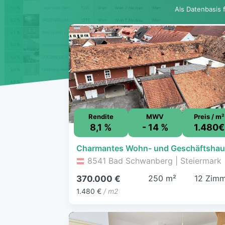
Als Datenbasis 
Rendite
MWV
Preis / m²
8,1 %
- 14 %
1.480€
8541 Bad Schwanberg | Steiermark
250 m²
12 Zim
370.000 €
1.480 €
/ m2