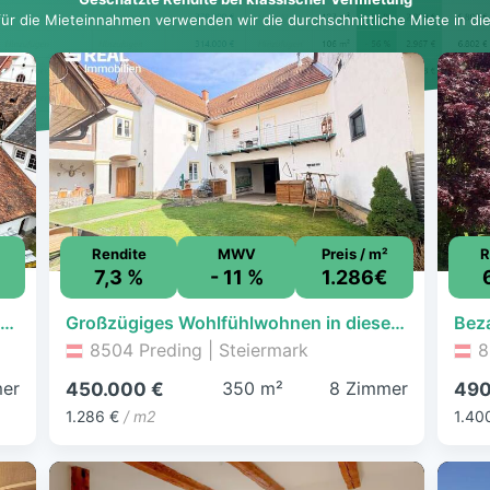
für die Mieteinnahmen verwenden wir die durchschnittliche Miete in dies
Rendite
MWV
Preis / m²
R
7,3 %
- 11 %
1.286€
Charmantes Wohn- und Geschäftshaus mit großem Potenzial in Bad Schwanberg!
Großzügiges Wohlfühlwohnen in diesem Anwesen mit Stil und Geschichte
8504 Preding | Steiermark
8
mer
350 m²
8 Zimmer
450.000 €
490
1.286 €
/ m2
1.40