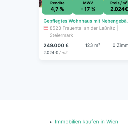
Rendite
MWV
Preis / m²
4,7 %
- 17 %
2.024€
Gepflegtes Wohnhaus m
8523 Frauental an der Laßnitz |
Steiermark
123 m²
0 Zimm
249.000 €
2.024 €
/ m2
Immobilien kaufen in Wien