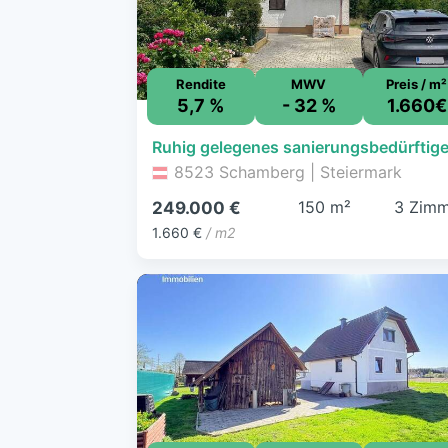
Rendite
MWV
Preis / m²
5,7 %
- 32 %
1.660€
8523 Schamberg | Steiermark
150 m²
3 Zimm
249.000 €
1.660 €
/ m2