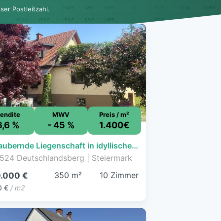
er Postleitzahl.
endite
MWV
Preis / m²
6,6 %
- 45 %
1.400€
Bezaubernde Liegenschaft in idyllischer Lage
524 Deutschlandsberg | Steiermark
350 m²
10 Zimmer
.000 €
0 €
/ m2