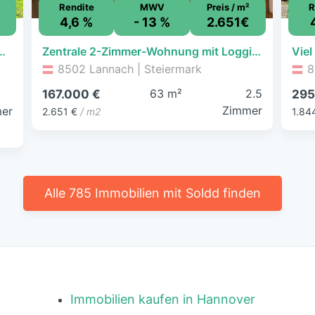
Rendite
MWV
Preis / m²
R
4,6 %
- 13 %
2.651€
it Nebengebäude in sonniger Wohnlage
Zentrale 2-Zimmer-Wohnung mit Loggia & Top-Anbindung – komfortabel wohnen in Lannach
8502 Lannach | Steiermark
8
63 m²
2.5
167.000 €
295
Zimmer
er
2.651 €
/ m2
1.84
Alle 785 Immobilien mit Soldd finden
Immobilien kaufen in Hannover