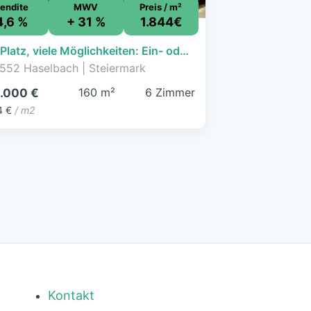
endite
MWV
Preis / m²
4,6 %
+ 31 %
1.844€
Viel Platz, viele Möglichkeiten: Ein- oder Zweifamilienhaus mit großem Garten & 3-fach Carport in bester Südweststeiermark-Lage
552 Haselbach | Steiermark
160 m²
6 Zimmer
.000 €
4 €
/ m2
Kontakt