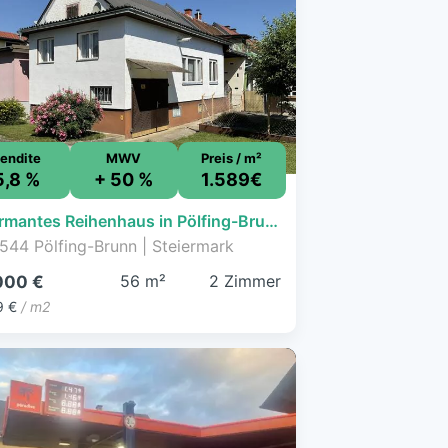
endite
MWV
Preis / m²
5,8 %
+ 50 %
1.589€
Charmantes Reihenhaus in Pölfing-Brunn
544 Pölfing-Brunn | Steiermark
56 m²
2 Zimmer
000 €
9 €
/ m2