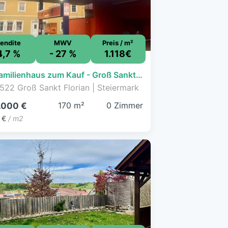
endite
MWV
Preis / m²
4,7 %
- 27 %
1.118€
Einfamilienhaus zum Kauf - Groß Sankt Florian - 190.000 € - 170 m², 1.516 m² Grundstück
522 Groß Sankt Florian | Steiermark
170 m²
0 Zimmer
.000 €
 €
/ m2