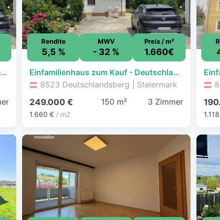
Rendite
MWV
Preis / m²
R
5,5 %
- 32 %
1.660€
Ruhig gelegenes sanierungsbedürftiges Einfamilienhaus mit großen Grundstück
Einfamilienhaus zum Kauf - Deutschlandsberg - 249.000 € - 3 Zimmer, 150 m², 2.000 m² Grundstück
8523 Deutschlandsberg | Steiermark
8
er
150 m²
3 Zimmer
249.000 €
190
1.660 €
/ m2
1.118