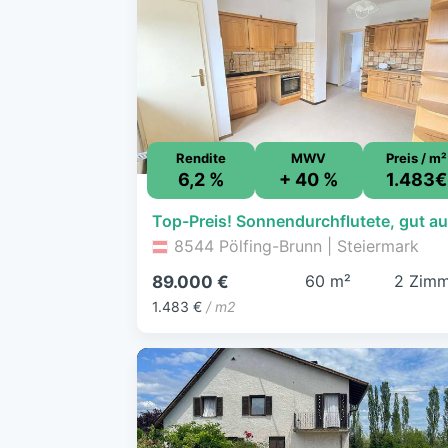
Rendite
MWV
Preis / m²
6,2 %
+ 40 %
1.483€
8544 Pölfing-Brunn | Steiermark
60 m²
2 Zimm
89.000 €
1.483 €
/ m2