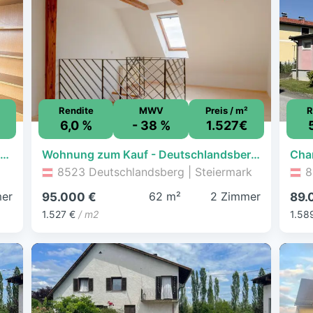
Rendite
MWV
Preis / m²
R
6,0 %
- 38 %
1.527€
Top-Preis! Sonnendurchflutete, gut aufgeteilte Wohnung sucht neue Besitzer!
Wohnung zum Kauf - Deutschlandsberg - 95.000 € - 2 Zimmer, 62,2 m², 2. Geschoss
8523 Deutschlandsberg | Steiermark
8
er
62 m²
2 Zimmer
95.000 €
89.
1.527 €
/ m2
1.58