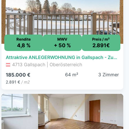
Rendite
MWV
Preis / m²
4,8 %
+ 50 %
2.891€
Attraktive ANLEGERWOHNUNG in Gallspach - Zukunftssicher
4713 Gallspach | Oberösterreich
64 m²
3 Zimmer
185.000 €
2.891 €
/ m2