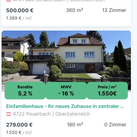
360 m²
13 Zimmer
500.000 €
1.389 €
/ m2
Rendite
MWV
Preis / m²
5,2 %
- 16 %
1.550€
Einfamilienhaus - Ihr neues Zuhause in zentraler Lage
4722 Peuerbach | Oberösterreich
180 m²
0 Zimmer
279.000 €
1.550 €
/ m2