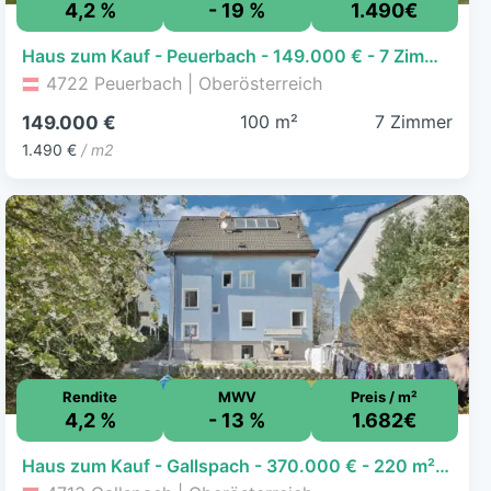
4,2 %
- 19 %
1.490€
Haus zum Kauf - Peuerbach - 149.000 € - 7 Zimmer, 100 m², 1.128 m² Grundstück
4722 Peuerbach | Oberösterreich
100 m²
7 Zimmer
149.000 €
1.490 €
/ m2
Rendite
MWV
Preis / m²
4,2 %
- 13 %
1.682€
Haus zum Kauf - Gallspach - 370.000 € - 220 m², 523 m² Grundstück