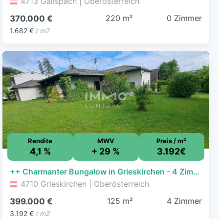
4713 Gallspach | Oberösterreich
220 m²
0 Zimmer
370.000 €
1.682 €
/ m2
Rendite
MWV
Preis / m²
4,1 %
+ 29 %
3.192€
++ Charmanter Bungalow in Grieskirchen - 4 Zimmer, Terrasse, Garage, 125m² Wohnfläche ++
4710 Grieskirchen | Oberösterreich
125 m²
4 Zimmer
399.000 €
3.192 €
/ m2