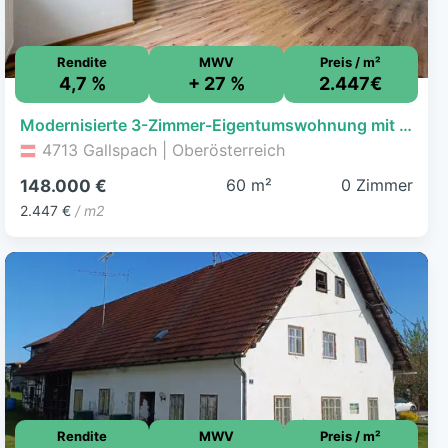
Rendite
MWV
Preis / m²
4,7 %
+ 27 %
2.447€
Modernisierte 3-Zimmer-Eigentumswohnung mit Balkon und Parkplatz in Gallspach zu verkaufen!
4713 Gallspach | Oberösterreich
60 m²
0 Zimmer
148.000 €
2.447 €
/ m2
Rendite
MWV
Preis / m²