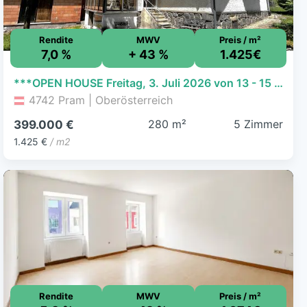
Rendite
MWV
Preis / m²
7,0 %
+ 43 %
1.425€
***OPEN HOUSE Freitag, 3. Juli 2026 von 13 - 15 Uhr*** Wohnhaus mit großem Grundstück in Pram am Hausruck
4742 Pram | Oberösterreich
280 m²
5 Zimmer
399.000 €
1.425 €
/ m2
Rendite
MWV
Preis / m²