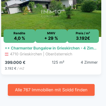
Rendite
MWV
Preis / m²
4,0 %
+ 29 %
3.192€
++ Charmanter Bungalow in Grieskirchen - 4 Zimmer, Terrasse, Garage, 125m² Wohnfläche ++
4710 Grieskirchen | Oberösterreich
125 m²
4 Zimmer
399.000 €
3.192 €
/ m2
Alle 767 Immobilien mit Soldd finden