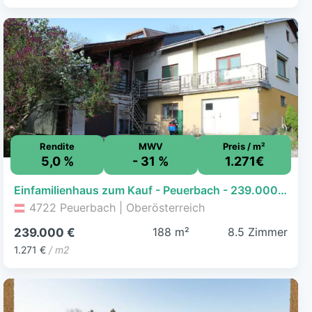
Rendite
MWV
Preis / m²
5,0 %
- 31 %
1.271€
Einfamilienhaus zum Kauf - Peuerbach - 239.000 € - 8,5 Zimmer, 188 m², 846 m² Grundstück
4722 Peuerbach | Oberösterreich
188 m²
8.5 Zimmer
239.000 €
1.271 €
/ m2