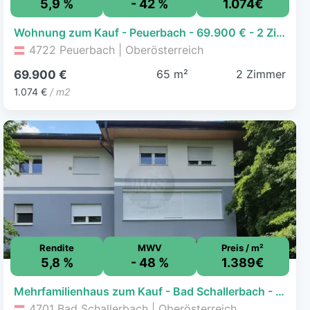
5,9 %
- 42 %
1.074€
Wohnung zum Kauf - Peuerbach - 69.900 € - 2 Zimmer, 65,1 m²
4722 Peuerbach | Oberösterreich
65 m²
2 Zimmer
69.900 €
1.074 €
/ m2
Rendite
MWV
Preis / m²
5,8 %
- 48 %
1.389€
Mehrfamilienhaus zum Kauf - Bad Schallerbach - 500.000 € - 13 Zimmer, 360 m², 770 m² Grundstück
4701 Bad Schallerbach | Oberösterreich