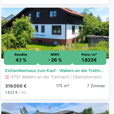
Rendite
MWV
Preis / m²
4,1 %
- 26 %
1.823€
Einfamilienhaus zum Kauf - Wallern an der Trattnach - 319.000 € - 7 Zimmer, 175 m², 1.086 m² Grundstück
4702 Wallern an der Trattnach | Oberösterreich
175 m²
7 Zimmer
319.000 €
1.823 €
/ m2