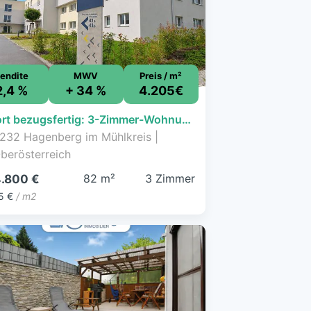
endite
MWV
Preis / m²
2,4 %
+ 34 %
4.205€
Sofort bezugsfertig: 3-Zimmer-Wohnung mit Aussicht in Hagenberg
232 Hagenberg im Mühlkreis |
berösterreich
82 m²
3 Zimmer
.800 €
5 €
/ m2