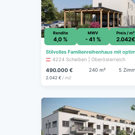
Rendite
MWV
Preis / m²
4,0 %
- 41 %
2.042€
4224 Scheiben | Oberösterreich
240 m²
5 Zimm
490.000 €
2.042 €
/ m2