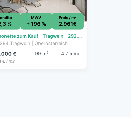
endite
MWV
Preis / m²
2,3 %
+ 196 %
2.961€
Maisonette zum Kauf - Tragwein - 292.000 € - 4 Zimmer, 98,6 m², EG, frei ab 01.10.2026
284 Tragwein | Oberösterreich
99 m²
4 Zimmer
.000 €
1 €
/ m2