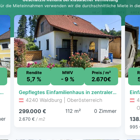
für die Mieteinnahmen verwenden wir die durchschnittliche Miete in dies
Rendite
MWV
Preis / m²
R
5,7 %
- 9 %
2.670€
antes WOHNHAUS zum kleinen Preis in St. Oswald bei Freistadt
Gepflegtes Einfamilienhaus in zentraler Lage von Freistadt
4240 Waldburg | Oberösterreich
4
O
112 m²
0 Zimmer
299.000 €
er
138
2.670 €
/ m2
995 