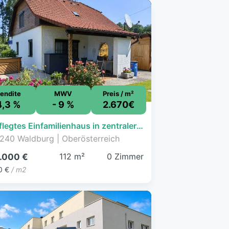
endite
MWV
Preis / m²
4,3 %
- 9 %
2.670€
Gepflegtes Einfamilienhaus in zentraler Lage von Freistadt
240 Waldburg | Oberösterreich
112 m²
0 Zimmer
.000 €
0 €
/ m2