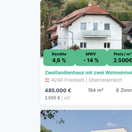
Rendite
MWV
Preis / m²
4,6 %
- 14 %
2.500
4240 Freistadt | Oberösterreich
194 m²
8 Zimm
485.000 €
2.500 €
/ m2