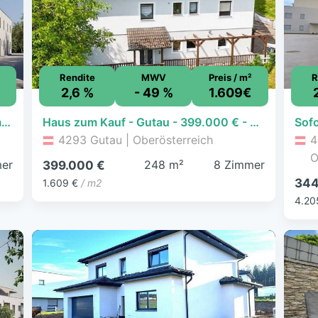
Rendite
MWV
Preis / m²
R
2,6 %
- 49 %
1.609€
Stilvolles Familienreihenhaus mit optimaler Raumaufteilung und elegantem Eigengarten - ERSTBEZUG
Haus zum Kauf - Gutau - 399.000 € - 8 Zimmer, 248 m², 1.585 m² Grundstück, frei ab 01.09.2027
4293 Gutau | Oberösterreich
4
O
er
248 m²
8 Zimmer
399.000 €
344
1.609 €
/ m2
4.20