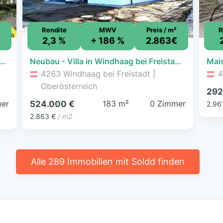
Rendite
MWV
Preis / m²
R
€
2,3 %
+ 186 %
2.863€
umswohnung in Hagenberg – Ruhige Lage mit Fernblick – Sofort Bezugsfertig
Neubau - Villa in Windhaag bei Freistadt zu verkaufen !
4263 Windhaag bei Freistadt |
4
Oberösterreich
292
er
183 m²
0 Zimmer
524.000 €
2.96
2.863 €
/ m2
Alle 289 Immobilien mit Soldd finden