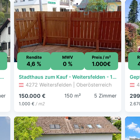
Rendite
MWV
Preis / m²
R
€
4,6 %
0 %
1.000€
Zweifamilienhaus mit zwei Wohneinheiten in ruhiger Naturlage nahe der Feldaist
Stadthaus zum Kauf - Weitersfelden - 150.000 € - 5 Zimmer, 150 m²
4272 Weitersfelden | Oberösterreich
4
er
150 m²
5 Zimmer
150.000 €
299
1.000 €
/ m2
2.67