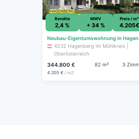
Rendite
MWV
Preis / m²
2,4 %
+ 34 %
4.205
Neubau-Eigent
4232 Hagenberg im Mühlkreis |
Oberösterreich
82 m²
3 Zimm
344.800 €
4.205 €
/ m2