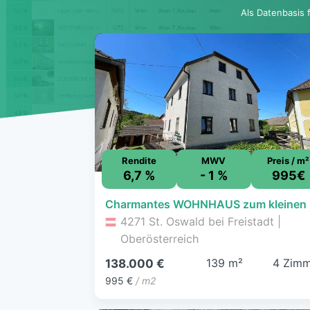
Als Datenbasis 
Rendite
MWV
Preis / m²
6,7 %
- 1 %
995€
Charm
4271 St. Oswald bei Freistadt |
Oberösterreich
139 m²
4 Zimm
138.000 €
995 €
/ m2