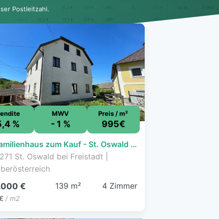
er Postleitzahl.
endite
MWV
Preis / m²
5,4 %
- 1 %
995€
Einfamilienhaus zum Kauf - St. Oswald bei Freistadt - 138.000 € - 4 Zimmer, 138,7 m², 116 m² Grundstück
271 St. Oswald bei Freistadt |
berösterreich
139 m²
4 Zimmer
.000 €
€
/ m2