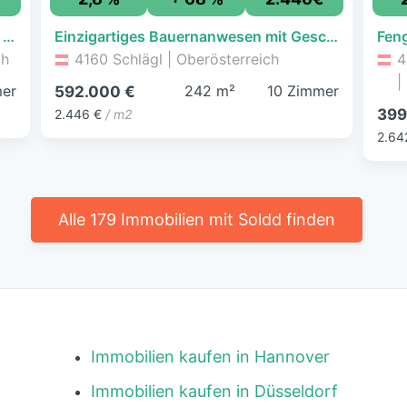
Wohnung zum Kauf - Rohrbach-Berg - 154.000 € - 86 m²
Einzigartiges Bauernanwesen mit Geschichte, Charme und großzügigem Raumangebot
ch
4160 Schlägl | Oberösterreich
4
|
er
242 m²
10 Zimmer
592.000 €
399
2.446 €
/ m2
2.64
Alle 179 Immobilien mit Soldd finden
Immobilien kaufen in Hannover
Immobilien kaufen in Düsseldorf