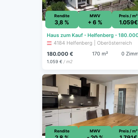
Rendite
MWV
Preis / m²
3,8 %
+ 6 %
1.059€
4184 Helfenberg | Oberösterreich
170 m²
0 Zimm
180.000 €
1.059 €
/ m2
Rendite
MWV
Preis / m²
2,8 %
- 20 %
1.791€