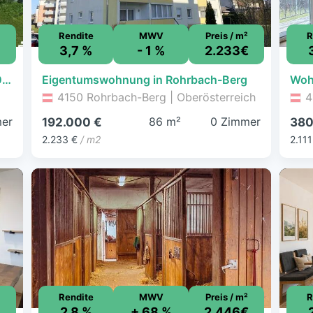
Rendite
MWV
Preis / m²
R
3,7 %
- 1 %
2.233€
Haus zum Kauf - Helfenberg - 180.000 € - 170 m², 1.265 m² Grundstück
Eigentumswohnung in Rohrbach-Berg
Woh
4150 Rohrbach-Berg | Oberösterreich
4
er
86 m²
0 Zimmer
192.000 €
380
2.233 €
/ m2
2.111
Rendite
MWV
Preis / m²
R
2,8 %
+ 68 %
2.446€