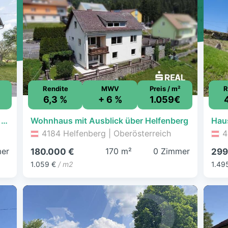
Rendite
MWV
Preis / m²
R
6,3 %
+ 6 %
1.059€
Haus mit zwei Einheiten, großzügigem Garten und viel Stauraum
Wohnhaus mit Ausblick über Helfenberg
4184 Helfenberg | Oberösterreich
4
er
170 m²
0 Zimmer
180.000 €
299
1.059 €
/ m2
1.49