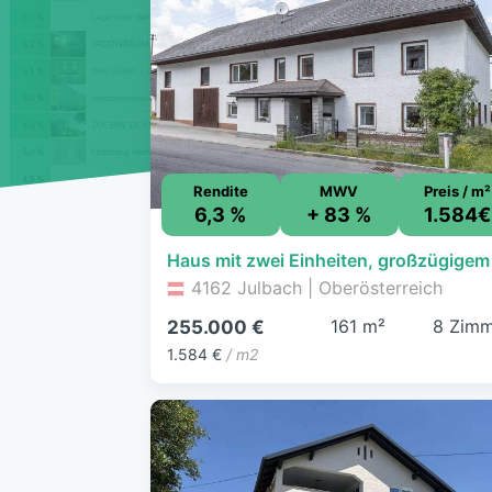
Rendite
MWV
Preis / m²
6,3 %
+ 83 %
1.584€
4162 Julbach | Oberösterreich
161 m²
8 Zimm
255.000 €
1.584 €
/ m2