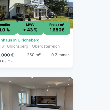
endite
MWV
Preis / m²
4,0 %
+ 43 %
1.680€
nhaus in Ulrichsberg
161 Ulrichsberg | Oberösterreich
250 m²
0 Zimmer
.000 €
0 €
/ m2