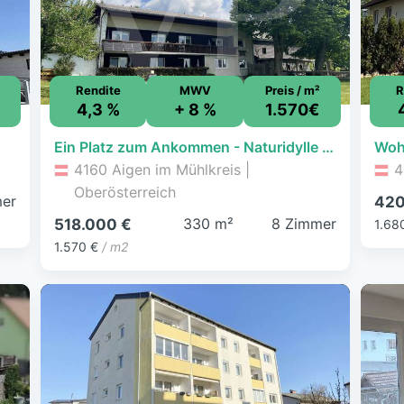
Rendite
MWV
Preis / m²
R
4,3 %
+ 8 %
1.570€
Ein Platz zum Ankommen - Naturidylle auf 950 Metern
Woh
4160 Aigen im Mühlkreis |
4
Oberösterreich
er
420
330 m²
8 Zimmer
518.000 €
1.68
1.570 €
/ m2