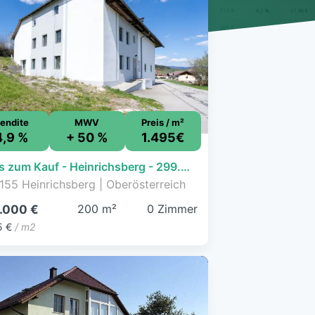
endite
MWV
Preis / m²
4,9 %
+ 50 %
1.495€
Haus zum Kauf - Heinrichsberg - 299.000 € - 200 m², 2.750 m² Grundstück
155 Heinrichsberg | Oberösterreich
200 m²
0 Zimmer
.000 €
5 €
/ m2