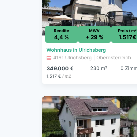
Rendite
MWV
Preis / m²
4,4 %
+ 29 %
1.517€
Wohnhaus in Ulrichsberg
4161 Ulrichsberg | Oberösterreich
230 m²
0 Zimm
349.000 €
1.517 €
/ m2