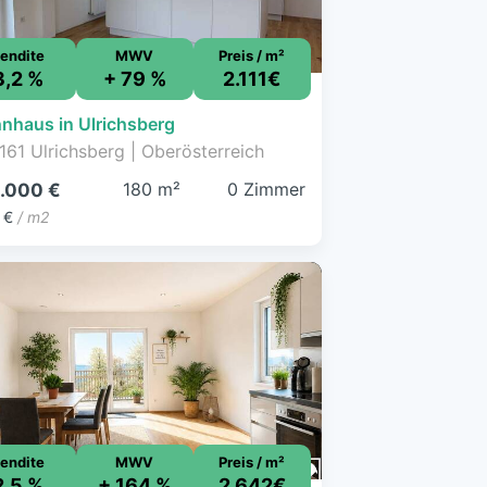
endite
MWV
Preis / m²
3,2 %
+ 79 %
2.111€
nhaus in Ulrichsberg
161 Ulrichsberg | Oberösterreich
180 m²
0 Zimmer
.000 €
 €
/ m2
endite
MWV
Preis / m²
2,5 %
+ 164 %
2.642€