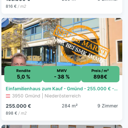
816 €
/ m2
Rendite
MWV
Preis / m²
5,0 %
- 38 %
898€
Einfamilienhaus zum Kauf - Gmünd - 255.000 € - 9 Zimmer, 284 m², 237 m² Grundstück
3950 Gmünd | Niederösterreich
284 m²
9 Zimmer
255.000 €
898 €
/ m2