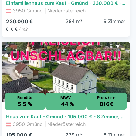
Einfamilienhaus zum Kauf - Gmünd - 230.000 € - 9 Zimmer, 284 m², 237 m² Grundstück
3950 Gmünd | Niederösterreich
284 m²
9 Zimmer
230.000 €
810 €
/ m2
Rendite
MWV
Preis / m²
5,5 %
- 44 %
816€
Haus zum Kauf - Gmünd - 195.000 € - 8 Zimmer, 239 m², 853 m² Grundstück
3950 Gmünd | Niederösterreich
239 m²
8 Zimmer
195.000 €