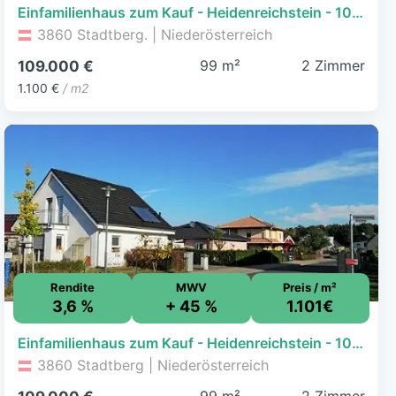
Einfamilienhaus zum Kauf - Heidenreichstein - 109.000 € - 2 Zimmer, 99,1 m², 476 m² Grundstück
3860 Stadtberg. | Niederösterreich
99 m²
2 Zimmer
109.000 €
1.100 €
/ m2
Rendite
MWV
Preis / m²
3,6 %
+ 45 %
1.101€
Einfamilienhaus zum Kauf - Heidenreichstein - 109.000 € - 2 Zimmer, 99 m², 476 m² Grundstück
3860 Stadtberg | Niederösterreich