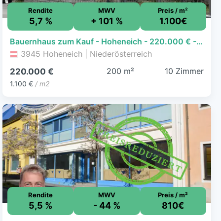
Rendite
MWV
Preis / m²
5,7 %
+ 101 %
1.100€
Bauernhaus zum Kauf - Hoheneich - 220.000 € - 10 Zimmer, 200 m²
3945 Hoheneich | Niederösterreich
200 m²
10 Zimmer
220.000 €
1.100 €
/ m2
Rendite
MWV
Preis / m²
5,5 %
- 44 %
810€