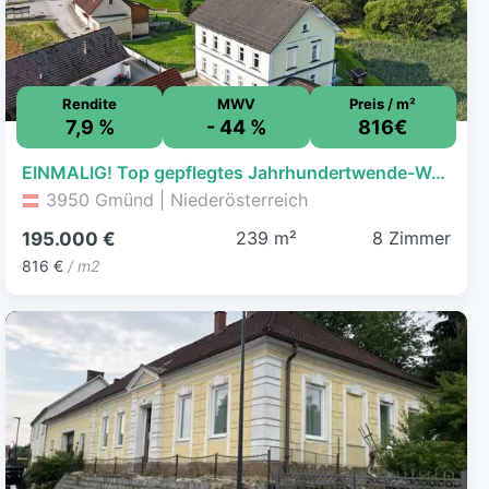
Rendite
MWV
Preis / m²
7,9 %
- 44 %
816€
EINMALIG! Top gepflegtes Jahrhundertwende-Wohnhaus in Gmünd - Ruhelage
3950 Gmünd | Niederösterreich
239 m²
8 Zimmer
195.000 €
816 €
/ m2