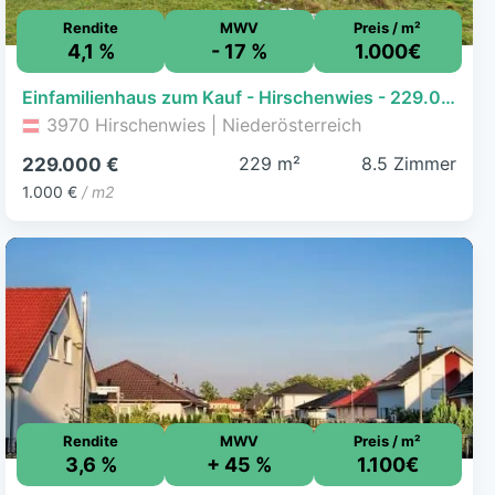
Rendite
MWV
Preis / m²
4,1 %
- 17 %
1.000€
Einfamilienhaus zum Kauf - Hirschenwies - 229.000 € - 8,5 Zimmer, 229 m², 26.849 m² Grundstück
3970 Hirschenwies | Niederösterreich
229 m²
8.5 Zimmer
229.000 €
1.000 €
/ m2
Rendite
MWV
Preis / m²
3,6 %
+ 45 %
1.100€