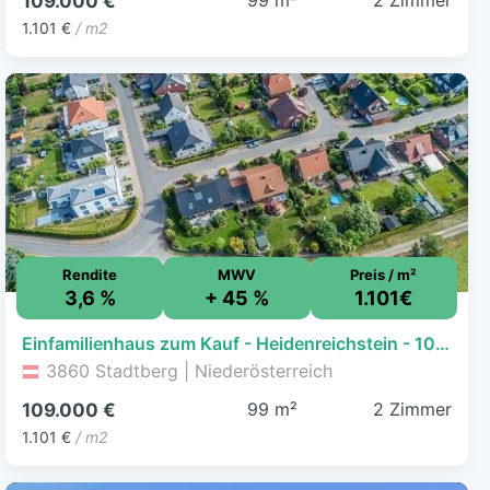
99 m²
2 Zimmer
109.000 €
1.101 €
/ m2
Rendite
MWV
Preis / m²
3,6 %
+ 45 %
1.101€
Einfamilienhaus zum Kauf - Heidenreichstein - 109.000 € - 2 Zimmer, 99 m², 476 m² Grundstück
3860 Stadtberg | Niederösterreich
99 m²
2 Zimmer
109.000 €
1.101 €
/ m2