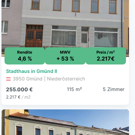
Rendite
MWV
Preis / m²
4,6 %
+ 53 %
2.217€
Stadthaus in Gmünd II
3950 Gmünd | Niederösterreich
115 m²
5 Zimmer
255.000 €
2.217 €
/ m2