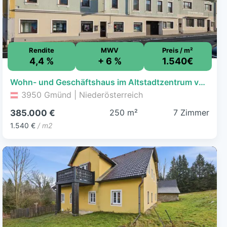
Rendite
MWV
Preis / m²
4,4 %
+ 6 %
1.540€
Wohn- und Geschäftshaus im Altstadtzentrum von Gmünd
3950 Gmünd | Niederösterreich
250 m²
7 Zimmer
385.000 €
1.540 €
/ m2