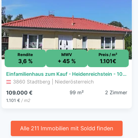
Rendite
MWV
Preis / m²
3,6 %
+ 45 %
1.101€
Einfamilienhaus zum Kauf - Heidenreichstein - 109.000 € - 2 Zimmer, 99 m², 476 m² Grundstück
3860 Stadtberg | Niederösterreich
99 m²
2 Zimmer
109.000 €
1.101 €
/ m2
Alle 211 Immobilien mit Soldd finden