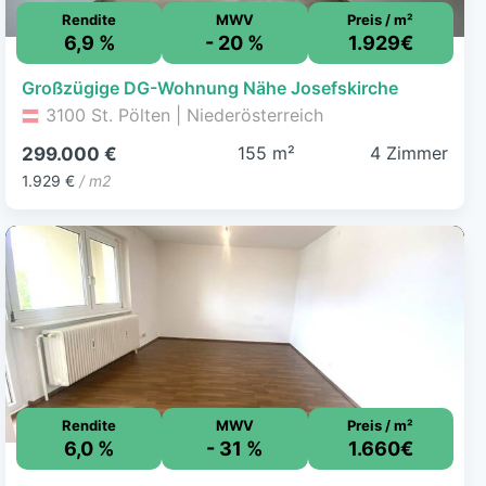
Rendite
MWV
Preis / m²
6,9 %
- 20 %
1.929€
Großzügige DG-Wohnung Nähe Josefskirche
3100 St. Pölten | Niederösterreich
155 m²
4 Zimmer
299.000 €
1.929 €
/ m2
Rendite
MWV
Preis / m²
6,0 %
- 31 %
1.660€