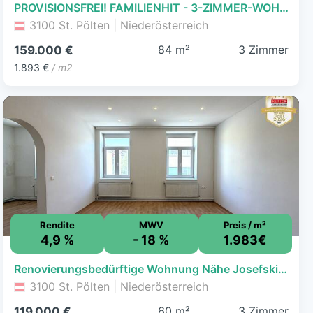
PROVISIONSFREI! FAMILIENHIT - 3-ZIMMER-WOHNUNG IN SEHR GUTER WOHNLAGE!
3100 St. Pölten | Niederösterreich
84 m²
3 Zimmer
159.000 €
1.893 €
/ m2
Rendite
MWV
Preis / m²
4,9 %
- 18 %
1.983€
Renovierungsbedürftige Wohnung Nähe Josefskirche
3100 St. Pölten | Niederösterreich
60 m²
3 Zimmer
119.000 €