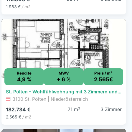
1.983 €
/ m2
Rendite
MWV
Preis / m²
4,9 %
+ 6 %
2.565€
St. Pölten – Wohlfühlwohnung mit 3 Zimmern und Balkon
3100 St. Pölten | Niederösterreich
71 m²
3 Zimmer
182.734 €
2.565 €
/ m2