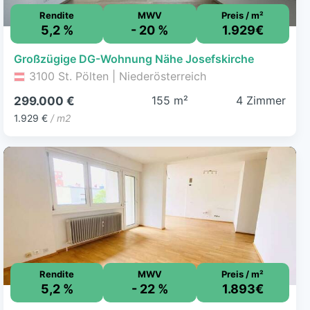
Rendite
MWV
Preis / m²
5,2 %
- 20 %
1.929€
Großzügige DG-Wohnung Nähe Josefskirche
3100 St. Pölten | Niederösterreich
155 m²
4 Zimmer
299.000 €
1.929 €
/ m2
Rendite
MWV
Preis / m²
5,2 %
- 22 %
1.893€