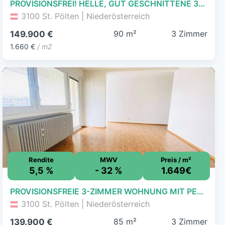
PROVISIONSFREI! HELLE, GUT GESCHNITTENE 3-ZIMMER WOHNUNG, ZENTRAL BEGEHBAR MIT LOGGIA IM SÜDLICHEN ST. PÖLTEN!
3100 St. Pölten | Niederösterreich
90 m²
3 Zimmer
149.900 €
1.660 €
/ m2
Rendite
MWV
Preis / m²
5,5 %
- 32 %
1.649€
PROVISIONSFREIE 3-ZIMMER WOHNUNG MIT PERFEKTEM GRUNDRISS!
3100 St. Pölten | Niederösterreich
85 m²
3 Zimmer
139.900 €