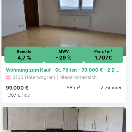
Rendite
MWV
Preis / m²
4,7 %
- 29 %
1.707€
Wohnung zum Kauf - St. Pölten - 99.000 € - 2 Zimmer, 58 m²
3100 Unterwagram | Niederösterreich
58 m²
2 Zimmer
99.000 €
1.707 €
/ m2