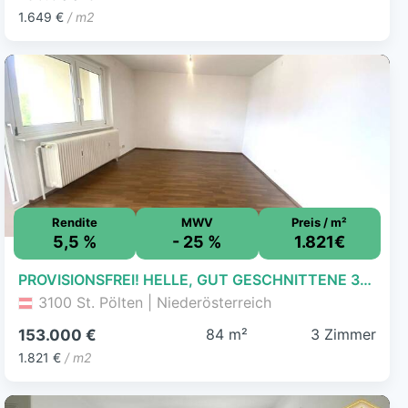
1.649 €
/ m2
Rendite
MWV
Preis / m²
5,5 %
- 25 %
1.821€
PROVISIONSFREI! HELLE, GUT GESCHNITTENE 3-ZIMMER WOHNUNG, ZENTRAL BEGEHBAR MIT LOGGIA IM SÜDLICHEN ST. PÖLTEN!
3100 St. Pölten | Niederösterreich
84 m²
3 Zimmer
153.000 €
1.821 €
/ m2