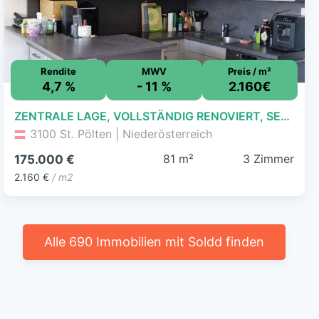
Rendite
MWV
Preis / m²
4,7 %
- 11 %
2.160€
ZENTRALE LAGE, VOLLSTÄNDIG RENOVIERT, SEHR HELL
3100 St. Pölten | Niederösterreich
81 m²
3 Zimmer
175.000 €
2.160 €
/ m2
Alle 690 Immobilien mit Soldd finden