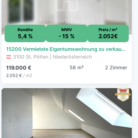
Rendite
MWV
Preis / m²
5,4 %
- 15 %
2.052€
15200 Vermietete Eigentumswohnung zu verkaufen!
3100 St. Pölten | Niederösterreich
58 m²
2 Zimmer
119.000 €
2.052 €
/ m2