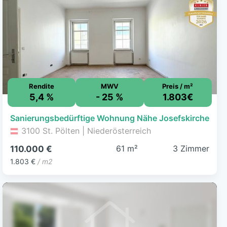
Rendite
MWV
Preis / m²
5,4 %
- 25 %
1.803€
Sanierungsbedürftige Wohnung Nähe Josefskirche
3100 St. Pölten | Niederösterreich
61 m²
3 Zimmer
110.000 €
1.803 €
/ m2